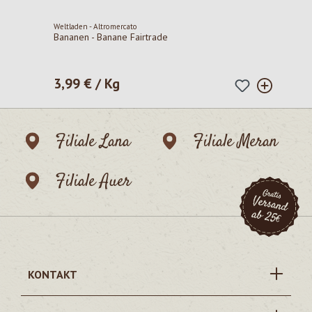
Weltladen - Altromercato
Bananen - Banane Fairtrade
3,99 € / Kg
Regulärer Preis:
Filiale Lana
Filiale Meran
Filiale Auer
KONTAKT