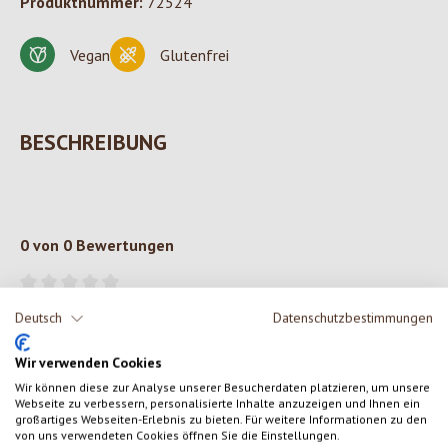
Produktnummer:
72524
Vegan
Glutenfrei
BESCHREIBUNG
0 von 0 Bewertungen
Gib eine Bewertung ab!
Durchschnittliche Bewertung von 0 von 5 Sternen
Deutsch
Datenschutzbestimmungen
Teile deine Erfahrungen mit dem Produkt mit anderen Kunden.
Wir verwenden Cookies
Wir können diese zur Analyse unserer Besucherdaten platzieren, um unsere
SCHREIBE EINE BEWERTUNG
Webseite zu verbessern, personalisierte Inhalte anzuzeigen und Ihnen ein
großartiges Webseiten-Erlebnis zu bieten. Für weitere Informationen zu den
von uns verwendeten Cookies öffnen Sie die Einstellungen.