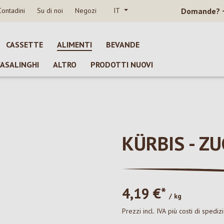
Contadini
Su di noi
Negozi
IT
Domande?
CASSETTE
ALIMENTI
BEVANDE
CASALINGHI
ALTRO
PRODOTTI NUOVI
KÜRBIS - Z
4,19 €*
/ kg
Prezzi incl. IVA più costi di spediz