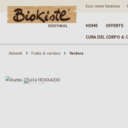
Ecco come funziona
sa al contenuto principale
Salta alla ricerca
Passa alla navigazione principale
HOME
OFFERTE
CURA DEL CORPO & 
Alimenti
Frutta & verdura
Verdura
Salta la galleria di immagini