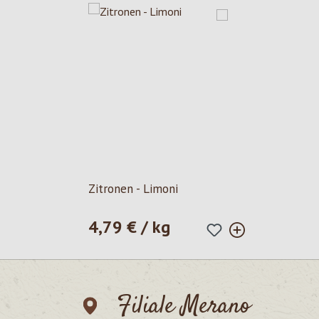
Zitronen - Limoni
4,79 € / kg
Prezzo normale:
Filiale Merano