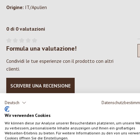
Origine:
IT/Apulien
0 di 0 valutazioni
Formula una valutazione!
Valutazione media di 0 su 5 stelle
Condividi le tue esperienze con il prodotto con altri
clienti.
SCRIVERE UNA RECENSIONE
Deutsch
Datenschutzbestim
Wir verwenden Cookies
Wir können diese zur Analyse unserer Besucherdaten platzieren, um unsere W
Salta la galleria dei prodotti
zu verbessern, personalisierte Inhalte anzuzeigen und Ihnen ein großartiges
Webseiten-Erlebnis zu bieten. Für weitere Informationen zu den von uns verwe
Cookies öffnen Sie die Einstellungen.