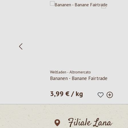
Weltladen - Altromercato
Bananen - Banane Fairtrade
3,99 € / kg
Prezzo normale:
Filiale Lana