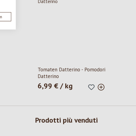
en
Tomaten Datterino - Pomodori
Datterino
6,99 € / kg
Prezzo normale:
Prodotti più venduti