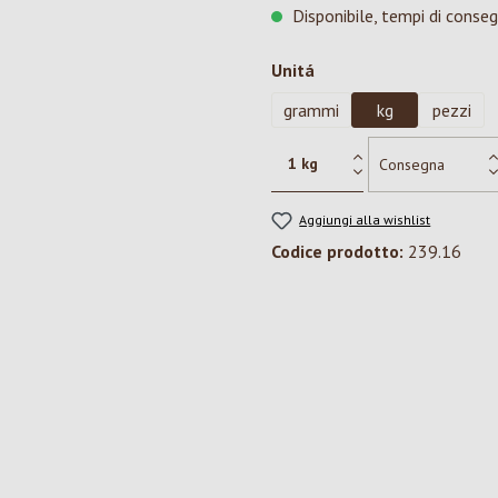
Disponibile, tempi di conseg
Seleziona
Unitá
grammi
kg
pezzi
Aggiungi alla wishlist
Codice prodotto:
239.16