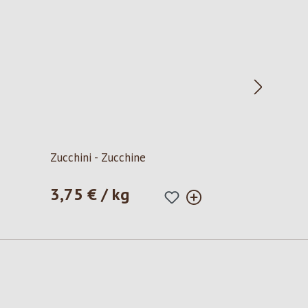
Zucchini - Zucchine
3,75 € / kg
Prezzo normale: