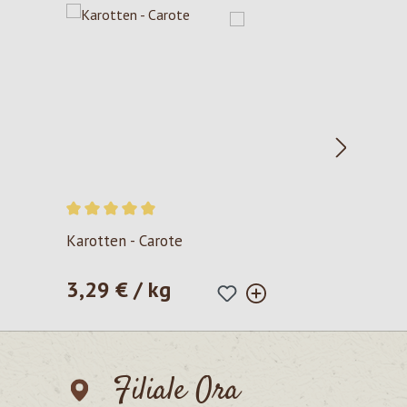
Valutazione media di 5 su 5 stelle
Karotten - Carote
3,29 € / kg
Prezzo normale:
Filiale Ora