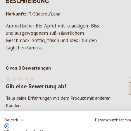
BESCHREIBUNG
Herkunft:
IT/Südtirol/Lana
Aromatischer Bio-Apfel mit knackigem Biss
und ausgewogenem süß-säuerlichem
Geschmack. Saftig, frisch und ideal für den
täglichen Genuss.
0 von 0 Bewertungen
Gib eine Bewertung ab!
Durchschnittliche Bewertung von 0 von 5 Sternen
Teile deine Erfahrungen mit dem Produkt mit anderen
Kunden.
Deutsch
Datenschutzbestim
SCHREIBE EINE BEWERTUNG