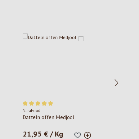
NaraFood
Durchschnittliche Bewertung von 5 von 5 Sternen
Datteln offen Medjool
21,95 € / Kg
Regulärer Preis: