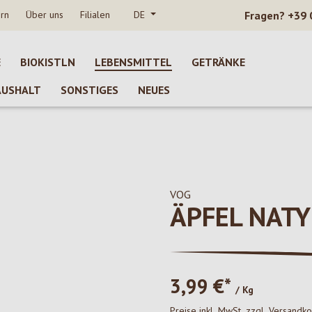
rn
Über uns
Filialen
DE
Fragen?
+39 
E
BIOKISTLN
LEBENSMITTEL
GETRÄNKE
AUSHALT
SONSTIGES
NEUES
VOG
ÄPFEL NATY
3,99 €*
/ Kg
Preise inkl. MwSt. zzgl. Versandk