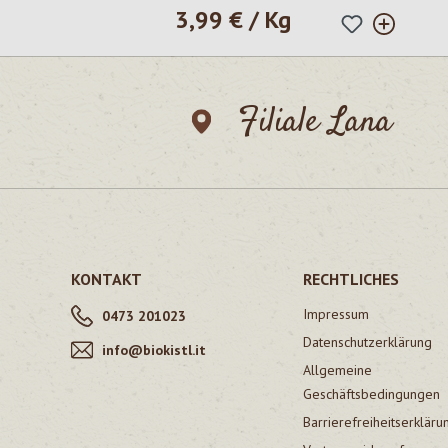
3,99 € / Kg
Regulärer Preis:
Filiale Lana
KONTAKT
RECHTLICHES
Impressum
0473 201023
Datenschutzerklärung
info@biokistl.it
Allgemeine
Geschäftsbedingungen
Barrierefreiheitserkläru