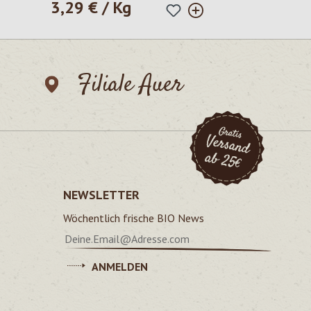
3,29 € / Kg
Regulärer Preis:
Filiale Auer
NEWSLETTER
Wöchentlich frische BIO News
ANMELDEN