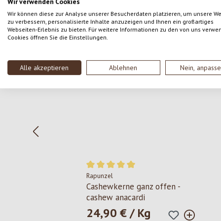
Wir verwenden Cookies
Wir können diese zur Analyse unserer Besucherdaten platzieren, um unsere W
zu verbessern, personalisierte Inhalte anzuzeigen und Ihnen ein großartiges
Webseiten-Erlebnis zu bieten. Für weitere Informationen zu den von uns verwe
Cookies öffnen Sie die Einstellungen.
Produktgalerie überspringen
Alle akzeptieren
Ablehnen
Nein, anpass
Rapunzel
Durchschnittliche Bewertung von 5 von 
Cashewkerne ganz offen -
cashew anacardi
24,90 € / Kg
Regulärer Preis: