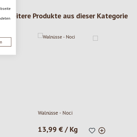
ebseite
Weitere Produkte aus dieser Kategorie
ndeten
en
5 Sternen
Walnüsse - Noci
13,99 € / Kg
Regulärer Preis: