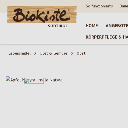
So funktioniert's
Baue
 Hauptinhalt springen
Zur Suche springen
Zur Hauptnavigation springen
HOME
ANGEBOT
KÖRPERPFLEGE & H
Lebensmittel
Obst & Gemüse
Obst
Bildergalerie überspringen