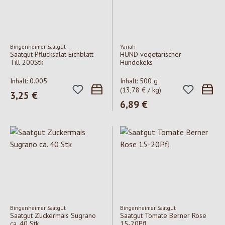
Bingenheimer Saatgut
Yarrah
Saatgut Pflücksalat Eichblatt
HUND vegetarischer
Till 200Stk
Hundekeks
Inhalt:
0.005
Inhalt:
500 g
(13,78 € / kg)
Regulärer Preis:
3,25 €
Regulärer Preis:
6,89 €
Bingenheimer Saatgut
Bingenheimer Saatgut
Saatgut Zuckermais Sugrano
Saatgut Tomate Berner Rose
ca. 40 Stk
15-20Pfl