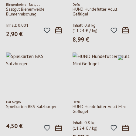
Bingenheimer Saatgut
Defu
Saatgut Bienenweide
HUND Hundefutter Adult
Blumenmischung
Geflügel
Inhalt:
0.001
Inhalt:
0.8 kg
(11,24 € / kg)
Regulärer Preis:
2,90 €
Regulärer Preis:
8,99 €
Dal Negro
Defu
Spielkarten BKS Salzburger
HUND Hundefutter Adult Mini
Geflügel
Inhalt:
0.8 kg
Regulärer Preis:
4,50 €
(11,24 € / kg)