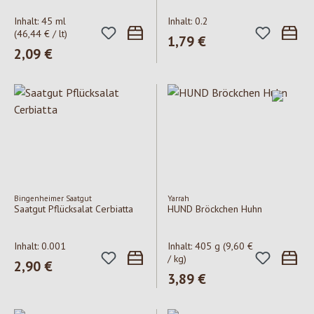
Inhalt:
45 ml
Inhalt:
0.2
(46,44 € / lt)
Regulärer Preis:
1,79 €
Regulärer Preis:
2,09 €
Bingenheimer Saatgut
Yarrah
Saatgut Pflücksalat Cerbiatta
HUND Bröckchen Huhn
Inhalt:
0.001
Inhalt:
405 g
(9,60 €
/ kg)
Regulärer Preis:
2,90 €
Regulärer Preis:
3,89 €