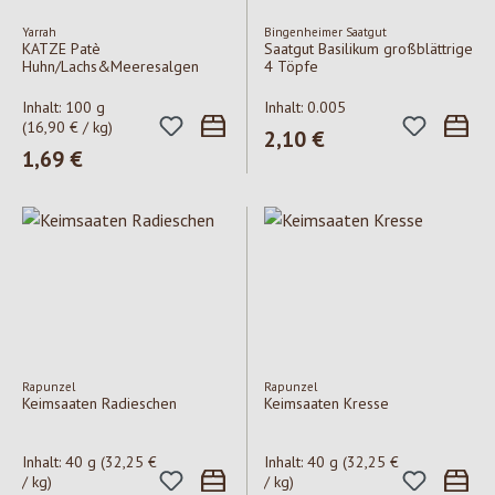
Yarrah
Bingenheimer Saatgut
KATZE Patè
Saatgut Basilikum großblättrige
Huhn/Lachs&Meeresalgen
4 Töpfe
Inhalt:
100 g
Inhalt:
0.005
(16,90 € / kg)
Regulärer Preis:
2,10 €
Regulärer Preis:
1,69 €
Rapunzel
Rapunzel
Keimsaaten Radieschen
Keimsaaten Kresse
Inhalt:
40 g
(32,25 €
Inhalt:
40 g
(32,25 €
/ kg)
/ kg)