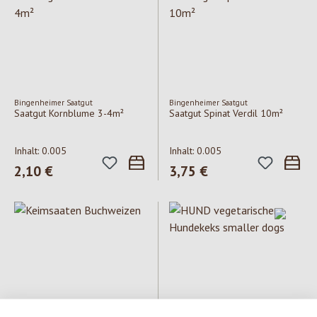
Bingenheimer Saatgut
Bingenheimer Saatgut
Saatgut Kornblume 3-4m²
Saatgut Spinat Verdil 10m²
Inhalt:
0.005
Inhalt:
0.005
Regulärer Preis:
2,10 €
Regulärer Preis:
3,75 €