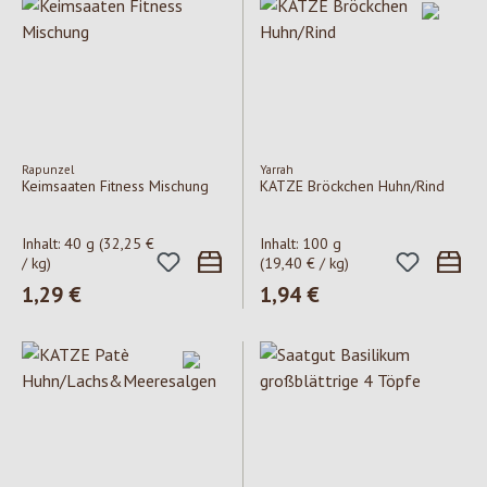
Rapunzel
Yarrah
Keimsaaten Fitness Mischung
KATZE Bröckchen Huhn/Rind
Inhalt:
40 g
(32,25 €
Inhalt:
100 g
/ kg)
(19,40 € / kg)
Regulärer Preis:
1,29 €
Regulärer Preis:
1,94 €