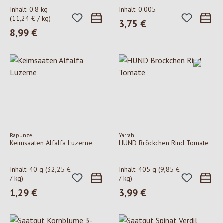
Inhalt:
0.8 kg
Inhalt:
0.005
(11,24 € / kg)
Regulärer Preis:
3,75 €
Regulärer Preis:
8,99 €
Rapunzel
Yarrah
Keimsaaten Alfalfa Luzerne
HUND Bröckchen Rind Tomate
Inhalt:
40 g
(32,25 €
Inhalt:
405 g
(9,85 €
/ kg)
/ kg)
Regulärer Preis:
1,29 €
Regulärer Preis:
3,99 €