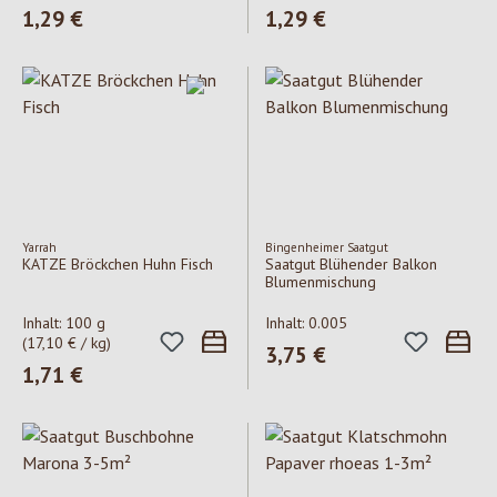
Regulärer Preis:
1,29 €
Regulärer Preis:
1,29 €
Yarrah
Bingenheimer Saatgut
KATZE Bröckchen Huhn Fisch
Saatgut Blühender Balkon
Blumenmischung
Inhalt:
100 g
Inhalt:
0.005
(17,10 € / kg)
Regulärer Preis:
3,75 €
Regulärer Preis:
1,71 €