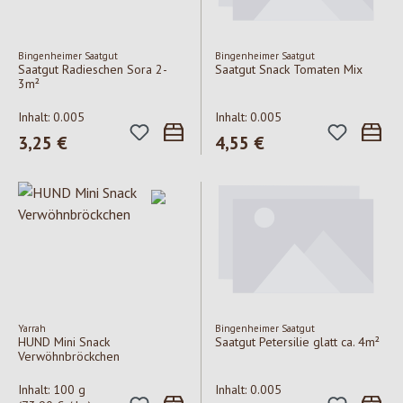
Bingenheimer Saatgut
Bingenheimer Saatgut
Saatgut Radieschen Sora 2-
Saatgut Snack Tomaten Mix
3m²
Inhalt:
0.005
Inhalt:
0.005
Regulärer Preis:
3,25 €
Regulärer Preis:
4,55 €
Yarrah
Bingenheimer Saatgut
HUND Mini Snack
Saatgut Petersilie glatt ca. 4m²
Verwöhnbröckchen
Inhalt:
100 g
Inhalt:
0.005