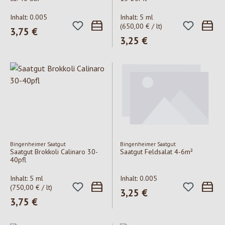
Inhalt:
0.005
Inhalt:
5 ml
(650,00 € / lt)
Regulärer Preis:
3,75 €
Regulärer Preis:
3,25 €
Bingenheimer Saatgut
Bingenheimer Saatgut
Saatgut Brokkoli Calinaro 30-
Saatgut Feldsalat 4-6m²
40pfl
Inhalt:
5 ml
Inhalt:
0.005
(750,00 € / lt)
Regulärer Preis:
3,25 €
Regulärer Preis:
3,75 €