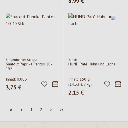
Regulärer Preis:
8,99 €
Bingenheimer Saatgut
Yarrah
Saatgut Paprika Pantos 10-
HUND Paté Huhn und Lachs
15Stk
Inhalt:
0.005
Inhalt:
150 g
(14,33 € / kg)
Regulärer Preis:
3,75 €
Regulärer Preis:
2,15 €
Seite
Seite
1
2