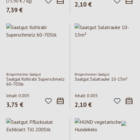
(73,90 € / kg)
Regulärer Preis:
2,10 €
Regulärer Preis:
7,39 €
Bingenheimer Saatgut
Bingenheimer Saatgut
Saatgut Kohlrabi Superschmelz
Saatgut Salatrauke 10-15m²
60-70Stk
Inhalt:
0.005
Inhalt:
0.005
Regulärer Preis:
3,75 €
Regulärer Preis:
2,10 €