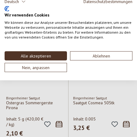
Rapunzel
Yarrah
Deutsch
Datenschutzbestimmungen
Keimsaaten Buchweizen
HUND vegetarischer
Hundekeks smaller dogs
Wir verwenden Cookies
Inhalt:
40 g
(32,25 €
Inhalt:
250 g
Wir können diese zur Analyse unserer Besucherdaten platzieren, um unsere
/ kg)
(17,16 € / kg)
Webseite zu verbessern, personalisierte Inhalte anzuzeigen und Ihnen ein
großartiges Webseiten-Erlebnis zu bieten. Für weitere Informationen zu den
Regulärer Preis:
1,29 €
Regulärer Preis:
4,29 €
von uns verwendeten Cookies öffnen Sie die Einstellungen.
Alle akzeptieren
Ablehnen
Nein, anpassen
Bingenheimer Saatgut
Bingenheimer Saatgut
Ostergras Sommergerste
Saatgut Cosmea 50Stk
Pirona
Inhalt:
5 g
(420,00 €
Inhalt:
0.005
/ kg)
Regulärer Preis:
3,25 €
Regulärer Preis:
2,10 €