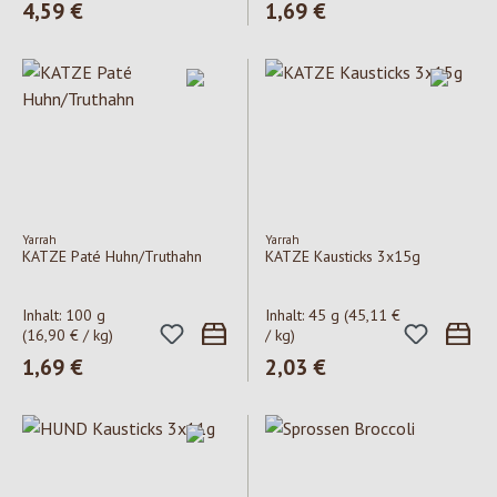
Regulärer Preis:
4,59 €
Regulärer Preis:
1,69 €
Yarrah
Yarrah
KATZE Paté Huhn/Truthahn
KATZE Kausticks 3x15g
Inhalt:
100 g
Inhalt:
45 g
(45,11 €
(16,90 € / kg)
/ kg)
Regulärer Preis:
1,69 €
Regulärer Preis:
2,03 €