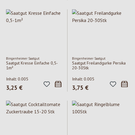
Bingenheimer Saatgut
Bingenheimer Saatgut
Saatgut Kresse Einfache 0,5-
Saatgut Freilandgurke Persika
1m²
20-30Stk
Inhalt:
0.005
Inhalt:
0.005
Regulärer Preis:
3,25 €
Regulärer Preis:
3,75 €