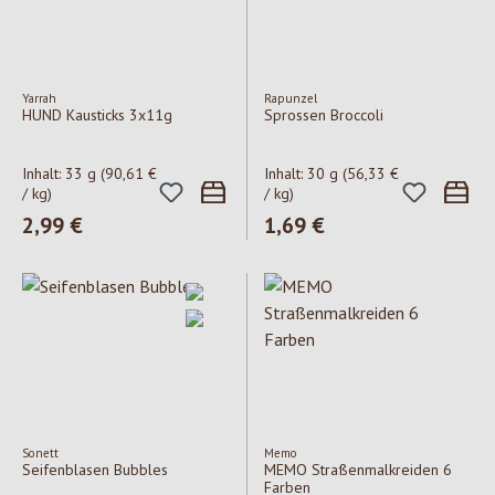
Yarrah
Rapunzel
HUND Kausticks 3x11g
Sprossen Broccoli
Inhalt:
33 g
(90,61 €
Inhalt:
30 g
(56,33 €
/ kg)
/ kg)
Regulärer Preis:
2,99 €
Regulärer Preis:
1,69 €
Sonett
Memo
Seifenblasen Bubbles
MEMO Straßenmalkreiden 6
Farben