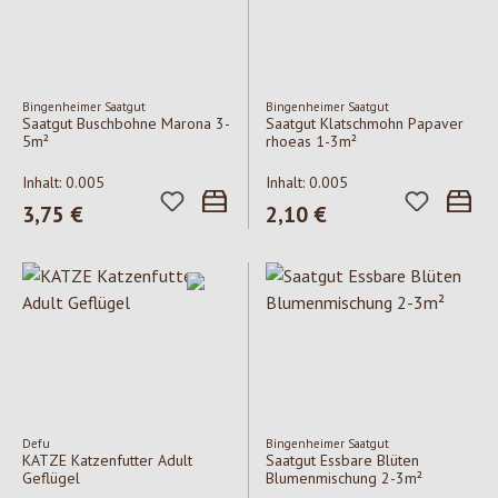
Bingenheimer Saatgut
Bingenheimer Saatgut
Saatgut Buschbohne Marona 3-
Saatgut Klatschmohn Papaver
5m²
rhoeas 1-3m²
Inhalt:
0.005
Inhalt:
0.005
Regulärer Preis:
3,75 €
Regulärer Preis:
2,10 €
Defu
Bingenheimer Saatgut
KATZE Katzenfutter Adult
Saatgut Essbare Blüten
Geflügel
Blumenmischung 2-3m²