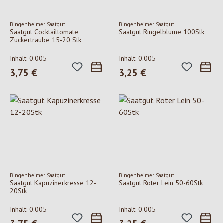
Bingenheimer Saatgut
Bingenheimer Saatgut
Saatgut Cocktailtomate
Saatgut Ringelblume 100Stk
Zuckertraube 15-20 Stk
Inhalt:
0.005
Inhalt:
0.005
Regulärer Preis:
3,75 €
Regulärer Preis:
3,25 €
Bingenheimer Saatgut
Bingenheimer Saatgut
Saatgut Kapuzinerkresse 12-
Saatgut Roter Lein 50-60Stk
20Stk
Inhalt:
0.005
Inhalt:
0.005
Regulärer Preis:
Regulärer Preis: