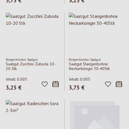
3,75 €
3,25 €
Bingenheimer Saatgut
Bingenheimer Saatgut
Saatgut Zucchini Zuboda 10-
Saatgut Stangenbohne
20 Stk
Neckarkönigin 30-40Stk
Inhalt:
0.005
Inhalt:
0.005
Regulärer Preis:
3,25 €
Regulärer Preis:
3,75 €