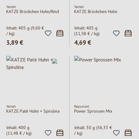
Yarrah
Yarrah
KATZE Bröckchen Huhn/Rind
KATZE Bröckchen Huhn
Inhalt:
405 g
(9,60 €
Inhalt:
405 g
/ kg)
(11,58 € / kg)
Regulärer Preis:
3,89 €
Regulärer Preis:
4,69 €
Yarrah
Rapunzel
KATZE Patè Huhn + Spirulina
Power Sprossen Mix
Inhalt:
400 g
Inhalt:
30 g
(56,33 €
(11,48 € / kg)
/ kg)