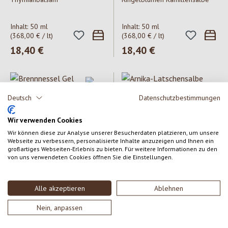
Inhalt:
50 ml
Inhalt:
50 ml
(368,00 € / lt)
(368,00 € / lt)
Regulärer Preis:
18,40 €
Regulärer Preis:
18,40 €
Deutsch
Datenschutzbestimmungen
Wir verwenden Cookies
Wir können diese zur Analyse unserer Besucherdaten platzieren, um unsere
Webseite zu verbessern, personalisierte Inhalte anzuzeigen und Ihnen ein
großartiges Webseiten-Erlebnis zu bieten. Für weitere Informationen zu den
Weleda
Bergila
von uns verwendeten Cookies öffnen Sie die Einstellungen.
Brennnessel Gel
Arnika-Latschensalbe
Alle akzeptieren
Ablehnen
Inhalt:
25 g
Inhalt:
50 ml
(420,00 € / kg)
(368,00 € / lt)
Nein, anpassen
Regulärer Preis:
10,50 €
Regulärer Preis:
18,40 €