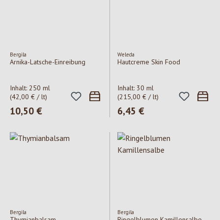
Bergila
Weleda
Arnika-Latsche-Einreibung
Hautcreme Skin Food
Inhalt:
250 ml
Inhalt:
30 ml
(42,00 € / lt)
(215,00 € / lt)
Regulärer Preis:
10,50 €
Regulärer Preis:
6,45 €
Bergila
Bergila
Thymianbalsam
Ringelblumen Kamillensalbe