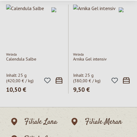
Weleda
Weleda
Calendula Salbe
Arnika Gel intensiv
Inhalt:
25 g
Inhalt:
25 g
(420,00 € / kg)
(380,00 € / kg)
Regulärer Preis:
10,50 €
Regulärer Preis:
9,50 €
Filiale Lana
Filiale Meran