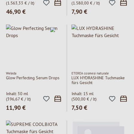
(1.563,33 € / lt)
(1.580,00 € / lt)
Regulärer Preis:
46,90 €
Regulärer Preis:
7,90 €
Weleda
ETEREA cosmesi naturale
Glow Perfecting Serum Drops
LUX HYDRASHINE Tuchmaske
fürs Gesicht
Inhalt:
30 ml
Inhalt:
15 ml
(396,67 € / lt)
(500,00 € / lt)
Regulärer Preis:
11,90 €
Regulärer Preis:
7,50 €