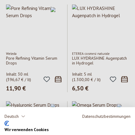
Weleda
ETEREA cosmesi naturale
Pore Refining Vitamin Serum
LUX HYDRASHINE Augenpatch
Drops
in Hydrogel
Inhalt:
30 ml
Inhalt:
5 ml
(396,67 € / lt)
(1.300,00 € / lt)
Regulärer Preis:
11,90 €
Regulärer Preis:
6,50 €
Deutsch
Datenschutzbestimmungen
Wir verwenden Cookies