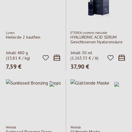
Luvos
ETEREA cosmesi naturale
Heilerde 2 hautfein
HYALURONIC ACID SERUM
Gesichtsserum Hyaluronsäure
Inhalt:
480 g
Inhalt:
30 ml
(15,81 € / kg)
(1.263,33 € / lt)
Regulärer Preis:
7,59 €
Regulärer Preis:
37,90 €
Weleda
Weleda
Sunkissed Bronzing Drops
Glättende Maske