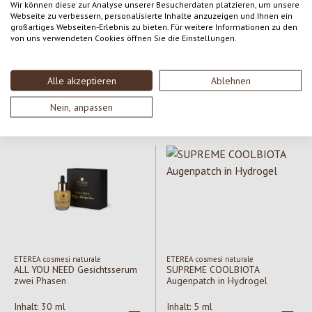
Wir können diese zur Analyse unserer Besucherdaten platzieren, um unsere
Webseite zu verbessern, personalisierte Inhalte anzuzeigen und Ihnen ein
großartiges Webseiten-Erlebnis zu bieten. Für weitere Informationen zu den
Weleda
Weleda
von uns verwendeten Cookies öffnen Sie die Einstellungen.
Hyaluronic Serum Drops
Omega Serum Drops
Alle akzeptieren
Ablehnen
Inhalt:
30 ml
Inhalt:
30 ml
(396,67 € / lt)
(396,67 € / lt)
Nein, anpassen
Regulärer Preis:
11,90 €
Regulärer Preis:
11,90 €
ETEREA cosmesi naturale
ETEREA cosmesi naturale
ALL YOU NEED Gesichtsserum
SUPREME COOLBIOTA
zwei Phasen
Augenpatch in Hydrogel
Inhalt:
30 ml
Inhalt:
5 ml