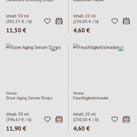
Inhalt:
30 ml
Inhalt:
20 ml
(383,33 € / lt)
(230,00 € / lt)
Regulärer Preis:
11,50 €
Regulärer Preis:
4,60 €
Weleda
Weleda
Slow Aging Serum Drops
Feuchtigkeitsmaske
Inhalt:
30 ml
Inhalt:
20 ml
(396,67 € / lt)
(230,00 € / lt)
Regulärer Preis:
11,90 €
Regulärer Preis:
4,60 €