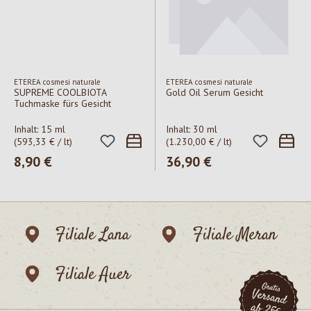
ETEREA cosmesi naturale
ETEREA cosmesi naturale
SUPREME COOLBIOTA
Gold Oil Serum Gesicht
Tuchmaske fürs Gesicht
Inhalt:
15 ml
Inhalt:
30 ml
(593,33 € / lt)
(1.230,00 € / lt)
Regulärer Preis:
8,90 €
Regulärer Preis:
36,90 €
Filiale Lana
Filiale Meran
Filiale Auer