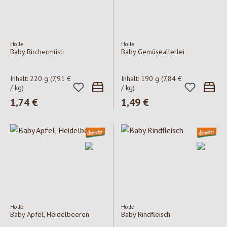
Holle
Holle
Baby Birchermüsli
Baby Gemüseallerlei
Inhalt:
220 g
(7,91 €
Inhalt:
190 g
(7,84 €
/ kg)
/ kg)
Regulärer Preis:
1,74 €
Regulärer Preis:
1,49 €
Holle
Holle
Baby Apfel, Heidelbeeren
Baby Rindfleisch