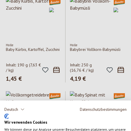
Holle
Holle
Baby Kürbis, Kartoffel, Zucchini
Babybrei Vollkorn-Babymüsli
Inhalt:
190 g
(7,63 €
Inhalt:
250 g
/ kg)
(16,76 € / kg)
Regulärer Preis:
1,45 €
Regulärer Preis:
4,19 €
Deutsch
Datenschutzbestimmungen
Wir verwenden Cookies
Wir können diese zur Analyse unserer Besucherdaten platzieren, um unsere