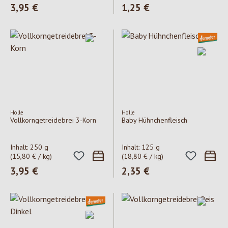
Regulärer Preis:
3,95 €
Regulärer Preis:
1,25 €
Holle
Holle
Vollkorngetreidebrei 3-Korn
Baby Hühnchenfleisch
Inhalt:
250 g
Inhalt:
125 g
(15,80 € / kg)
(18,80 € / kg)
Regulärer Preis:
3,95 €
Regulärer Preis:
2,35 €