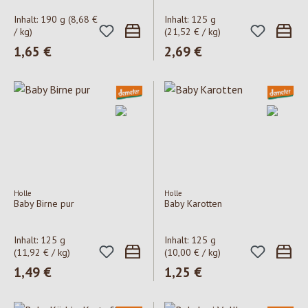
Inhalt:
190 g
(8,68 €
Inhalt:
125 g
/ kg)
(21,52 € / kg)
Regulärer Preis:
1,65 €
Regulärer Preis:
2,69 €
Holle
Holle
Baby Birne pur
Baby Karotten
Inhalt:
125 g
Inhalt:
125 g
(11,92 € / kg)
(10,00 € / kg)
Regulärer Preis:
1,49 €
Regulärer Preis:
1,25 €