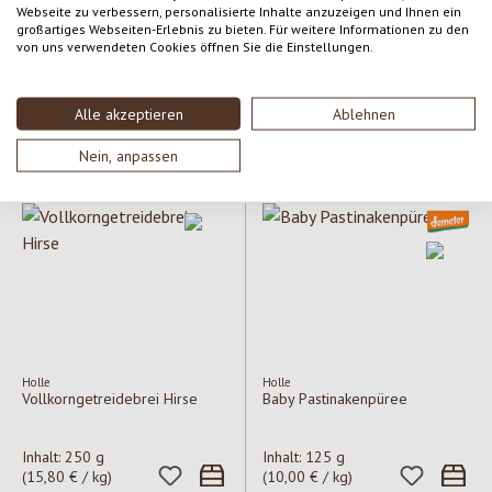
Webseite zu verbessern, personalisierte Inhalte anzuzeigen und Ihnen ein
großartiges Webseiten-Erlebnis zu bieten. Für weitere Informationen zu den
Holle
Holle
Vollkorngetreidebrei Hafer
Baby Spinat mit Kartoffeln
von uns verwendeten Cookies öffnen Sie die Einstellungen.
Inhalt:
250 g
Inhalt:
190 g
(7,63 €
Alle akzeptieren
Ablehnen
(14,76 € / kg)
/ kg)
Regulärer Preis:
3,69 €
Regulärer Preis:
1,45 €
Nein, anpassen
Holle
Holle
Vollkorngetreidebrei Hirse
Baby Pastinakenpüree
Inhalt:
250 g
Inhalt:
125 g
(15,80 € / kg)
(10,00 € / kg)