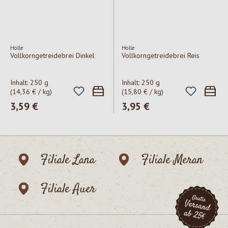
Holle
Holle
Vollkorngetreidebrei Dinkel
Vollkorngetreidebrei Reis
Inhalt:
250 g
Inhalt:
250 g
(14,36 € / kg)
(15,80 € / kg)
Regulärer Preis:
3,59 €
Regulärer Preis:
3,95 €
Filiale Lana
Filiale Meran
Filiale Auer