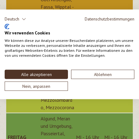
Fassa, Wipptal -
Schönberg,
Deutsch
Datenschutzbestimmungen
Innsbruck
Wir verwenden Cookies
Ulten,
Überetsch,
Wir können diese zur Analyse unserer Besucherdaten platzieren, um unsere
Webseite zu verbessern, personalisierte Inhalte anzuzeigen und Ihnen ein
Unterland,
großartiges Webseiten-Erlebnis zu bieten. Für weitere Informationen zu den
Ritten, Sarntal,
von uns verwendeten Cookies öffnen Sie die Einstellungen.
Eisacktal,
DONNERSTAG
Nonsberg,
DI - 16 Uhr
DI - 16 Uhr
Alle akzeptieren
Ablehnen
Trient -
Gardasee,
Nein, anpassen
Valsugana,
Mezzolombard
o, Mezzocorona
Algund, Meran
und Umgebung,
Passeiertal,
FREITAG
MI - 16 Uhr
MI - 16 Uhr