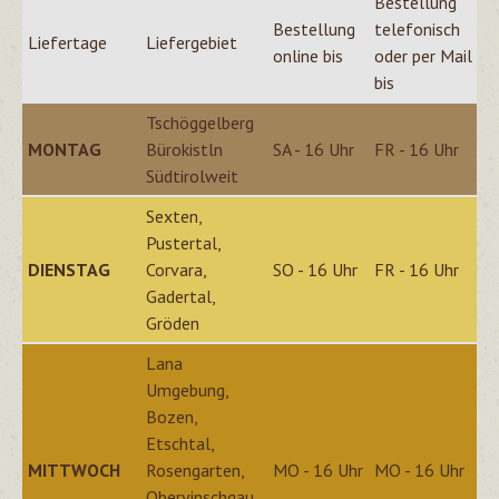
Bestellung
Bestellung
telefonisch
Liefertage
Liefergebiet
online bis
oder per Mail
bis
Tschöggelberg
MONTAG
Bürokistln
SA - 16 Uhr
FR - 16 Uhr
Südtirolweit
Sexten,
Pustertal,
DIENSTAG
Corvara,
SO - 16 Uhr
FR - 16 Uhr
Gadertal,
Gröden
Lana
Umgebung,
Bozen,
Etschtal,
MITTWOCH
Rosengarten,
MO - 16 Uhr
MO - 16 Uhr
Obervinschgau,