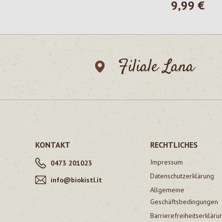
9,99 €
Regulärer Pre
Filiale Lana
KONTAKT
RECHTLICHES
Impressum
0473 201023
Datenschutzerklärung
info@biokistl.it
Allgemeine
Geschäftsbedingungen
Barrierefreiheitserkläru