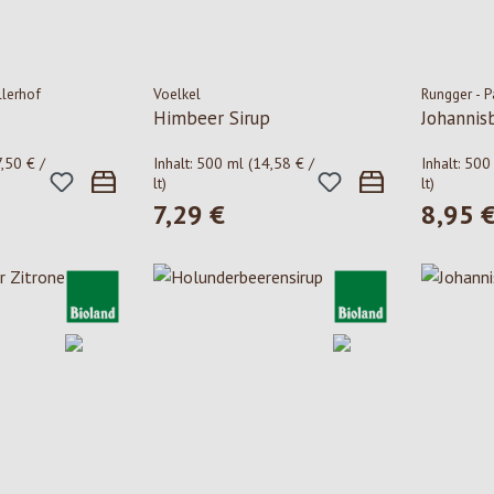
llerhof
Voelkel
Rungger - P
Himbeer Sirup
Johannis
7,50 € /
Inhalt:
500 ml
(14,58 € /
Inhalt:
500
lt)
lt)
7,29 €
8,95 
is:
Regulärer Preis:
Regulärer