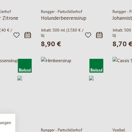
llerhof
Rungger - Partschillerhof
Rungger - P
 Zitrone
Holunderbeerensirup
Johannis
7,40 € /
Inhalt:
500 ml
(17,80 € /
Inhalt:
500
lt)
lt)
8,90 €
8,70 
is:
Regulärer Preis:
Regulärer
mungen
llerhof
Rungger - Partschillerhof
Voelkel