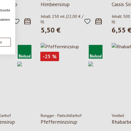
sensirup
Himbeersirup
Cassis Si
ebseite
2,74 € /
Inhalt:
250 ml
(22,00 € /
Inhalt:
500
ndeten
lt)
lt)
5,50 €
6,55 
:
Regulärer Preis:
Regulärer
lärer Preis:
0 €
en
Rabatt
-25
%
llerhof
Rungger - Partschillerhof
Voelkel
ensirup
Pfefferminzsirup
Rhabarbe