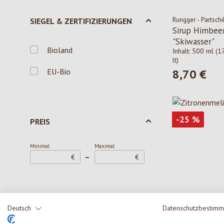
Rungger - Partschi
SIEGEL & ZERTIFIZIERUNGEN
Sirup Himbeer
"Skiwasser"
Bioland
Inhalt:
500 ml
(1
lt)
EU-Bio
8,70 €
Regulärer Pre
Rabatt
-25
%
PREIS
Minimal
Maximal
–
€
€
Deutsch
Datenschutzbestim
Rungger - Partschi