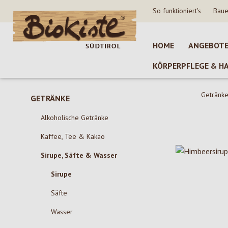
So funktioniert's
Baue
 Hauptinhalt springen
Zur Suche springen
Zur Hauptnavigation springen
HOME
ANGEBOT
KÖRPERPFLEGE & H
Getränk
GETRÄNKE
Alkoholische Getränke
Kaffee, Tee & Kakao
Sirupe, Säfte & Wasser
Sirupe
Säfte
Wasser