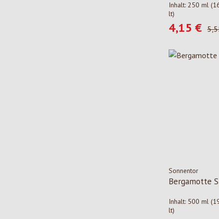
Inhalt:
250 ml
(1
lt)
4,15 €
Verkaufspreis
Regu
5,5
Sonnentor
Bergamotte S
Inhalt:
500 ml
(1
lt)