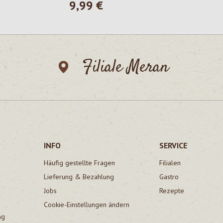
9,99 €
is:
Regulärer Preis:
Filiale Meran
INFO
SERVICE
Häufig gestellte Fragen
Filialen
Lieferung & Bezahlung
Gastro
Jobs
Rezepte
Cookie-Einstellungen ändern
ng