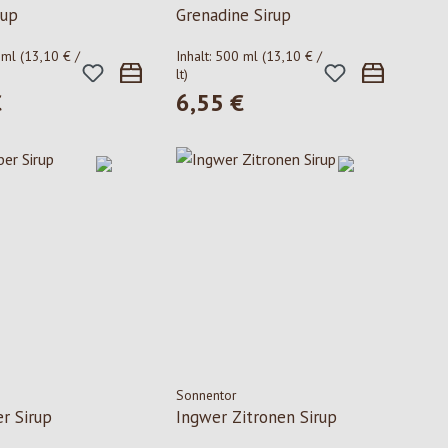
rup
Grenadine Sirup
 ml
(13,10 € /
Inhalt:
500 ml
(13,10 € /
lt)
€
6,55 €
 Preis:
Regulärer Preis:
Sonnentor
r Sirup
Ingwer Zitronen Sirup