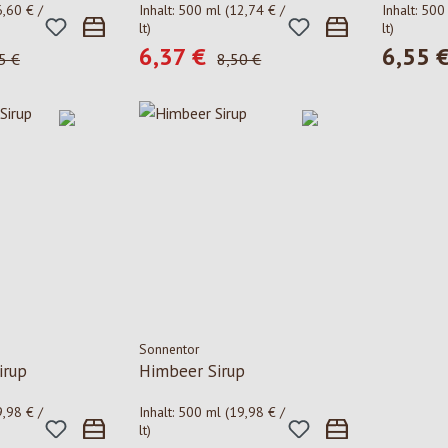
6,60 € /
Inhalt:
500 ml
(12,74 € /
Inhalt:
500
lt)
lt)
6,37 €
6,55 
:
Verkaufspreis:
Regulärer
lärer Preis:
Regulärer Preis:
5 €
8,50 €
Sonnentor
irup
Himbeer Sirup
9,98 € /
Inhalt:
500 ml
(19,98 € /
lt)