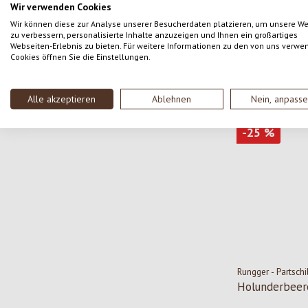
Wir verwenden Cookies
Zitronenmelis
Wir können diese zur Analyse unserer Besucherdaten platzieren, um unsere W
zu verbessern, personalisierte Inhalte anzuzeigen und Ihnen ein großartiges
Inhalt:
500 ml
(1
Webseiten-Erlebnis zu bieten. Für weitere Informationen zu den von uns verwe
lt)
Cookies öffnen Sie die Einstellungen.
6,37 €
Verkaufspreis
Regu
8,5
Alle akzeptieren
Ablehnen
Nein, anpass
Rabatt
-25
%
Rungger - Partschi
Holunderbeer