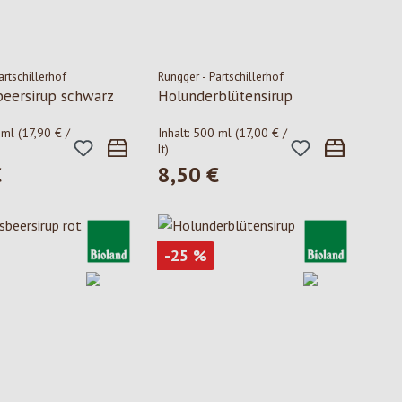
artschillerhof
Rungger - Partschillerhof
beersirup schwarz
Holunderblütensirup
 ml
(17,90 € /
Inhalt:
500 ml
(17,00 € /
lt)
€
8,50 €
 Preis:
Regulärer Preis:
Rabatt
-25
%