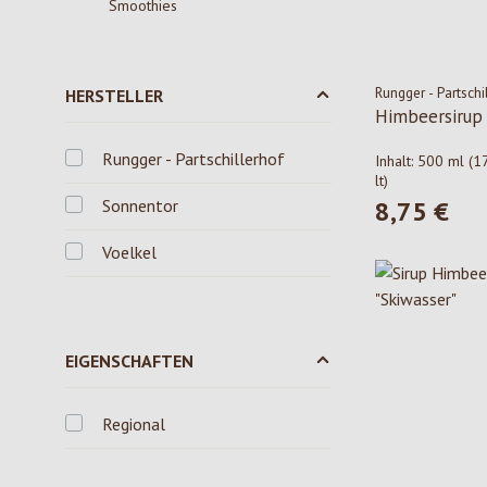
Smoothies
Rungger - Partschi
HERSTELLER
Himbeersirup
Rungger - Partschillerhof
Inhalt:
500 ml
(1
lt)
Sonnentor
8,75 €
Regulärer Pre
Voelkel
EIGENSCHAFTEN
Regional