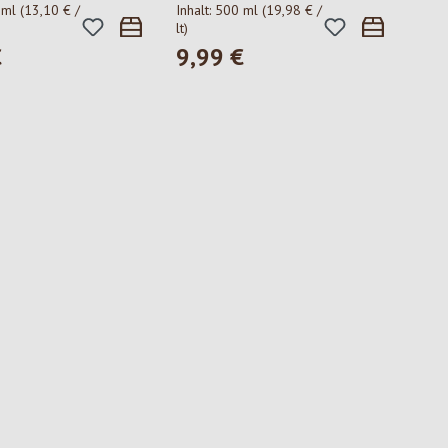
 ml
(13,10 € /
Inhalt:
500 ml
(19,98 € /
lt)
€
9,99 €
 Preis:
Regulärer Preis: