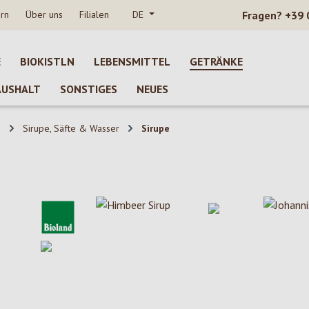
rn
Über uns
Filialen
DE
Fragen?
+39 
E
BIOKISTLN
LEBENSMITTEL
GETRÄNKE
AUSHALT
SONSTIGES
NEUES
e
Sirupe, Säfte & Wasser
Sirupe