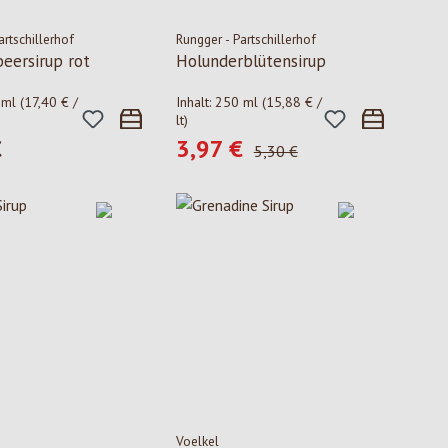
artschillerhof
Rungger - Partschillerhof
beersirup rot
Holunderblütensirup
 ml
(17,40 € /
Inhalt:
250 ml
(15,88 € /
lt)
€
3,97 €
 Preis:
Verkaufspreis:
Regulärer Preis:
5,30 €
Voelkel