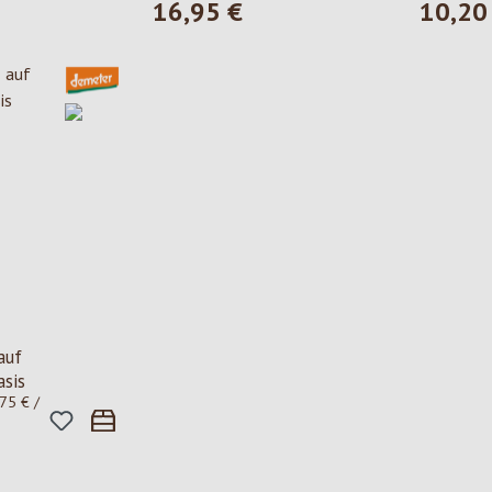
16,95 €
10,20
is:
Regulärer Preis:
Regulärer
auf
sis
75 € /
is: