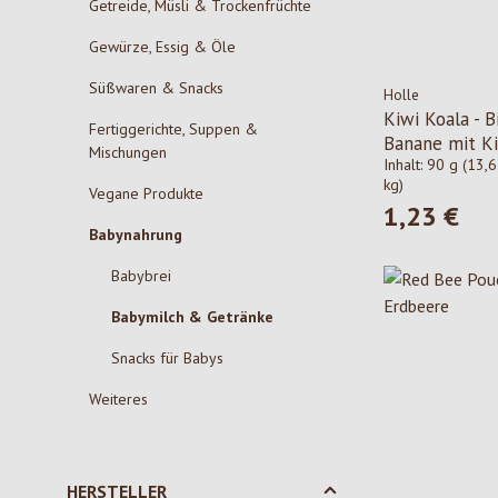
Getreide, Müsli & Trockenfrüchte
Gewürze, Essig & Öle
Süßwaren & Snacks
Holle
Kiwi Koala - B
Fertiggerichte, Suppen &
Banane mit K
Mischungen
Inhalt:
90 g
(13,6
kg)
Vegane Produkte
1,23 €
Regulärer Pre
Babynahrung
Babybrei
Babymilch & Getränke
Snacks für Babys
Weiteres
HERSTELLER