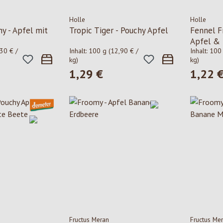
Holle
Holle
y - Apfel mit
Tropic Tiger - Pouchy Apfel
Fennel F
Apfel & 
30 € /
Inhalt:
100 g
(12,90 € /
Inhalt:
100
kg)
kg)
1,29 €
1,22 
is:
Regulärer Preis:
Regulärer
Fructus Meran
Fructus Me