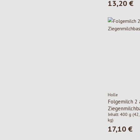
13,20 €
Regulärer Pre
Holle
Folgemilch 2 
Ziegenmilchba
Inhalt:
400 g
(42,
kg)
17,10 €
Regulärer Pre