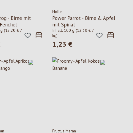
Holle
rog - Birne mit
Power Parrot - Birne & Apfel
Fenchel
mit Spinat
 g
(12,20 € /
Inhalt:
100 g
(12,30 € /
kg)
€
1,23 €
 Preis:
Regulärer Preis:
ran
Fructus Meran