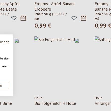
uchy Apfel
Froomy - Apfel Banane
Froomy -
ote Beete
Erdbeere
Banane 
90 € /
Inhalt:
90 g
(11,00 € /
Inhalt:
90 
kg)
kg)
0,99 €
0,99 
is:
Regulärer Preis:
Regulärer
mungen
ebseite
ndeten
en
Holle
Holle
l Birne
Bio Folgemilch 4 Holle
Anfangsm