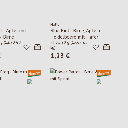
Holle
t - Apfel mit
Blue Bird - Birne, Apfel u.
 Birne
Heidelbeere mit Hafer
 g
(12,90 € /
Inhalt:
90 g
(13,67 € /
kg)
€
1,23 €
 Preis:
Regulärer Preis: