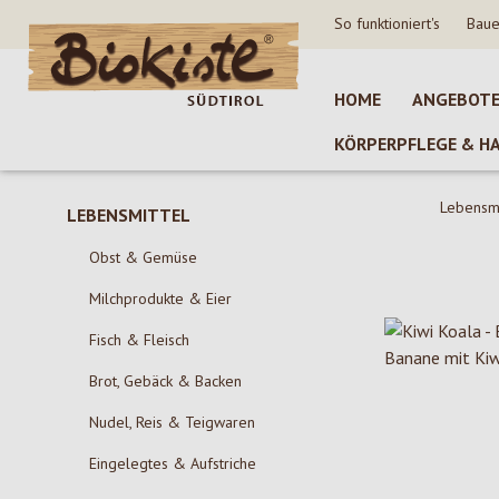
So funktioniert's
Baue
 Hauptinhalt springen
Zur Suche springen
Zur Hauptnavigation springen
HOME
ANGEBOT
KÖRPERPFLEGE & H
Lebensmi
LEBENSMITTEL
Obst & Gemüse
Milchprodukte & Eier
Fisch & Fleisch
Brot, Gebäck & Backen
Nudel, Reis & Teigwaren
Eingelegtes & Aufstriche