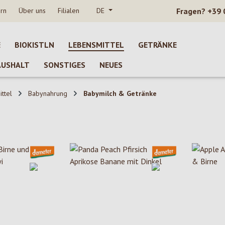
rn
Über uns
Filialen
DE
Fragen?
+39 
E
BIOKISTLN
LEBENSMITTEL
GETRÄNKE
AUSHALT
SONSTIGES
NEUES
ttel
Babynahrung
Babymilch & Getränke