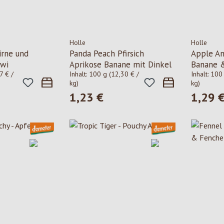
Holle
Holle
irne und
Panda Peach Pfirsich
Apple An
iwi
Aprikose Banane mit Dinkel
Banane &
7 € /
Inhalt:
100 g
(12,30 € /
Inhalt:
100
kg)
kg)
1,23 €
1,29 
is:
Regulärer Preis:
Regulärer