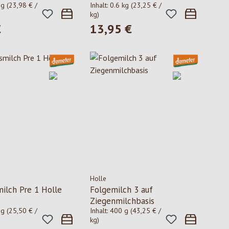
 g
(23,98 € /
Inhalt:
0.6 kg
(23,25 € /
kg)
€
13,95 €
 Preis:
Regulärer Preis:
Holle
ilch Pre 1 Holle
Folgemilch 3 auf
Ziegenmilchbasis
 g
(25,50 € /
Inhalt:
400 g
(43,25 € /
kg)