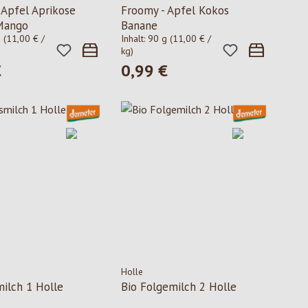
 Apfel Aprikose
Froomy - Apfel Kokos
Mango
Banane
g
(11,00 € /
Inhalt:
90 g
(11,00 € /
kg)
€
0,99 €
 Preis:
Regulärer Preis:
Holle
ilch 1 Holle
Bio Folgemilch 2 Holle