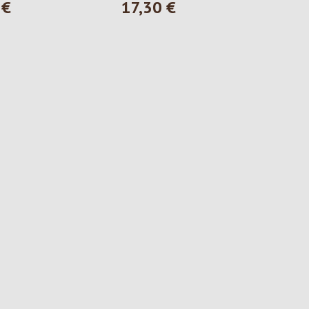
 €
17,30 €
 Preis:
Regulärer Preis: