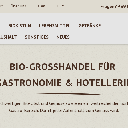
rn
Über uns
Filialen
DE
Fragen?
+39 
E
BIOKISTLN
LEBENSMITTEL
GETRÄNKE
AUSHALT
SONSTIGES
NEUES
BIO-GROSSHANDEL FÜR
GASTRONOMIE & HOTELLERI
hochwertigen Bio-Obst und Gemüse sowie einem weitreichenden Sor
Gastro-Bereich.
Damit jeder Aufenthalt zum Genuss wird.