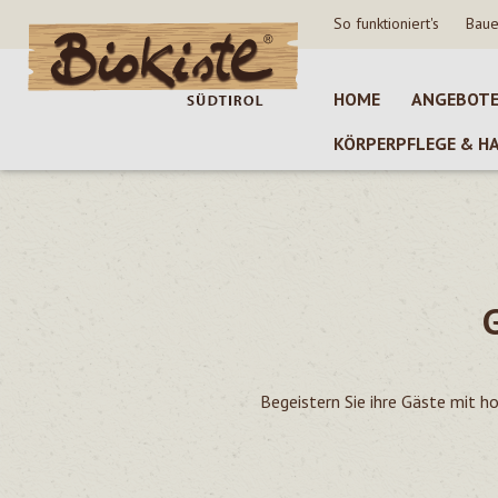
So funktioniert's
Baue
 Hauptinhalt springen
Zur Suche springen
Zur Hauptnavigation springen
HOME
ANGEBOT
KÖRPERPFLEGE & H
Begeistern Sie ihre Gäste mit 