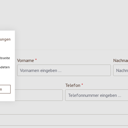
mungen
ebseite
Vorname
*
Nachn
ndeten
Telefon
*
en