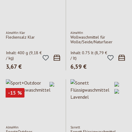
AlmaWin Klar
AlmaWin
Fleckensalz Klar
Wollwaschmittel für
Wolle/Seide/Naturfaser
Inhalt:
400 g
(9,18 €
Inhalt:
0.75 lt
(8,79 €
/ kg)
/ lt)
Regulärer Preis:
3,67 €
Regulärer Preis:
6,59 €
Rabatt
-15
%
AlmaWin
Sonett
Sport+Outdoor
Sonett Flüssigwaschmittel