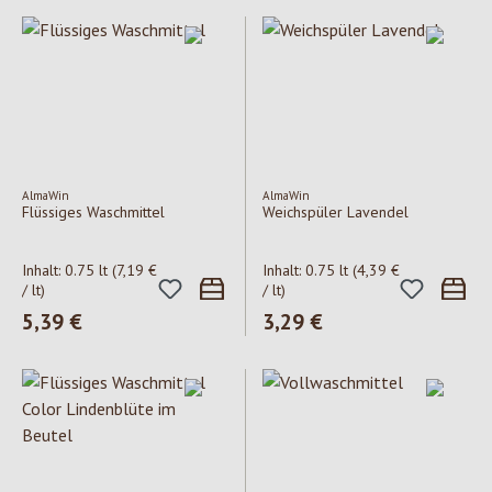
AlmaWin
AlmaWin
Flüssiges Waschmittel
Weichspüler Lavendel
Inhalt:
0.75 lt
(7,19 €
Inhalt:
0.75 lt
(4,39 €
/ lt)
/ lt)
Regulärer Preis:
5,39 €
Regulärer Preis:
3,29 €