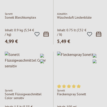
Sonett
AlmaWin
Sonett Bleichkomplex
Wäscheduft Lindenblüte
Inhalt:
0.9 kg
(5,54 €
Inhalt:
0.75 lt
(7,32 €
/ kg)
/ lt)
Regulärer Preis:
4,99 €
Regulärer Preis:
5,49 €
Sonett
Sonett
Durchschnittliche Bewertung v
Sonett Flüssigwaschmittel
Fleckenspray Sonett
Color sensitiv
Inhalt:
1.5 lt
(5,33 €
Inhalt:
100 ml