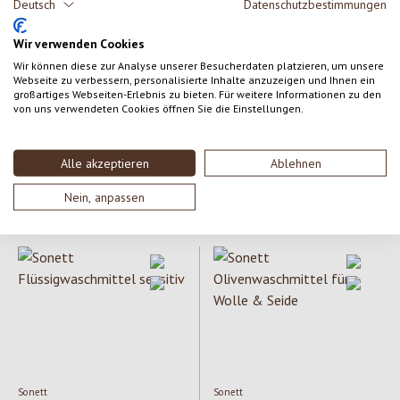
Deutsch
Datenschutzbestimmungen
Wir verwenden Cookies
Wir können diese zur Analyse unserer Besucherdaten platzieren, um unsere
Webseite zu verbessern, personalisierte Inhalte anzuzeigen und Ihnen ein
großartiges Webseiten-Erlebnis zu bieten. Für weitere Informationen zu den
AlmaWin
AlmaWin
von uns verwendeten Cookies öffnen Sie die Einstellungen.
Weichspüler Orangenblüte
Wäscheduft Verbena
Alle akzeptieren
Ablehnen
Inhalt:
0.75 lt
Inhalt:
0.75 lt
(7,93 €
(4,73 € / lt)
/ lt)
Nein, anpassen
Regulärer Preis:
3,55 €
Regulärer Preis:
5,95 €
Sonett
Sonett