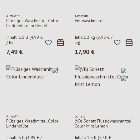
AlmaWin
AlmaWin
Flüssiges Waschmittel Color
Vollwaschmittel
Lindenblüte im Beutel
Inhalt:
1.5 lt
(4,99 €
Inhalt:
2 kg
(8,95 € /
/ lt)
kg)
Regulärer Preis:
7,49 €
Regulärer Preis:
17,90 €
AlmaWin
Sonett
Flüssiges Waschmittel Color
(VB) Sonett Flüssigwaschmittel
Lindenblüte
Color Mint Lemon
Inhalt:
5 lt
(3,99 € /
Inhalt:
1.5 lt
(5,30 €