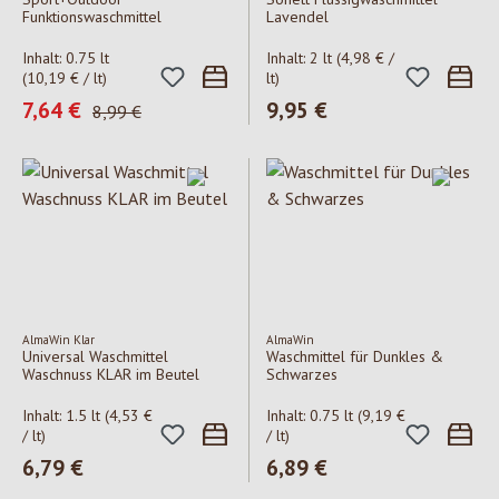
Funktionswaschmittel
Lavendel
Inhalt:
0.75 lt
Inhalt:
2 lt
(4,98 € /
(10,19 € / lt)
lt)
Verkaufspreis:
7,64 €
Regulärer Preis:
9,95 €
Regulärer Preis:
8,99 €
AlmaWin Klar
AlmaWin
Universal Waschmittel
Waschmittel für Dunkles &
Waschnuss KLAR im Beutel
Schwarzes
Inhalt:
1.5 lt
(4,53 €
Inhalt:
0.75 lt
(9,19 €
/ lt)
/ lt)
Regulärer Preis:
6,79 €
Regulärer Preis:
6,89 €