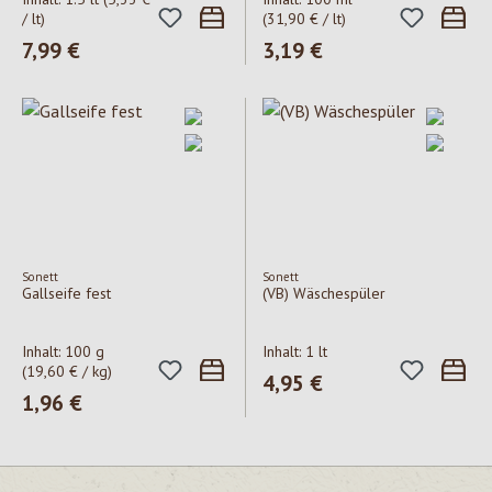
/ lt)
(31,90 € / lt)
Regulärer Preis:
7,99 €
Regulärer Preis:
3,19 €
Sonett
Sonett
Gallseife fest
(VB) Wäschespüler
Inhalt:
100 g
Inhalt:
1 lt
(19,60 € / kg)
Regulärer Preis:
4,95 €
Regulärer Preis:
1,96 €