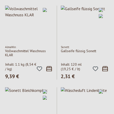
AlmaWin
Sonett
Vollwaschmittel Waschnuss
Gallseife flüssig Sonett
KLAR
Inhalt:
1.1 kg
(8,54 €
Inhalt:
120 ml
/ kg)
(19,25 € / lt)
Regulärer Preis:
9,39 €
Regulärer Preis:
2,31 €