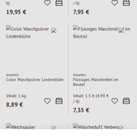
lt)
/ lt)
Regulärer Preis:
19,95 €
Regulärer Preis:
7,95 €
AlmaWin
AlmaWin
Color Waschpulver Lindenblüte
Flüssiges Waschmittel im
Beutel
Inhalt:
1 kg
Inhalt:
1.5 lt
(4,90 €
/ lt)
Regulärer Preis:
8,89 €
Regulärer Preis:
7,35 €