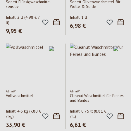
Sonett Flüssigwaschmittel
Sonett Olivenwaschmittel für
sensitiv
Wolle & Seide
Inhalt:
2 lt
(4,98 € /
Inhalt:
1 lt
lt)
Regulärer Preis:
6,98 €
Regulärer Preis:
9,95 €
AlmaWin
AlmaWin
Vollwaschmittel
Cleanut Waschmittel für Feines
und Buntes
Inhalt:
4.6 kg
(7,80 €
Inhalt:
0.75 lt
(8,81 €
/ kg)
/ lt)
Regulärer Preis:
35,90 €
Regulärer Preis:
6,61 €