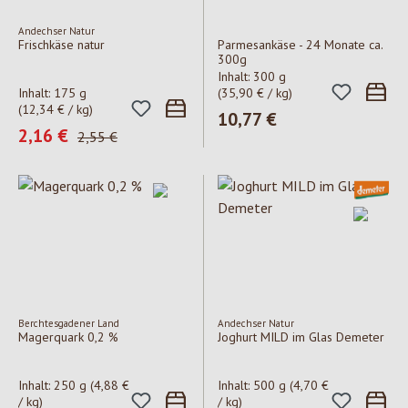
Andechser Natur
Frischkäse natur
Parmesankäse - 24 Monate ca.
300g
Inhalt:
300 g
Inhalt:
175 g
(35,90 € / kg)
(12,34 € / kg)
Regulärer Preis:
10,77 €
Verkaufspreis:
2,16 €
Regulärer Preis:
2,55 €
Berchtesgadener Land
Andechser Natur
Magerquark 0,2 %
Joghurt MILD im Glas Demeter
Inhalt:
250 g
(4,88 €
Inhalt:
500 g
(4,70 €
/ kg)
/ kg)