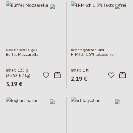
Ökol. Molkerei Allgäu
Berchtesgadener Land
Büffel Mozzarella
H-Milch 1,5% laktosefrei
Inhalt:
125 g
Inhalt:
1 lt
(25,52 € / kg)
Regulärer Preis:
2,19 €
Regulärer Preis:
3,19 €