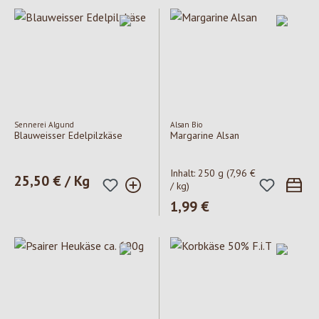
Sennerei Algund
Alsan Bio
Blauweisser Edelpilzkäse
Margarine Alsan
Inhalt:
250 g
(7,96 €
Regulärer Preis:
25,50 € / Kg
/ kg)
Regulärer Preis:
1,99 €