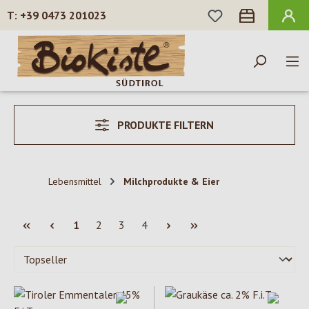
DU HAST 0 PROD
+39 0473 201023
Zum Hauptinhalt springen
PRODUKTE FILTERN
Lebensmittel
Milchprodukte & Eier
Seite
Seite
Seite
Seite
1
2
3
4