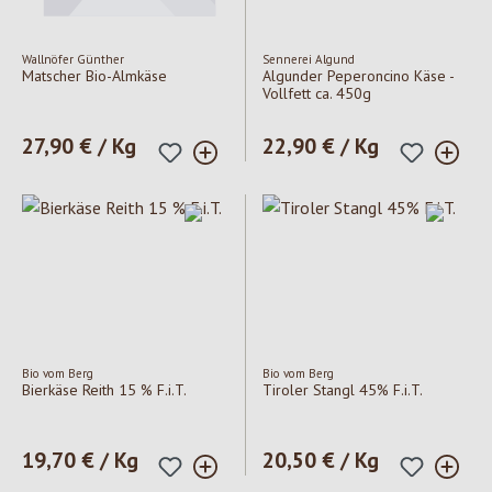
Wallnöfer Günther
Sennerei Algund
Matscher Bio-Almkäse
Algunder Peperoncino Käse -
Vollfett ca. 450g
Regulärer Preis:
27,90 € / Kg
Regulärer Preis:
22,90 € / Kg
Bio vom Berg
Bio vom Berg
Bierkäse Reith 15 % F.i.T.
Tiroler Stangl 45% F.i.T.
Regulärer Preis:
19,70 € / Kg
Regulärer Preis:
20,50 € / Kg