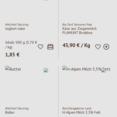
Milchhof Sterzing
Bio Dorf Sennerei Prad
Joghurt natur
Käse aus Ziegenmilch
PLAMUNT Brotklee
Inhalt:
500 g
(3,70 €
Regulärer Preis:
43,90 € / Kg
/ kg)
Regulärer Preis:
1,85 €
Milchhof Sterzing
Berchtesgadener Land
Butter
H-Alpen Milch 3,5% Fett