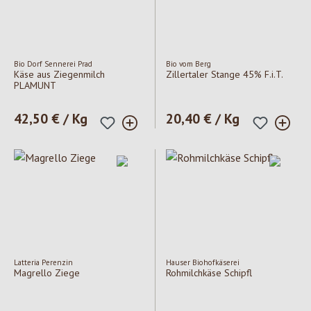
Bio Dorf Sennerei Prad
Bio vom Berg
Käse aus Ziegenmilch
Zillertaler Stange 45% F.i.T.
PLAMUNT
Regulärer Preis:
42,50 € / Kg
Regulärer Preis:
20,40 € / Kg
Latteria Perenzin
Hauser Biohofkäserei
Magrello Ziege
Rohmilchkäse Schipfl