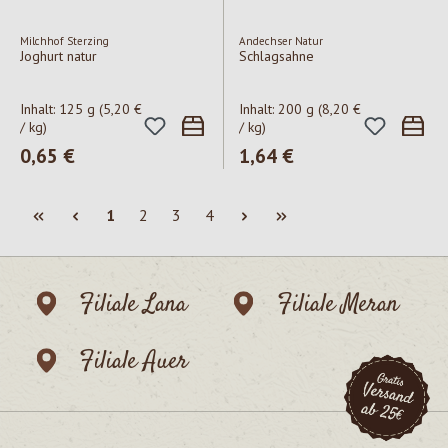
Milchhof Sterzing
Andechser Natur
Joghurt natur
Schlagsahne
Inhalt:
125 g
(5,20 €
Inhalt:
200 g
(8,20 €
/ kg)
/ kg)
Regulärer Preis:
0,65 €
Regulärer Preis:
1,64 €
Seite
Seite
Seite
Seite
1
2
3
4
Filiale Lana
Filiale Meran
Filiale Auer