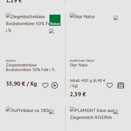
1,29 €
Aurora
Andechser Natur
Ziegenbutterkäse
Skyr Natur
Bockshornklee 50% Fett i.Tr.
Inhalt:
400 g
(6,48 €
Regulärer Preis:
35,90 € / Kg
/ kg)
Regulärer Preis:
2,59 €