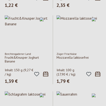
Regulärer Preis:
1,22 €
Regulärer Preis:
2,35 €
Berchtesgadener Land
Züger Frischkäse
Frucht&Knusper Joghurt
Mozzarella laktosefrei
Banane
Inhalt:
150 g
(9,27 €
Inhalt:
100 g
/ kg)
(17,90 € / kg)
Regulärer Preis:
1,39 €
Regulärer Preis:
1,79 €