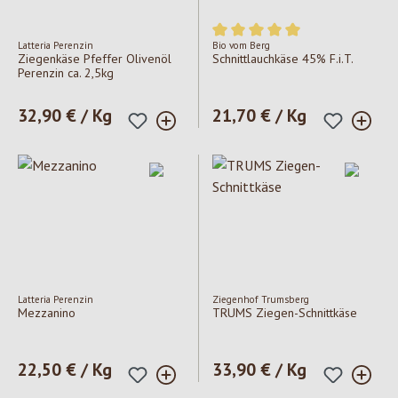
Latteria Perenzin
Bio vom Berg
Durchschnittliche Bewertung v
Ziegenkäse Pfeffer Olivenöl
Schnittlauchkäse 45% F.i.T.
Perenzin ca. 2,5kg
Regulärer Preis:
32,90 € / Kg
Regulärer Preis:
21,70 € / Kg
Latteria Perenzin
Ziegenhof Trumsberg
Mezzanino
TRUMS Ziegen-Schnittkäse
Regulärer Preis:
22,50 € / Kg
Regulärer Preis:
33,90 € / Kg