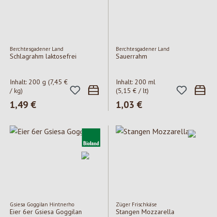
Berchtesgadener Land
Berchtesgadener Land
Schlagrahm laktosefrei
Sauerrahm
Inhalt:
200 g
(7,45 €
Inhalt:
200 ml
/ kg)
(5,15 € / lt)
Regulärer Preis:
1,49 €
Regulärer Preis:
1,03 €
Gsiesa Goggilan Hintnerho
Züger Frischkäse
Eier 6er Gsiesa Goggilan
Stangen Mozzarella