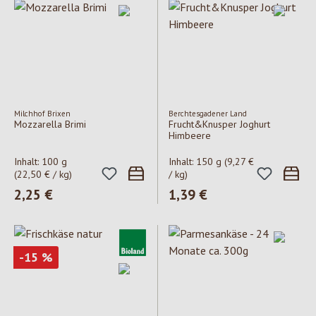
Milchhof Brixen
Berchtesgadener Land
Mozzarella Brimi
Frucht&Knusper Joghurt
Himbeere
Inhalt:
100 g
Inhalt:
150 g
(9,27 €
(22,50 € / kg)
/ kg)
Regulärer Preis:
2,25 €
Regulärer Preis:
1,39 €
Rabatt
-15
%