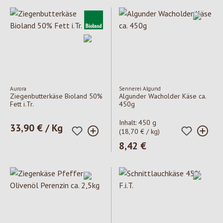
Aurora
Sennerei Algund
Ziegenbutterkäse Bioland 50%
Algunder Wacholder Käse ca.
Fett i.Tr.
450g
Inhalt:
450 g
Regulärer Preis:
33,90 € / Kg
(18,70 € / kg)
Regulärer Preis:
8,42 €