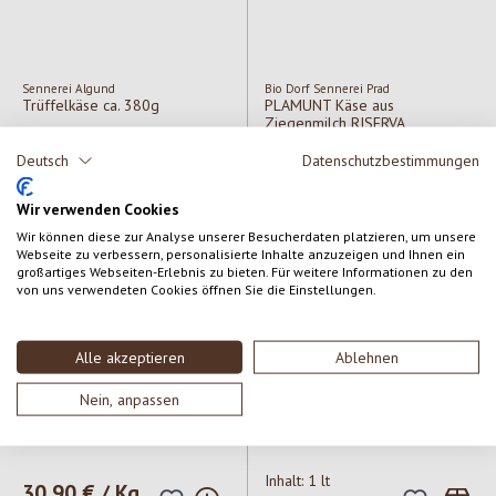
Sennerei Algund
Bio Dorf Sennerei Prad
Trüffelkäse ca. 380g
PLAMUNT Käse aus
Ziegenmilch RISERVA
Deutsch
Datenschutzbestimmungen
Regulärer Preis:
22,90 € / Kg
Regulärer Preis:
44,50 € / Kg
Wir verwenden Cookies
Wir können diese zur Analyse unserer Besucherdaten platzieren, um unsere
Webseite zu verbessern, personalisierte Inhalte anzuzeigen und Ihnen ein
großartiges Webseiten-Erlebnis zu bieten. Für weitere Informationen zu den
von uns verwendeten Cookies öffnen Sie die Einstellungen.
Alle akzeptieren
Ablehnen
Nein, anpassen
Hofkäserei Englhorn
Milchhof Meran
TELLA Schnittkäse aus
Frischmilch
teilentrahmter Kuhmilch
Inhalt:
1 lt
Regulärer Preis:
30,90 € / Kg