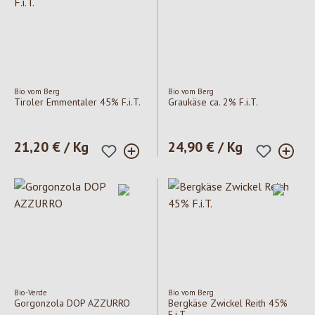
Bio vom Berg
Bio vom Berg
Tiroler Emmentaler 45% F.i.T.
Graukäse ca. 2% F.i.T.
Regulärer Preis:
21,20 € / Kg
Regulärer Preis:
24,90 € / Kg
Bio-Verde
Bio vom Berg
Gorgonzola DOP AZZURRO
Bergkäse Zwickel Reith 45%
F.i.T.