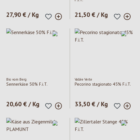
Regulärer Preis:
27,90 € / Kg
Regulärer Preis:
21,50 € / Kg
Bio vom Berg
Vallée Verte
Sennerkäse 50% F.i.T.
Pecorino stagionato 45% F.i.T.
Regulärer Preis:
20,60 € / Kg
Regulärer Preis:
33,50 € / Kg