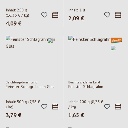
Inhalt:
250 g
Inhalt:
1 lt
(16,36 € / kg)
Regulärer Preis:
2,09 €
Regulärer Preis:
4,09 €
Berchtesgadener Land
Berchtesgadener Land
Feinster Schlagrahm im Glas
Feinster Schlagrahm
Inhalt:
500 g
(7,58 €
Inhalt:
200 g
(8,25 €
/ kg)
/ kg)
Regulärer Preis:
3,79 €
Regulärer Preis:
1,65 €