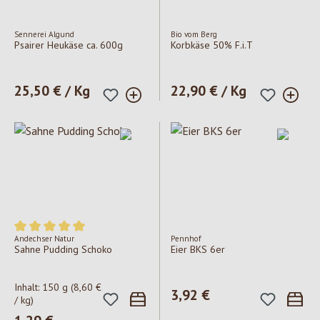
Sennerei Algund
Bio vom Berg
Psairer Heukäse ca. 600g
Korbkäse 50% F.i.T
Regulärer Preis:
25,50 € / Kg
Regulärer Preis:
22,90 € / Kg
Andechser Natur
Pennhof
Durchschnittliche Bewertung von 5 von 5 Sternen
Sahne Pudding Schoko
Eier BKS 6er
Inhalt:
150 g
(8,60 €
Regulärer Preis:
3,92 €
/ kg)
Regulärer Preis: