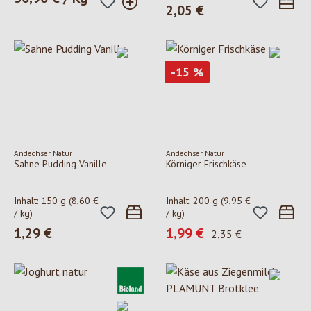
Regulärer Preis:
2,05 €
Rabatt
-15
%
Andechser Natur
Andechser Natur
Sahne Pudding Vanille
Körniger Frischkäse
Inhalt:
150 g
(8,60 €
Inhalt:
200 g
(9,95 €
/ kg)
/ kg)
Regulärer Preis:
1,29 €
Verkaufspreis:
1,99 €
Regulärer Preis:
2,35 €