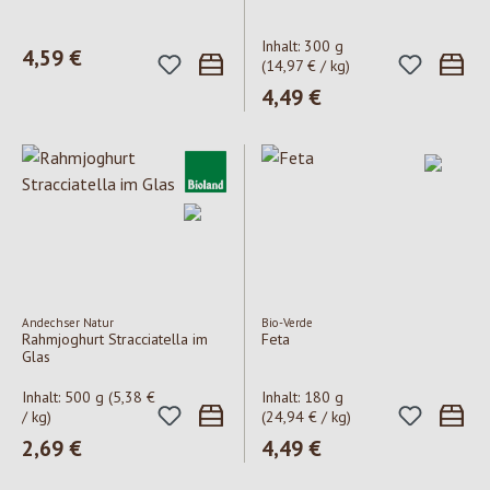
Inhalt:
300 g
Regulärer Preis:
4,59 €
(14,97 € / kg)
Regulärer Preis:
4,49 €
Andechser Natur
Bio-Verde
Rahmjoghurt Stracciatella im
Feta
Glas
Inhalt:
500 g
(5,38 €
Inhalt:
180 g
/ kg)
(24,94 € / kg)
Regulärer Preis:
2,69 €
Regulärer Preis:
4,49 €