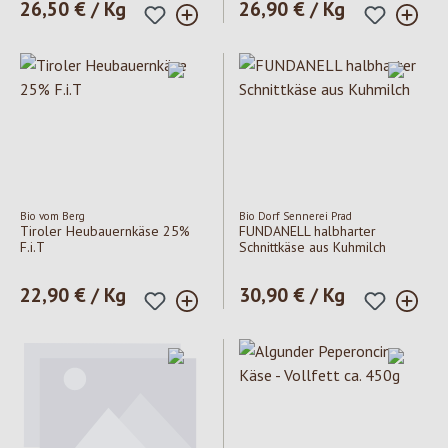
Regulärer Preis:
26,50 € / Kg
Regulärer Preis:
26,90 € / Kg
Bio vom Berg
Bio Dorf Sennerei Prad
Tiroler Heubauernkäse 25%
FUNDANELL halbharter
F.i.T
Schnittkäse aus Kuhmilch
Regulärer Preis:
22,90 € / Kg
Regulärer Preis:
30,90 € / Kg