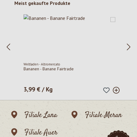
Produktgalerie überspringen
Meist gekaufte Produkte
Weltladen - Altromercato
Bananen - Banane Fairtrade
3,99 € / Kg
Regulärer Preis:
Filiale Lana
Filiale Meran
Filiale Auer