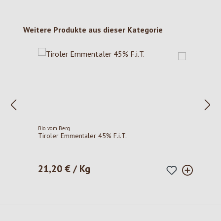
Produktgalerie überspringen
Weitere Produkte aus dieser Kategorie
Bio vom Berg
Tiroler Emmentaler 45% F.i.T.
21,20 € / Kg
Regulärer Preis: