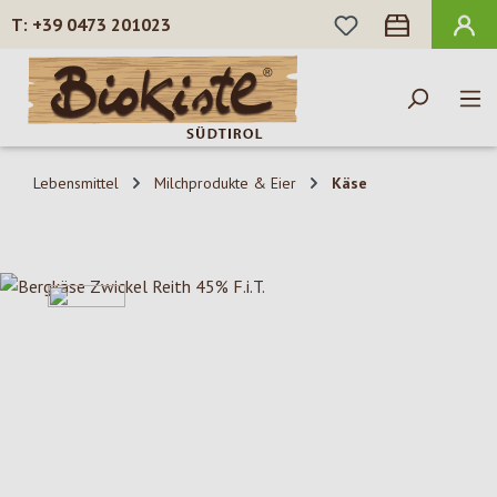
DU HAST 0 PROD
+39 0473 201023
Zum Hauptinhalt springen
Lebensmittel
Milchprodukte & Eier
Käse
Bildergalerie überspringen