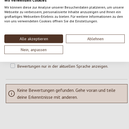
Wir verwenden Cookies
0 von 0 Bewertungen
Wir können diese zur Analyse unserer Besucherdaten platzieren, um unsere
Webseite zu verbessern, personalisierte Inhalte anzuzeigen und Ihnen ein
großartiges Webseiten-Erlebnis zu bieten. Für weitere Informationen zu den
von uns verwendeten Cookies öffnen Sie die Einstellungen.
Gib eine Bewertung ab!
Durchschnittliche Bewertung von 0 von 5 Sternen
Teile deine Erfahrungen mit dem Produkt mit anderen Kunden.
Alle akzeptieren
Ablehnen
Nein, anpassen
SCHREIBE EINE BEWERTUNG
Bewertungen nur in der aktuellen Sprache anzeigen.
Keine Bewertungen gefunden. Gehe voran und teile
deine Erkenntnisse mit anderen.