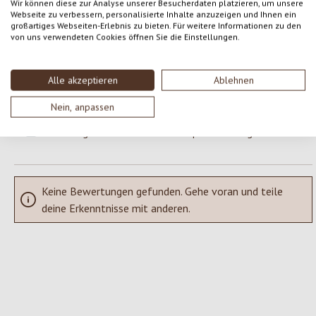
Wir können diese zur Analyse unserer Besucherdaten platzieren, um unsere
Webseite zu verbessern, personalisierte Inhalte anzuzeigen und Ihnen ein
Gib eine Bewertung ab!
großartiges Webseiten-Erlebnis zu bieten. Für weitere Informationen zu den
Durchschnittliche Bewertung von 0 von 5 Sternen
von uns verwendeten Cookies öffnen Sie die Einstellungen.
Teile deine Erfahrungen mit dem Produkt mit anderen Kunden.
Alle akzeptieren
Ablehnen
SCHREIBE EINE BEWERTUNG
Nein, anpassen
Bewertungen nur in der aktuellen Sprache anzeigen.
Keine Bewertungen gefunden. Gehe voran und teile
deine Erkenntnisse mit anderen.