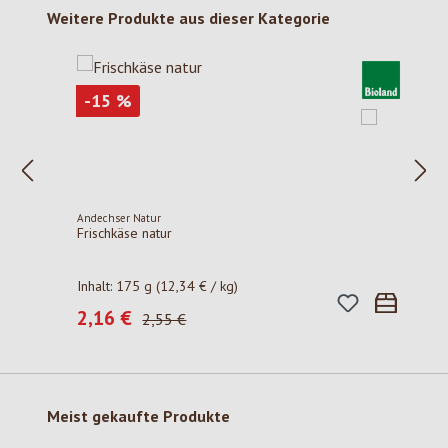
Produktgalerie überspringen
Weitere Produkte aus dieser Kategorie
Rabatt
-15
%
Andechser Natur
Frischkäse natur
Inhalt:
175 g
(12,34 € / kg)
2,16 €
Verkaufspreis:
Regulärer Preis:
2,55 €
Produktgalerie überspringen
Meist gekaufte Produkte