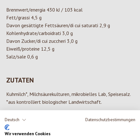
Brennwert/energia 430 kJ / 103 kcal
Fett/grassi 4,5 g
Davon gesättigte Fettsäuren/di cui saturati 2,9 g
Kohlenhydrate/carboidrati 3,0 g
Davon Zucker/di cui zuccheri 3,0 g
Eiweiß/proteine 12,5 g
Salz/sale 0,6 g
ZUTATEN
Kuhmilch*, Milchsäurekulturen, mikrobielles Lab, Speisesalz.
*aus kontrolliert biologischer Landwirtschaft.
Deutsch
Datenschutzbestimmungen
0 von 0 Bewertungen
Wir verwenden Cookies