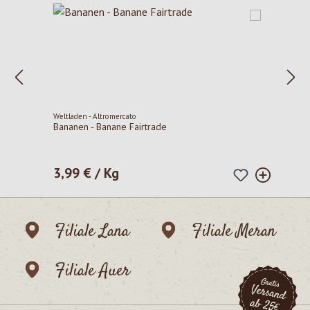
Weltladen - Altromercato
Bananen - Banane Fairtrade
3,99 € / Kg
Regulärer Preis:
Filiale Lana
Filiale Meran
Filiale Auer