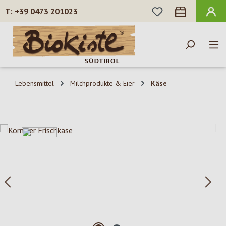
DU HAST 0 PROD
+39 0473 201023
Zum Hauptinhalt springen
Lebensmittel
Milchprodukte & Eier
Käse
Bildergalerie überspringen