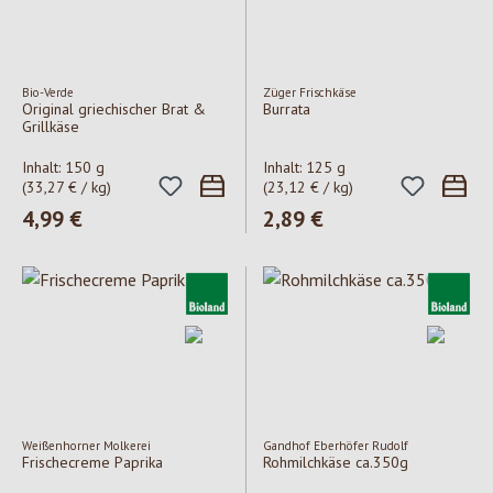
Bio-Verde
Züger Frischkäse
Original griechischer Brat &
Burrata
Grillkäse
Inhalt:
150 g
Inhalt:
125 g
(33,27 € / kg)
(23,12 € / kg)
Regulärer Preis:
4,99 €
Regulärer Preis:
2,89 €
Weißenhorner Molkerei
Gandhof Eberhöfer Rudolf
Frischecreme Paprika
Rohmilchkäse ca.350g