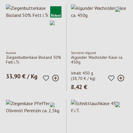
Aurora
Sennerei Algund
Ziegenbutterkäse Bioland 50%
Algunder Wacholder Käse ca.
Fett i.Tr.
450g
Inhalt:
450 g
Regulärer Preis:
33,90 € / Kg
(18,70 € / kg)
Regulärer Preis:
8,42 €