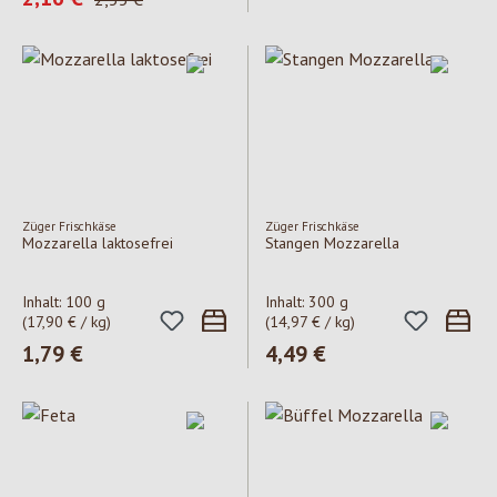
Züger Frischkäse
Züger Frischkäse
Mozzarella laktosefrei
Stangen Mozzarella
Inhalt:
100 g
Inhalt:
300 g
(17,90 € / kg)
(14,97 € / kg)
Regulärer Preis:
1,79 €
Regulärer Preis:
4,49 €