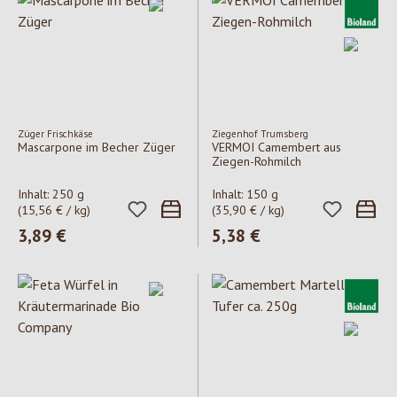
Züger Frischkäse
Ziegenhof Trumsberg
Mascarpone im Becher Züger
VERMOI Camembert aus
Ziegen-Rohmilch
Inhalt:
250 g
Inhalt:
150 g
(15,56 € / kg)
(35,90 € / kg)
Regulärer Preis:
3,89 €
Regulärer Preis:
5,38 €