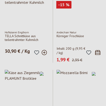
Rabatt
-15
%
Hofkäserei Englhorn
Andechser Natur
TELLA Schnittkäse aus
Körniger Frischkäse
teilentrahmter Kuhmilch
Inhalt:
200 g
(9,95 €
Regulärer Preis:
30,90 € / Kg
/ kg)
Verkaufspreis:
1,99 €
Regulärer Preis:
2,35 €