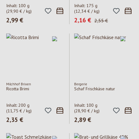
Inhalt:
100 g
Inhalt:
175 g
(29,90 € / kg)
(12,34 € / kg)
Regulärer Preis:
2,99 €
Verkaufspreis:
2,16 €
Regulärer Preis:
2,55 €
Milchhof Brixen
Bergerie
Ricotta Brimi
Schaf Frischkäse natur
Inhalt:
200 g
Inhalt:
100 g
(11,75 € / kg)
(28,90 € / kg)
Regulärer Preis:
2,35 €
Regulärer Preis:
2,89 €