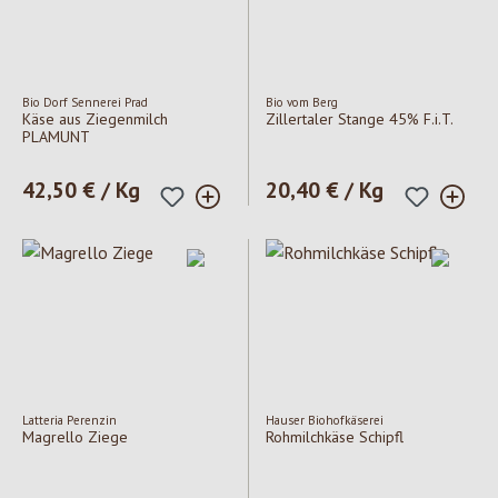
Bio Dorf Sennerei Prad
Bio vom Berg
Käse aus Ziegenmilch
Zillertaler Stange 45% F.i.T.
PLAMUNT
Regulärer Preis:
42,50 € / Kg
Regulärer Preis:
20,40 € / Kg
Latteria Perenzin
Hauser Biohofkäserei
Magrello Ziege
Rohmilchkäse Schipfl