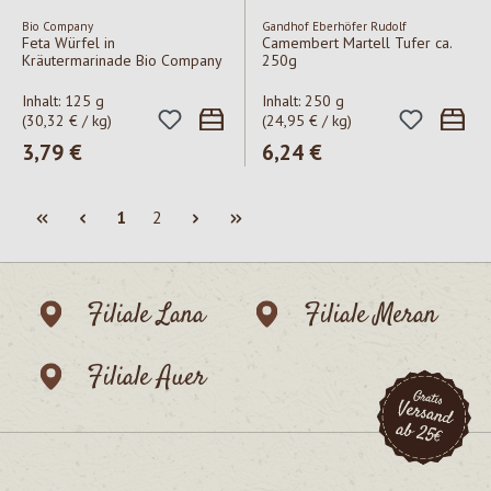
Bio Company
Gandhof Eberhöfer Rudolf
Feta Würfel in
Camembert Martell Tufer ca.
Kräutermarinade Bio Company
250g
Inhalt:
125 g
Inhalt:
250 g
(30,32 € / kg)
(24,95 € / kg)
Regulärer Preis:
3,79 €
Regulärer Preis:
6,24 €
Seite
Seite
1
2
Filiale Lana
Filiale Meran
Filiale Auer