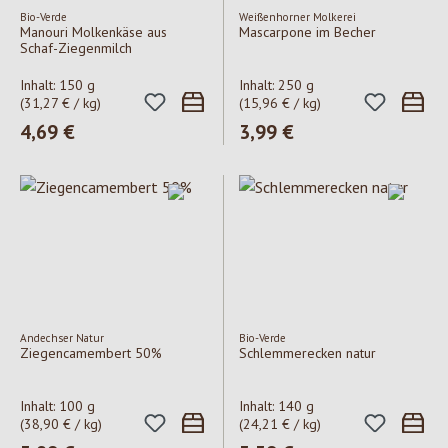
Bio-Verde
Weißenhorner Molkerei
Manouri Molkenkäse aus
Mascarpone im Becher
Schaf-Ziegenmilch
Inhalt:
150 g
Inhalt:
250 g
(31,27 € / kg)
(15,96 € / kg)
Regulärer Preis:
4,69 €
Regulärer Preis:
3,99 €
Andechser Natur
Bio-Verde
Ziegencamembert 50%
Schlemmerecken natur
Inhalt:
100 g
Inhalt:
140 g
(38,90 € / kg)
(24,21 € / kg)