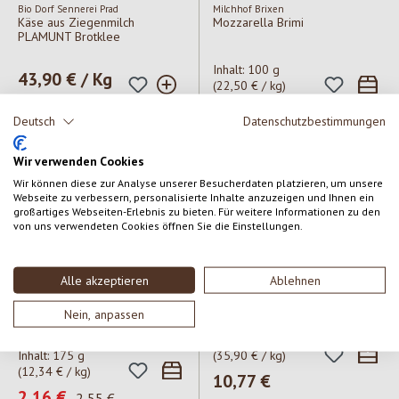
Bio Dorf Sennerei Prad
Milchhof Brixen
Käse aus Ziegenmilch
Mozzarella Brimi
PLAMUNT Brotklee
Inhalt:
100 g
Regulärer Preis:
43,90 € / Kg
(22,50 € / kg)
Regulärer Preis:
2,25 €
Deutsch
Datenschutzbestimmungen
Wir verwenden Cookies
Wir können diese zur Analyse unserer Besucherdaten platzieren, um unsere
Rabatt
-15
%
Webseite zu verbessern, personalisierte Inhalte anzuzeigen und Ihnen ein
großartiges Webseiten-Erlebnis zu bieten. Für weitere Informationen zu den
von uns verwendeten Cookies öffnen Sie die Einstellungen.
Alle akzeptieren
Ablehnen
Andechser Natur
Frischkäse natur
Parmesankäse - 24 Monate ca.
Nein, anpassen
300g
Inhalt:
300 g
Inhalt:
175 g
(35,90 € / kg)
(12,34 € / kg)
Regulärer Preis:
10,77 €
Verkaufspreis:
2,16 €
Regulärer Preis:
2,55 €