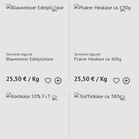
Sennerei Algund
Sennerei Algund
Blauweisser Edelpilzkäse
Psairer Heukäse ca. 600g
Regulärer Preis:
25,50 € / Kg
Regulärer Preis:
25,50 € / Kg