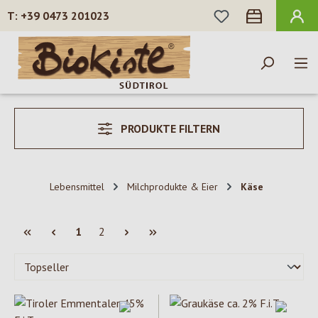
DU HAST 0 PROD
+39 0473 201023
Zum Hauptinhalt springen
PRODUKTE FILTERN
Lebensmittel
Milchprodukte & Eier
Käse
Seite
Seite
1
2