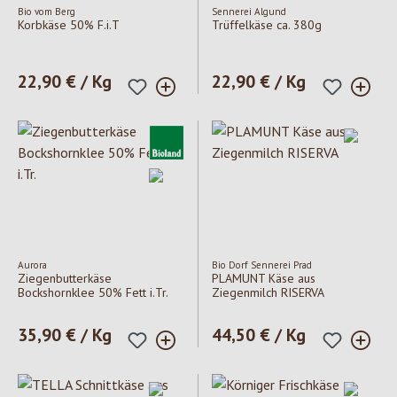
Bio vom Berg
Sennerei Algund
Korbkäse 50% F.i.T
Trüffelkäse ca. 380g
Regulärer Preis:
22,90 € / Kg
Regulärer Preis:
22,90 € / Kg
Aurora
Bio Dorf Sennerei Prad
Ziegenbutterkäse
PLAMUNT Käse aus
Bockshornklee 50% Fett i.Tr.
Ziegenmilch RISERVA
Regulärer Preis:
35,90 € / Kg
Regulärer Preis:
44,50 € / Kg