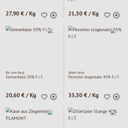
Regulärer Preis:
27,90 € / Kg
Regulärer Preis:
21,50 € / Kg
Bio vom Berg
Vallée Verte
Sennerkäse 50% F.i.T.
Pecorino stagionato 45% F.i.T.
Regulärer Preis:
20,60 € / Kg
Regulärer Preis:
33,50 € / Kg