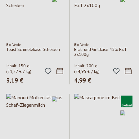
Bio-Verde
Bio-Verde
Toast Schmelzkäse Scheiben
Brat- und Grillkäse 45% F.i.T
2x100g
Inhalt:
150 g
Inhalt:
200 g
(21,27 € / kg)
(24,95 € / kg)
Regulärer Preis:
3,19 €
Regulärer Preis:
4,99 €