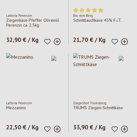
Latteria Perenzin
Bio vom Berg
Durchschnittliche Bewertung v
Ziegenkäse Pfeffer Olivenöl
Schnittlauchkäse 45% F.i.T.
Perenzin ca. 2,5kg
Regulärer Preis:
32,90 € / Kg
Regulärer Preis:
21,70 € / Kg
Latteria Perenzin
Ziegenhof Trumsberg
Mezzanino
TRUMS Ziegen-Schnittkäse
Regulärer Preis:
22,50 € / Kg
Regulärer Preis:
33,90 € / Kg