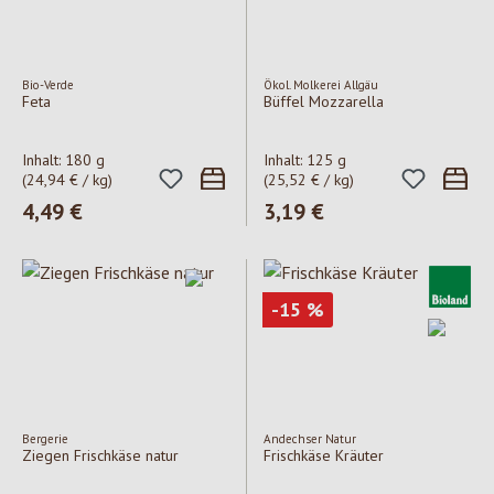
Bio-Verde
Ökol. Molkerei Allgäu
Feta
Büffel Mozzarella
Inhalt:
180 g
Inhalt:
125 g
(24,94 € / kg)
(25,52 € / kg)
Regulärer Preis:
4,49 €
Regulärer Preis:
3,19 €
Rabatt
-15
%
Bergerie
Andechser Natur
Ziegen Frischkäse natur
Frischkäse Kräuter