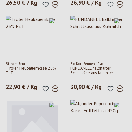
Regulärer Preis:
26,50 € / Kg
Regulärer Preis:
26,90 € / Kg
Bio vom Berg
Bio Dorf Sennerei Prad
Tiroler Heubauernkäse 25%
FUNDANELL halbharter
F.i.T
Schnittkäse aus Kuhmilch
Regulärer Preis:
22,90 € / Kg
Regulärer Preis:
30,90 € / Kg