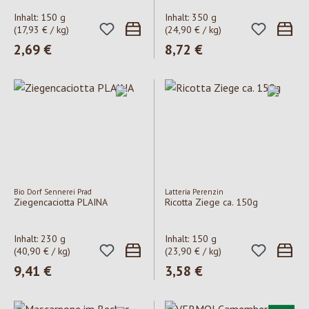
Inhalt:
150 g
Inhalt:
350 g
(17,93 € / kg)
(24,90 € / kg)
Regulärer Preis:
2,69 €
Regulärer Preis:
8,72 €
Bio Dorf Sennerei Prad
Latteria Perenzin
Ziegencaciotta PLAINA
Ricotta Ziege ca. 150g
Inhalt:
230 g
Inhalt:
150 g
(40,90 € / kg)
(23,90 € / kg)
Regulärer Preis:
9,41 €
Regulärer Preis:
3,58 €