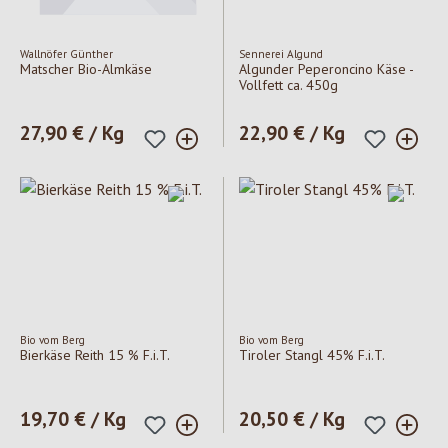
Wallnöfer Günther
Sennerei Algund
Matscher Bio-Almkäse
Algunder Peperoncino Käse -
Vollfett ca. 450g
Regulärer Preis:
27,90 € / Kg
Regulärer Preis:
22,90 € / Kg
Bio vom Berg
Bio vom Berg
Bierkäse Reith 15 % F.i.T.
Tiroler Stangl 45% F.i.T.
Regulärer Preis:
19,70 € / Kg
Regulärer Preis:
20,50 € / Kg