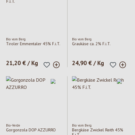
Bio vom Berg
Bio vom Berg
Tiroler Emmentaler 45% F.i.T.
Graukäse ca. 2% F.i.T.
Regulärer Preis:
21,20 € / Kg
Regulärer Preis:
24,90 € / Kg
Bio-Verde
Bio vom Berg
Gorgonzola DOP AZZURRO
Bergkäse Zwickel Reith 45%
F.i.T.