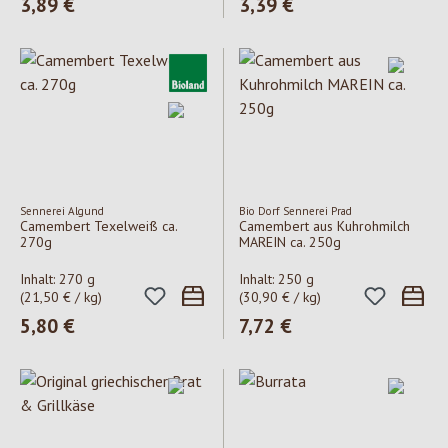
Regulärer Preis:
3,89 €
Regulärer Preis:
3,39 €
Sennerei Algund
Bio Dorf Sennerei Prad
Camembert Texelweiß ca.
Camembert aus Kuhrohmilch
270g
MAREIN ca. 250g
Inhalt:
270 g
Inhalt:
250 g
(21,50 € / kg)
(30,90 € / kg)
Regulärer Preis:
5,80 €
Regulärer Preis:
7,72 €