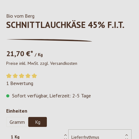
Bio vom Berg
SCHNITTLAUCHKÄSE 45% F.I.T.
21,70 €*
/ Kg
Preise inkl. MwSt. zzgl. Versandkosten
Durchschnittliche Bewertung von 5 von 5 Sternen
1 Bewertung
Sofort verfügbar, Lieferzeit: 2-5 Tage
auswählen
Einheiten
Gramm
Kg