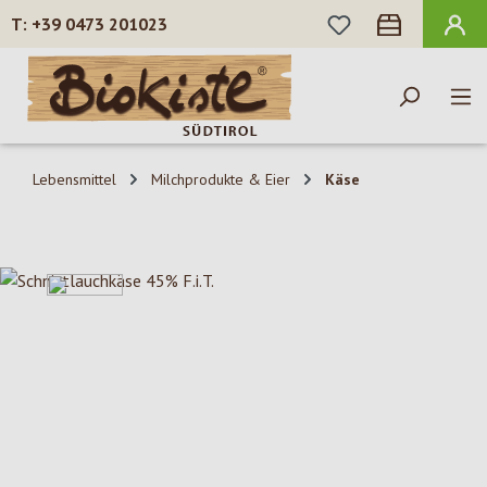
DU HAST 0 PROD
+39 0473 201023
Zum Hauptinhalt springen
Lebensmittel
Milchprodukte & Eier
Käse
Bildergalerie überspringen