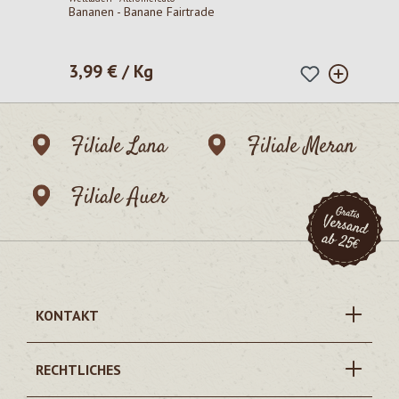
Bananen - Banane Fairtrade
3,99 € / Kg
Regulärer Preis:
Filiale Lana
Filiale Meran
Filiale Auer
KONTAKT
RECHTLICHES