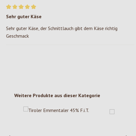
Bewertung mit 5 von 5 Sternen
Sehr guter Käse
Sehr guter Käse, der Schnittlauch gibt dem Käse richtig
Geschmack
Produktgalerie überspringen
Weitere Produkte aus dieser Kategorie