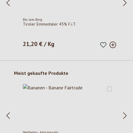
Bio vom Berg
Tiroler Emmentaler 45% F.i.T.
21,20 € / Kg
Regulärer Preis:
Produktgalerie überspringen
Meist gekaufte Produkte
Weltladen - Altromercato