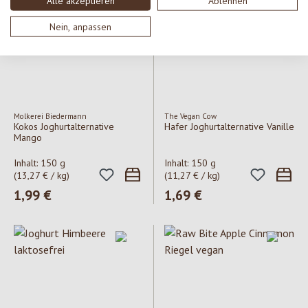
Alle akzeptieren
Ablehnen
Nein, anpassen
Molkerei Biedermann
The Vegan Cow
Kokos Joghurtalternative
Hafer Joghurtalternative Vanille
Mango
Inhalt:
150 g
Inhalt:
150 g
(13,27 € / kg)
(11,27 € / kg)
Regulärer Preis:
1,99 €
Regulärer Preis:
1,69 €