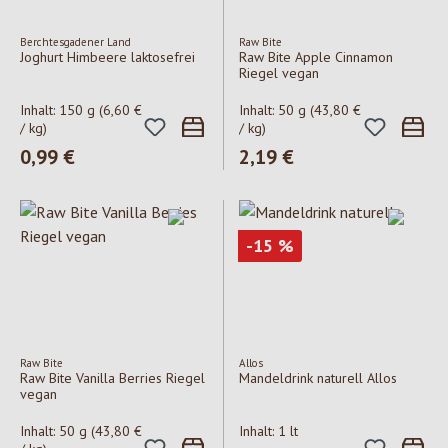
Berchtesgadener Land
Raw Bite
Joghurt Himbeere laktosefrei
Raw Bite Apple Cinnamon
Riegel vegan
Inhalt:
150 g
(6,60 €
Inhalt:
50 g
(43,80 €
/ kg)
/ kg)
Regulärer Preis:
0,99 €
Regulärer Preis:
2,19 €
Rabatt
-15
%
Raw Bite
Allos
Raw Bite Vanilla Berries Riegel
Mandeldrink naturell Allos
vegan
Inhalt:
50 g
(43,80 €
Inhalt:
1 lt