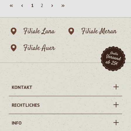
Seite
Seite
1
2
Filiale Lana
Filiale Meran
Filiale Auer
KONTAKT
RECHTLICHES
INFO