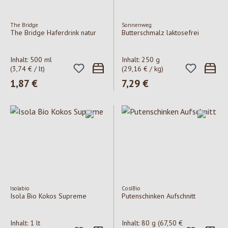
The Bridge
Sonnenweg
The Bridge Haferdrink natur
Butterschmalz laktosefrei
Inhalt:
500 ml
Inhalt:
250 g
(3,74 € / lt)
(29,16 € / kg)
Regulärer Preis:
1,87 €
Regulärer Preis:
7,29 €
Isolabio
CosìBio
Isola Bio Kokos Supreme
Putenschinken Aufschnitt
Inhalt:
1 lt
Inhalt:
80 g
(67,50 €