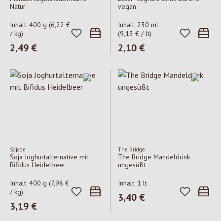
Natur
vegan
Inhalt:
400 g
(6,22 €
Inhalt:
230 ml
/ kg)
(9,13 € / lt)
Regulärer Preis:
2,49 €
Regulärer Preis:
2,10 €
Sojade
The Bridge
Soja Joghurtalternative mit
The Bridge Mandeldrink
Bifidus Heidelbeer
ungesüßt
Inhalt:
400 g
(7,98 €
Inhalt:
1 lt
/ kg)
Regulärer Preis:
3,40 €
Regulärer Preis:
3,19 €