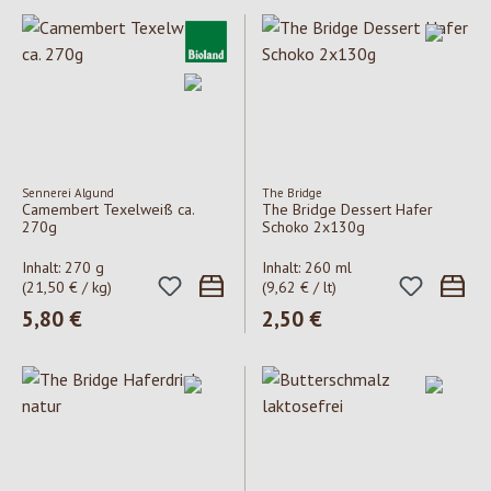
Sennerei Algund
The Bridge
Camembert Texelweiß ca.
The Bridge Dessert Hafer
270g
Schoko 2x130g
Inhalt:
270 g
Inhalt:
260 ml
(21,50 € / kg)
(9,62 € / lt)
Regulärer Preis:
5,80 €
Regulärer Preis:
2,50 €