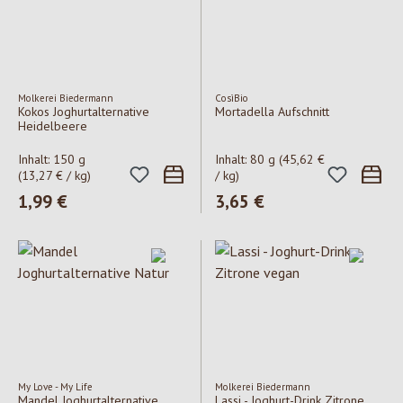
Molkerei Biedermann
CosìBio
Kokos Joghurtalternative
Mortadella Aufschnitt
Heidelbeere
Inhalt:
150 g
Inhalt:
80 g
(45,62 €
(13,27 € / kg)
/ kg)
Regulärer Preis:
1,99 €
Regulärer Preis:
3,65 €
My Love - My Life
Molkerei Biedermann
Mandel Joghurtalternative
Lassi - Joghurt-Drink Zitrone