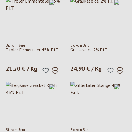
Bio vom Berg
Bio vom Berg
Tiroler Emmentaler 45% F.i.T.
Graukäse ca. 2% F.i.T.
Regulärer Preis:
21,20 € / Kg
Regulärer Preis:
24,90 € / Kg
Bio vom Berg
Bio vom Berg