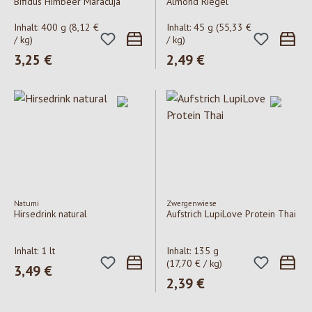
Bifidus Himbeer Maracuja
Almond Riegel
Inhalt:
400 g
(8,12 €
Inhalt:
45 g
(55,33 €
/ kg)
/ kg)
Regulärer Preis:
3,25 €
Regulärer Preis:
2,49 €
Natumi
Zwergenwiese
Hirsedrink natural
Aufstrich LupiLove Protein Thai
Inhalt:
1 lt
Inhalt:
135 g
(17,70 € / kg)
Regulärer Preis:
3,49 €
Regulärer Preis:
2,39 €