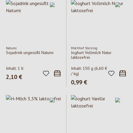
Natumi
Milchhof Sterzing
Sojadrink ungesüßt Natumi
Joghurt Vollmilch Natur
laktosefrei
Inhalt:
1 lt
Inhalt:
150 g
(6,60 €
/ kg)
Regulärer Preis:
2,10 €
Regulärer Preis:
0,99 €