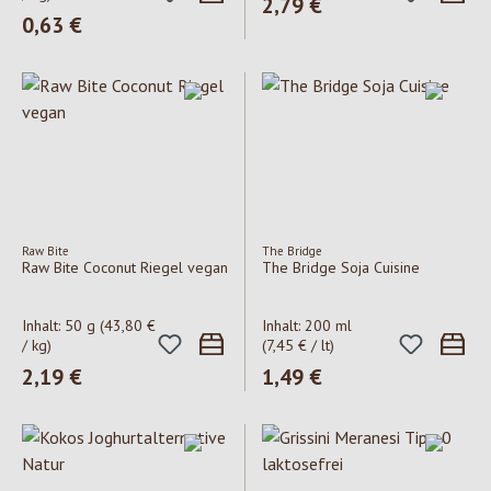
Regulärer Preis:
2,79 €
Regulärer Preis:
0,63 €
Raw Bite
The Bridge
Raw Bite Coconut Riegel vegan
The Bridge Soja Cuisine
Inhalt:
50 g
(43,80 €
Inhalt:
200 ml
/ kg)
(7,45 € / lt)
Regulärer Preis:
2,19 €
Regulärer Preis:
1,49 €