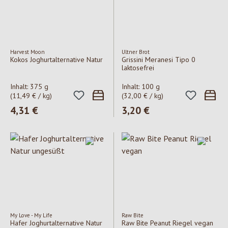
Harvest Moon
Ultner Brot
Kokos Joghurtalternative Natur
Grissini Meranesi Tipo 0
laktosefrei
Inhalt:
375 g
Inhalt:
100 g
(11,49 € / kg)
(32,00 € / kg)
Regulärer Preis:
4,31 €
Regulärer Preis:
3,20 €
My Love - My Life
Raw Bite
Hafer Joghurtalternative Natur
Raw Bite Peanut Riegel vegan