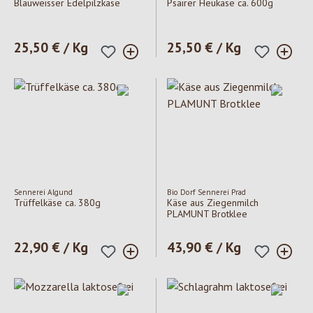
Blauweisser Edelpilzkäse
Psairer Heukäse ca. 600g
Regulärer Preis:
25,50 € / Kg
Regulärer Preis:
25,50 € / Kg
Sennerei Algund
Bio Dorf Sennerei Prad
Trüffelkäse ca. 380g
Käse aus Ziegenmilch
PLAMUNT Brotklee
Regulärer Preis:
22,90 € / Kg
Regulärer Preis:
43,90 € / Kg