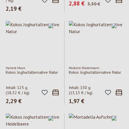
/ kg)
Verkaufspreis:
2,88 €
Regulärer Preis:
3,39 €
Regulärer Preis:
2,19 €
Harvest Moon
Molkerei Biedermann
Kokos Joghurtalternative Natur
Kokos Joghurtalternative Natur
Inhalt:
125 g
Inhalt:
150 g
(18,32 € / kg)
(13,13 € / kg)
Regulärer Preis:
2,29 €
Regulärer Preis:
1,97 €