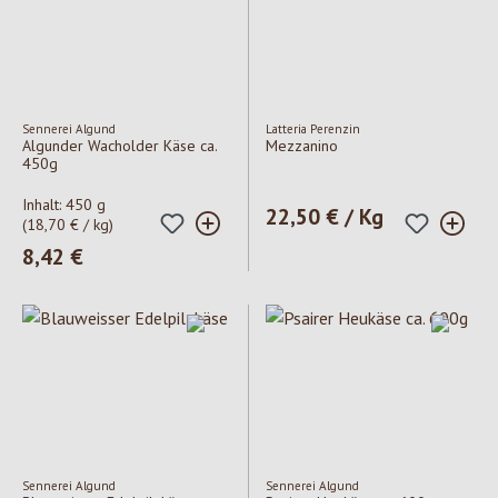
Sennerei Algund
Latteria Perenzin
Algunder Wacholder Käse ca.
Mezzanino
450g
Inhalt:
450 g
Regulärer Preis:
22,50 € / Kg
(18,70 € / kg)
Regulärer Preis:
8,42 €
Sennerei Algund
Sennerei Algund