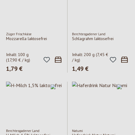
Züger Frischkäse
Berchtesgadener Land
Mozzarella laktosefrei
Schlagrahm laktosefrei
Inhalt:
100 g
Inhalt:
200 g
(7,45 €
(17,90 € / kg)
/ kg)
Regulärer Preis:
1,79 €
Regulärer Preis:
1,49 €
Berchtesgadener Land
Natumi