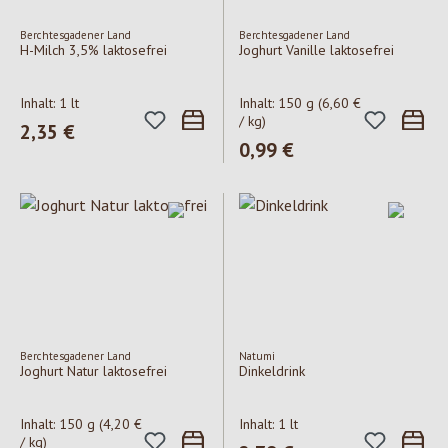
Berchtesgadener Land
Berchtesgadener Land
H-Milch 3,5% laktosefrei
Joghurt Vanille laktosefrei
Inhalt:
1 lt
Inhalt:
150 g
(6,60 €
/ kg)
Regulärer Preis:
2,35 €
Regulärer Preis:
0,99 €
Berchtesgadener Land
Natumi
Joghurt Natur laktosefrei
Dinkeldrink
Inhalt:
150 g
(4,20 €
Inhalt:
1 lt
/ kg)