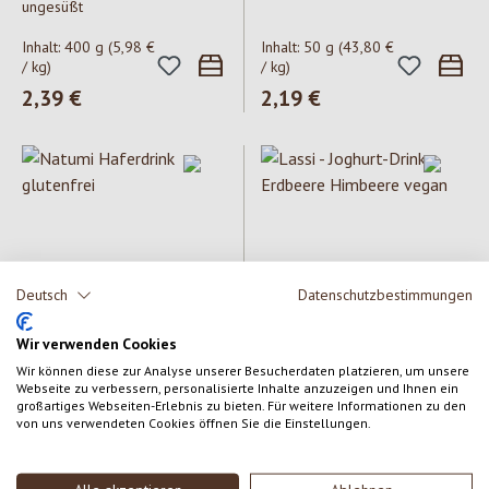
ungesüßt
Inhalt:
400 g
(5,98 €
Inhalt:
50 g
(43,80 €
/ kg)
/ kg)
Regulärer Preis:
2,39 €
Regulärer Preis:
2,19 €
Deutsch
Datenschutzbestimmungen
Natumi
Molkerei Biedermann
Natumi Haferdrink glutenfrei
Lassi - Joghurt-Drink Erdbeere
Wir verwenden Cookies
Himbeere vegan
Wir können diese zur Analyse unserer Besucherdaten platzieren, um unsere
Webseite zu verbessern, personalisierte Inhalte anzuzeigen und Ihnen ein
Inhalt:
1 lt
Inhalt:
230 g
(8,91 €
großartiges Webseiten-Erlebnis zu bieten. Für weitere Informationen zu den
/ kg)
von uns verwendeten Cookies öffnen Sie die Einstellungen.
Regulärer Preis:
2,60 €
Regulärer Preis:
2,05 €