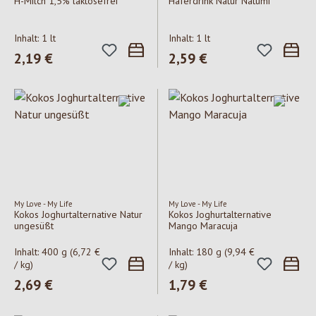
H-Milch 1,5% laktosefrei
Haferdrink Natur Natumi
Inhalt:
1 lt
Inhalt:
1 lt
Regulärer Preis:
2,19 €
Regulärer Preis:
2,59 €
My Love - My Life
My Love - My Life
Kokos Joghurtalternative Natur
Kokos Joghurtalternative
ungesüßt
Mango Maracuja
Inhalt:
400 g
(6,72 €
Inhalt:
180 g
(9,94 €
/ kg)
/ kg)
Regulärer Preis:
2,69 €
Regulärer Preis:
1,79 €