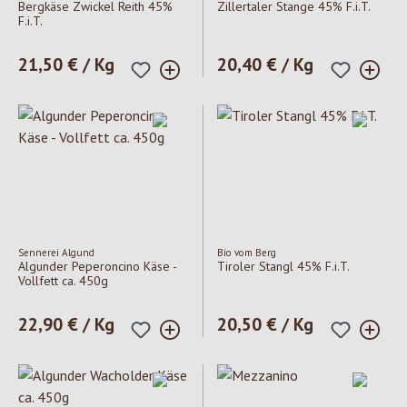
Bergkäse Zwickel Reith 45%
Zillertaler Stange 45% F.i.T.
F.i.T.
Regulärer Preis:
21,50 € / Kg
Regulärer Preis:
20,40 € / Kg
Sennerei Algund
Bio vom Berg
Algunder Peperoncino Käse -
Tiroler Stangl 45% F.i.T.
Vollfett ca. 450g
Regulärer Preis:
22,90 € / Kg
Regulärer Preis:
20,50 € / Kg