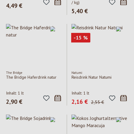
/ kg)
Regulärer Preis:
4,49 €
Regulärer Preis:
5,40 €
Rabatt
-15
%
The Bridge
Natumi
The Bridge Haferdrink natur
Reisdrink Natur Natumi
Inhalt:
1 lt
Inhalt:
1 lt
Regulärer Preis:
2,90 €
Verkaufspreis:
2,16 €
Regulärer Preis:
2,55 €