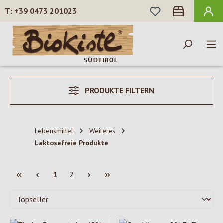
DU HAST 0 PROD
+39 0473 201023
Zum Hauptinhalt springen
PRODUKTE FILTERN
Lebensmittel
Weiteres
Laktosefreie Produkte
Seite
Seite
1
2