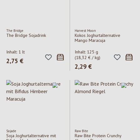
The Bridge
Harvest Moon
The Bridge Sojadrink
Kokos Joghurtalternative
Mango Maracuja
Inhalt:
1 lt
Inhalt:
125 g
(18,32 € / kg)
Regulärer Preis:
2,75 €
Regulärer Preis:
2,29 €
Sojade
Raw Bite
Soja Joghurtalternative mit
Raw Bite Protein Crunchy