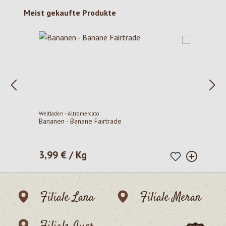
Produktgalerie überspringen
Meist gekaufte Produkte
Weltladen - Altromercato
Bananen - Banane Fairtrade
3,99 € / Kg
Regulärer Preis:
Filiale Lana
Filiale Meran