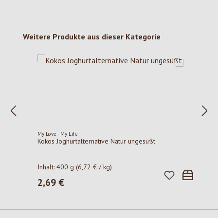
Produktgalerie überspringen
Weitere Produkte aus dieser Kategorie
My Love - My Life
Kokos Joghurtalternative Natur ungesüßt
Inhalt:
400 g
(6,72 € / kg)
2,69 €
Regulärer Preis: