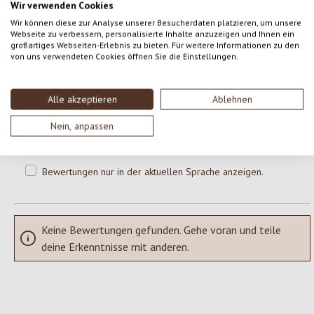
Wir verwenden Cookies
0 von 0 Bewertungen
Wir können diese zur Analyse unserer Besucherdaten platzieren, um unsere
Webseite zu verbessern, personalisierte Inhalte anzuzeigen und Ihnen ein
großartiges Webseiten-Erlebnis zu bieten. Für weitere Informationen zu den
von uns verwendeten Cookies öffnen Sie die Einstellungen.
Gib eine Bewertung ab!
Durchschnittliche Bewertung von 0 von 5 Sternen
Teile deine Erfahrungen mit dem Produkt mit anderen Kunden.
Alle akzeptieren
Ablehnen
Nein, anpassen
SCHREIBE EINE BEWERTUNG
Bewertungen nur in der aktuellen Sprache anzeigen.
Keine Bewertungen gefunden. Gehe voran und teile
deine Erkenntnisse mit anderen.