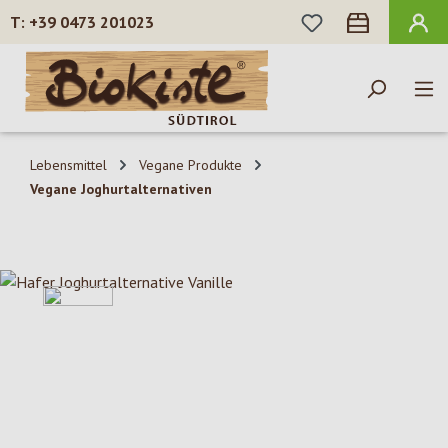
DU HAST 0 PROD
+39 0473 201023
Zum Hauptinhalt springen
Lebensmittel
Vegane Produkte
Vegane Joghurtalternativen
Bildergalerie überspringen