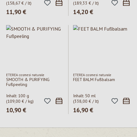
(158,67 € / lt)
(189,33 € / lt)
Regulärer Preis:
11,90 €
Regulärer Preis:
14,20 €
ETEREA cosmesi naturale
ETEREA cosmesi naturale
SMOOTH & PURIFYING
FEET BALM Fußbalsam
Fußpeeling
Inhalt:
100 g
Inhalt:
50 ml
(109,00 € / kg)
(338,00 € / lt)
Regulärer Preis:
10,90 €
Regulärer Preis:
16,90 €