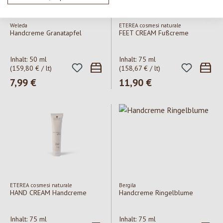
Weleda
ETEREA cosmesi naturale
Handcreme Granatapfel
FEET CREAM Fußcreme
Inhalt:
50 ml
Inhalt:
75 ml
(159,80 € / lt)
(158,67 € / lt)
Regulärer Preis:
7,99 €
Regulärer Preis:
11,90 €
ETEREA cosmesi naturale
Bergila
HAND CREAM Handcreme
Handcreme Ringelblume
Inhalt:
75 ml
Inhalt:
75 ml