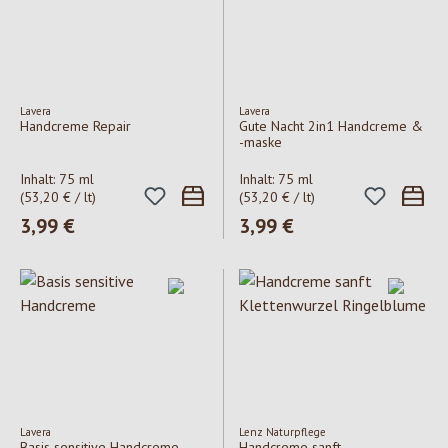
Lavera
Lavera
Handcreme Repair
Gute Nacht 2in1 Handcreme &
-maske
Inhalt:
75 ml
Inhalt:
75 ml
(53,20 € / lt)
(53,20 € / lt)
Regulärer Preis:
3,99 €
Regulärer Preis:
3,99 €
Lavera
Lenz Naturpflege
Basis sensitive Handcreme
Handcreme sanft