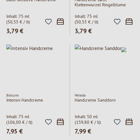
Klettenwurzel Ringelblume
Inhalt:
75 ml
Inhalt:
75 ml
(50,53 € / lt)
(50,53 € / lt)
Regulärer Preis:
3,79 €
Regulärer Preis:
3,79 €
Bioturm
Weleda
Intensiv Handcreme
Handcreme Sanddorn
Inhalt:
75 ml
Inhalt:
50 ml
(106,00 € / lt)
(159,80 € / lt)
Regulärer Preis:
7,95 €
Regulärer Preis:
7,99 €