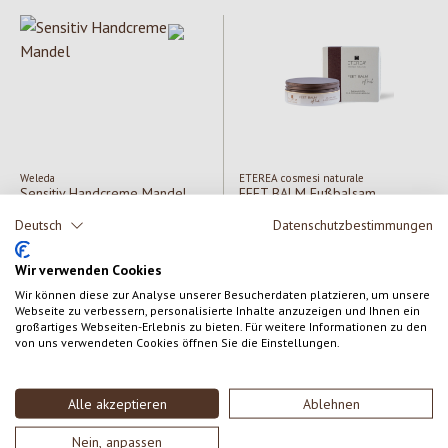
Weleda
ETEREA cosmesi naturale
Sensitiv Handcreme Mandel
FEET BALM Fußbalsam
Deutsch
Datenschutzbestimmungen
Inhalt:
50 ml
Inhalt:
60 ml
(159,80 € / lt)
(265,00 € / lt)
Wir verwenden Cookies
Regulärer Preis:
7,99 €
Regulärer Preis:
15,90 €
Wir können diese zur Analyse unserer Besucherdaten platzieren, um unsere
Webseite zu verbessern, personalisierte Inhalte anzuzeigen und Ihnen ein
großartiges Webseiten-Erlebnis zu bieten. Für weitere Informationen zu den
von uns verwendeten Cookies öffnen Sie die Einstellungen.
Alle akzeptieren
Ablehnen
Nein, anpassen