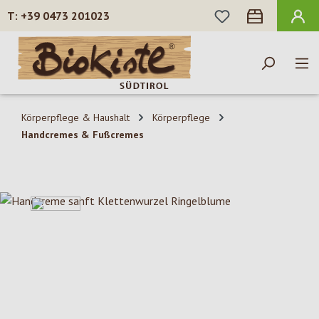
DU HAST 0 PROD
+39 0473 201023
Zum Hauptinhalt springen
Körperpflege & Haushalt
Körperpflege
Handcremes & Fußcremes
Bildergalerie überspringen