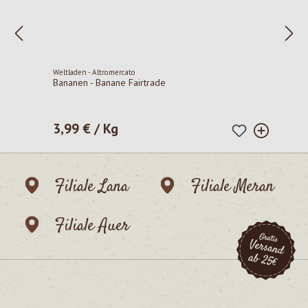
Weltladen - Altromercato
Bananen - Banane Fairtrade
3,99 € / Kg
Regulärer Preis:
Filiale Lana
Filiale Meran
Filiale Auer