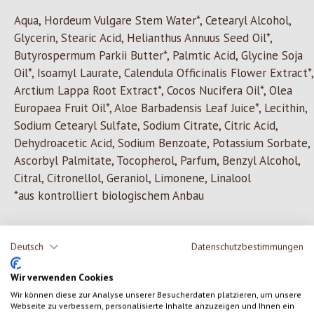
Aqua, Hordeum Vulgare Stem Water*, Cetearyl Alcohol,
Glycerin, Stearic Acid, Helianthus Annuus Seed Oil*,
Butyrospermum Parkii Butter*, Palmtic Acid, Glycine Soja
Oil*, Isoamyl Laurate, Calendula Officinalis Flower Extract*,
Arctium Lappa Root Extract*, Cocos Nucifera Oil*, Olea
Europaea Fruit Oil*, Aloe Barbadensis Leaf Juice*, Lecithin,
Sodium Cetearyl Sulfate, Sodium Citrate, Citric Acid,
Dehydroacetic Acid, Sodium Benzoate, Potassium Sorbate,
Ascorbyl Palmitate, Tocopherol, Parfum, Benzyl Alcohol,
Citral, Citronellol, Geraniol, Limonene, Linalool
*aus kontrolliert biologischem Anbau
Deutsch
Datenschutzbestimmungen
0 von 0 Bewertungen
Wir verwenden Cookies
Gib eine Bewertung ab!
Wir können diese zur Analyse unserer Besucherdaten platzieren, um unsere
Durchschnittliche Bewertung von 0 von 5 Sternen
Webseite zu verbessern, personalisierte Inhalte anzuzeigen und Ihnen ein