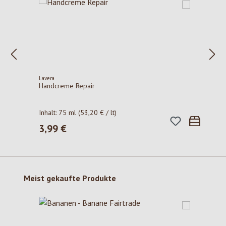
Lavera
Handcreme Repair
Inhalt:
75 ml
(53,20 € / lt)
3,99 €
Regulärer Preis:
Produktgalerie überspringen
Meist gekaufte Produkte