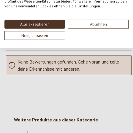
großartiges Webseiten-Erlebnis zu bieten. Für weitere Informationen zu den
Teile deine Erfahrungen mit dem Produkt mit anderen Kunden.
von uns verwendeten Cookies öffnen Sie die Einstellungen.
SCHREIBE EINE BEWERTUNG
Alle akzeptieren
Ablehnen
Nein, anpassen
Bewertungen nur in der aktuellen Sprache anzeigen.
Keine Bewertungen gefunden. Gehe voran und teile
deine Erkenntnisse mit anderen.
Produktgalerie überspringen
Weitere Produkte aus dieser Kategorie