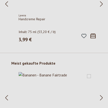
Lavera
Handcreme Repair
Inhalt:
75 ml
(53,20 € / lt)
3,99 €
Regulärer Preis:
Produktgalerie überspringen
Meist gekaufte Produkte