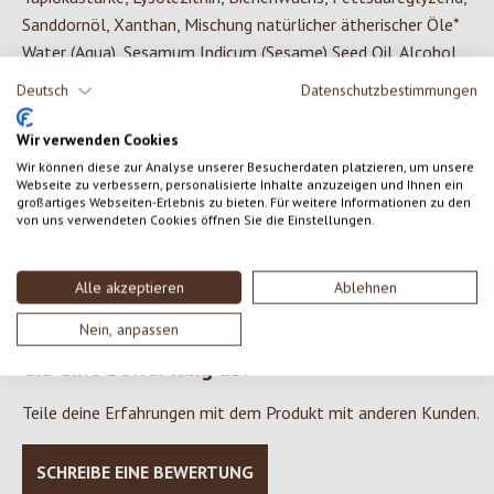
Sanddornöl, Xanthan, Mischung natürlicher ätherischer Öle*
Water (Aqua), Sesamum Indicum (Sesame) Seed Oil, Alcohol,
Hydrolyzed Beeswax, Tapioca Starch, Lysolecithin, Beeswax
Deutsch
Datenschutzbestimmungen
(Cera Alba), Glyceryl Stearate SE, Hippophae Rhamnoides Oil,
Xanthan Gum, Fragrance (Parfum) *, Limonene *, Linalool *,
Wir verwenden Cookies
Citronellol *, Benzyl Benzoate *, Benzyl Salicylate *, Geraniol *,
Wir können diese zur Analyse unserer Besucherdaten platzieren, um unsere
Webseite zu verbessern, personalisierte Inhalte anzuzeigen und Ihnen ein
Citral *, Farnesol * *from natural essential oils
großartiges Webseiten-Erlebnis zu bieten. Für weitere Informationen zu den
von uns verwendeten Cookies öffnen Sie die Einstellungen.
Alle akzeptieren
Ablehnen
0 von 0 Bewertungen
Nein, anpassen
Gib eine Bewertung ab!
Durchschnittliche Bewertung von 0 von 5 Sternen
Teile deine Erfahrungen mit dem Produkt mit anderen Kunden.
SCHREIBE EINE BEWERTUNG