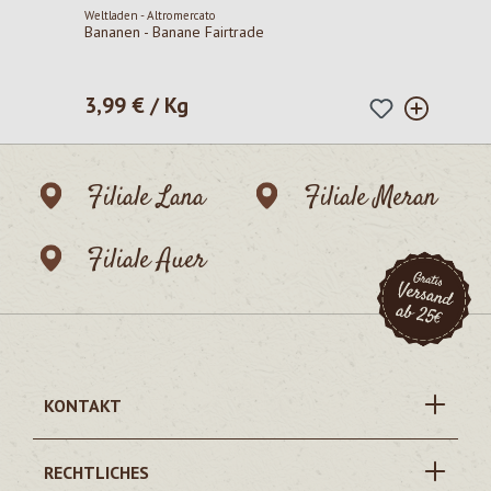
Weltladen - Altromercato
Bananen - Banane Fairtrade
3,99 € / Kg
Regulärer Preis:
Filiale Lana
Filiale Meran
Filiale Auer
KONTAKT
RECHTLICHES