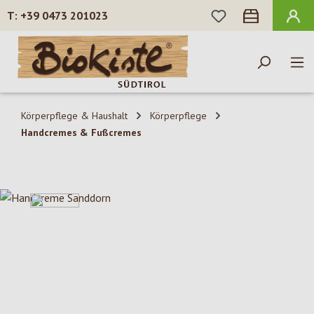
DU HAST 0 PROD
+39 0473 201023
Zum Hauptinhalt springen
Körperpflege & Haushalt
Körperpflege
Handcremes & Fußcremes
Bildergalerie überspringen