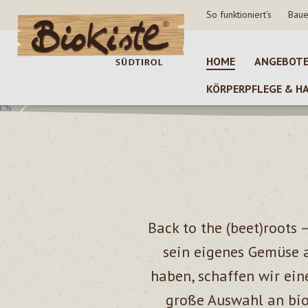
So funktioniert's
Baue
 Hauptinhalt springen
Zur Suche springen
Zur Hauptnavigation springen
HOME
ANGEBOT
KÖRPERPFLEGE & H
Back to the (beet)roots 
sein eigenes Gemüse a
haben, schaffen wir ein
große Auswahl an bio