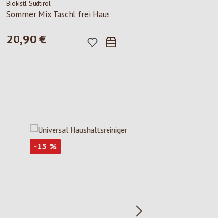
Biokistl Südtirol
Geschenkkist
Sommer Mix Taschl frei Haus
47,50 €
Regulärer Pre
20,90 €
Regulärer Preis:
Rabatt
-15
%