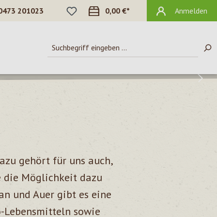
DU HAST 0 PRODUKTE AUF DEM MERKZ
0473 201023
0,00 €*
Anmelden
O
nsmittel für
usste Genießer
TL
Dazu gehört für uns auch,
e die Möglichkeit dazu
an und Auer gibt es eine
o-Lebensmitteln sowie