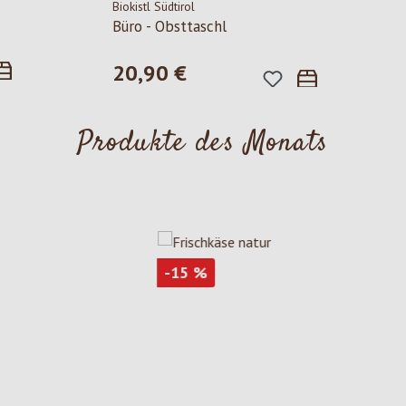
Biokistl Südtirol
Büro - Obsttaschl
20,90 €
Regulärer Preis:
Produkte des Monats
Rabatt
-15
%