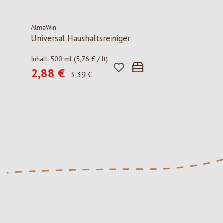
AlmaWin
Tomaten Ochs
Universal Haushaltsreiniger
Pomodori cuo
3,99 € / 
Regulärer Pre
Inhalt:
500 ml
(5,76 € / lt)
2,88 €
Verkaufspreis:
Regulärer Preis:
3,39 €