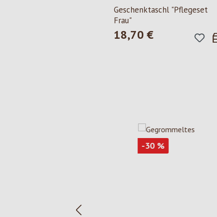
Geschenktaschl "Pflegeset
Frau"
18,70 €
Regulärer Preis:
Produktgalerie überspringen
Rabatt
-30
%