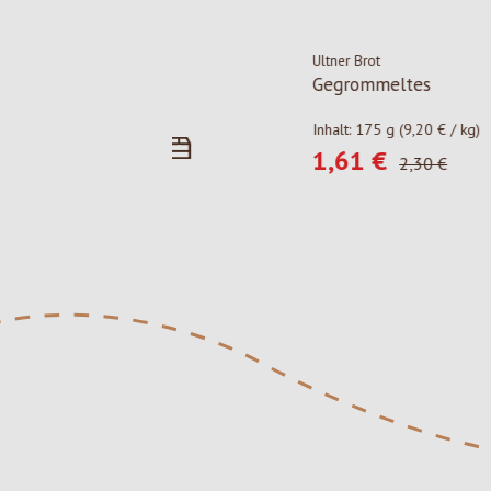
Ultner Brot
ur
Gegrommeltes
10 € / kg)
Inhalt:
175 g
(9,20 € / kg)
1,61 €
:
Verkaufspreis:
lärer Preis:
Regulärer Preis:
5 €
2,30 €