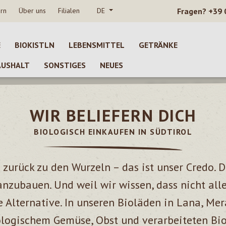
rn
Über uns
Filialen
DE
Fragen?
+39 
E
BIOKISTLN
LEBENSMITTEL
GETRÄNKE
AUSHALT
SONSTIGES
NEUES
100% BI
WIR BELIEFERN DICH
Biologische Lebe
gesundheitsbew
BIOLOGISCH EINKAUFEN IN SÜDTIROL
MEHR ÜBER BIOKIS
– zurück zu den Wurzeln – das ist unser Credo. 
nzubauen. Und weil wir wissen, dass nicht all
e Alternative. In unseren Bioläden in Lana, Mer
logischem Gemüse, Obst und verarbeiteten Bi