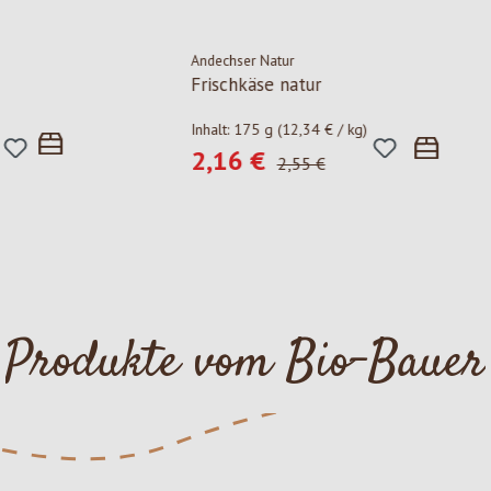
Andechser Natur
Frischkäse natur
Inhalt:
175 g
(12,34 € / kg)
2,16 €
Verkaufspreis:
Regulärer Preis:
2,55 €
Produkte vom Bio-Bauer