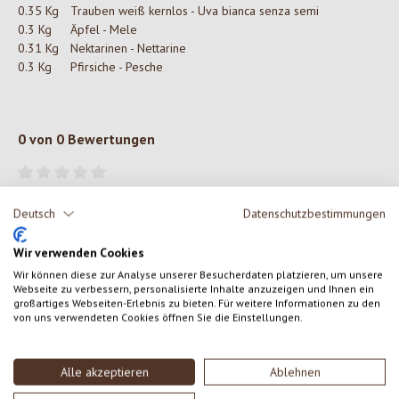
0.35 Kg
Trauben weiß kernlos - Uva bianca senza semi
0.3 Kg
Äpfel - Mele
0.31 Kg
Nektarinen - Nettarine
0.3 Kg
Pfirsiche - Pesche
0 von 0 Bewertungen
Gib eine Bewertung ab!
Durchschnittliche Bewertung von 0 von 5 Sternen
Deutsch
Datenschutzbestimmungen
Teile deine Erfahrungen mit dem Produkt mit anderen Kunden.
Wir verwenden Cookies
Wir können diese zur Analyse unserer Besucherdaten platzieren, um unsere
SCHREIBE EINE BEWERTUNG
Webseite zu verbessern, personalisierte Inhalte anzuzeigen und Ihnen ein
großartiges Webseiten-Erlebnis zu bieten. Für weitere Informationen zu den
von uns verwendeten Cookies öffnen Sie die Einstellungen.
Bewertungen nur in der aktuellen Sprache anzeigen.
Alle akzeptieren
Ablehnen