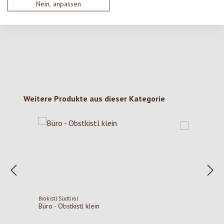
Keine Bewertungen gefunden. Gehe voran und teile
Nein, anpassen
deine Erkenntnisse mit anderen.
Produktgalerie überspringen
Weitere Produkte aus dieser Kategorie
Biokistl Südtirol
Büro - Obstkistl klein