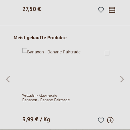
27,50 €
Regulärer Preis:
Produktgalerie überspringen
Meist gekaufte Produkte
Weltladen - Altromercato
Bananen - Banane Fairtrade
3,99 € / Kg
Regulärer Preis: