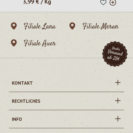
3,99 € / Kg
Regulärer Preis:
Filiale Lana
Filiale Meran
Filiale Auer
KONTAKT
RECHTLICHES
INFO