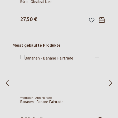
Büro - Obstkistl klein
27,50 €
Regulärer Preis:
Produktgalerie überspringen
Meist gekaufte Produkte
Weltladen - Altromercato
Bananen - Banane Fairtrade