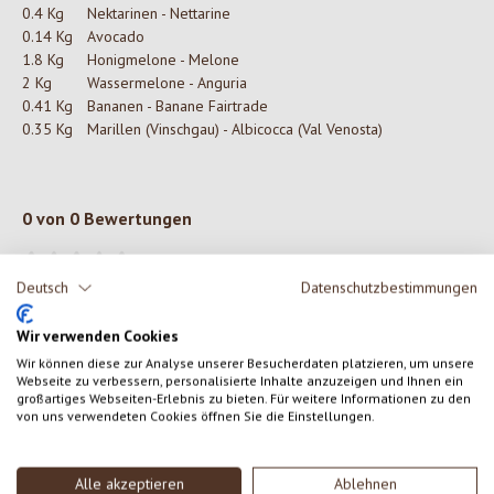
0.4 Kg
Nektarinen - Nettarine
0.14 Kg
Avocado
1.8 Kg
Honigmelone - Melone
2 Kg
Wassermelone - Anguria
0.41 Kg
Bananen - Banane Fairtrade
0.35 Kg
Marillen (Vinschgau) - Albicocca (Val Venosta)
0 von 0 Bewertungen
Gib eine Bewertung ab!
Durchschnittliche Bewertung von 0 von 5 Sternen
Deutsch
Datenschutzbestimmungen
Teile deine Erfahrungen mit dem Produkt mit anderen Kunden.
Wir verwenden Cookies
Wir können diese zur Analyse unserer Besucherdaten platzieren, um unsere
Webseite zu verbessern, personalisierte Inhalte anzuzeigen und Ihnen ein
SCHREIBE EINE BEWERTUNG
großartiges Webseiten-Erlebnis zu bieten. Für weitere Informationen zu den
von uns verwendeten Cookies öffnen Sie die Einstellungen.
Bewertungen nur in der aktuellen Sprache anzeigen.
Alle akzeptieren
Ablehnen