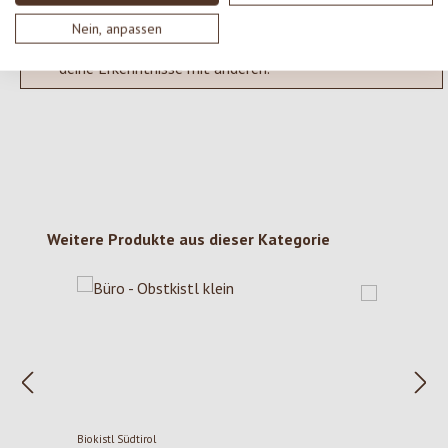
Nein, anpassen
Keine Bewertungen gefunden. Gehe voran und teile
deine Erkenntnisse mit anderen.
Produktgalerie überspringen
Weitere Produkte aus dieser Kategorie
Biokistl Südtirol