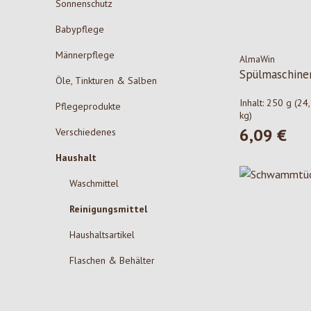
Sonnenschutz
Babypflege
Männerpflege
AlmaWin
Spülmaschine
Öle, Tinkturen & Salben
Inhalt:
250 g
(24,
Pflegeprodukte
kg)
6,09 €
Verschiedenes
Regulärer Pre
Haushalt
Waschmittel
Reinigungsmittel
Haushaltsartikel
Flaschen & Behälter