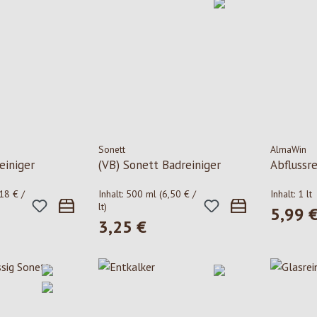
Sonett
AlmaWin
einiger
(VB) Sonett Badreiniger
Abflussre
,18 € /
Inhalt:
500 ml
(6,50 € /
Inhalt:
1 lt
lt)
5,99 
Regulärer
3,25 €
is:
Regulärer Preis: