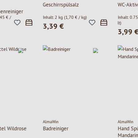
Geschirrspülsalz
WC-Aktiv
enreiniger
45 € /
Inhalt:
2 kg
(1,70 € / kg)
Inhalt:
0.75
lt)
3,39 €
Regulärer Preis:
3,99 
is:
Regulärer
AlmaWin
AlmaWin
el Wildrose
Badreiniger
Hand Spü
Mandari