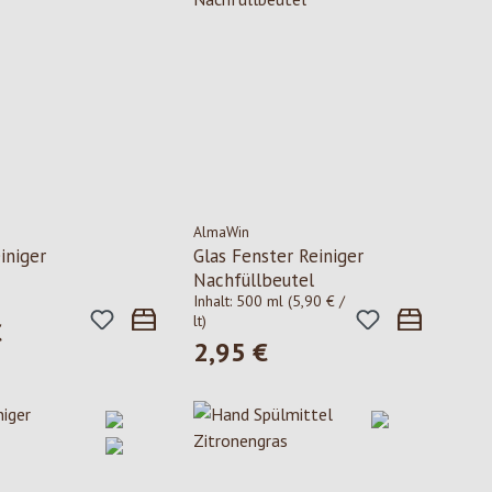
AlmaWin
iniger
Glas Fenster Reiniger
Nachfüllbeutel
Inhalt:
500 ml
(5,90 € /
lt)
€
 Preis:
2,95 €
Regulärer Preis: