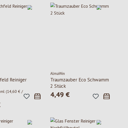
AlmaWin
feld Reiniger
Traumzauber Eco Schwamm
2 Stück
 ml
(14,60 € /
4,49 €
Regulärer Preis:
€
 Preis: