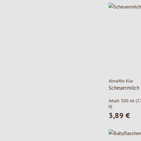
AlmaWin Klar
Scheuermilch
Inhalt:
500 ml
(7,
lt)
3,89 €
Regulärer Pre