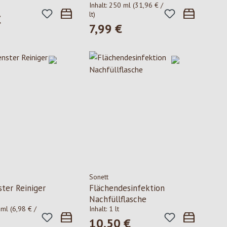
Inhalt:
250 ml
(31,96 € /
lt)
€
 Preis:
7,99 €
Regulärer Preis:
Sonett
ster Reiniger
Flächendesinfektion
Nachfüllflasche
 ml
(6,98 € /
Inhalt:
1 lt
10,50 €
Regulärer Preis: