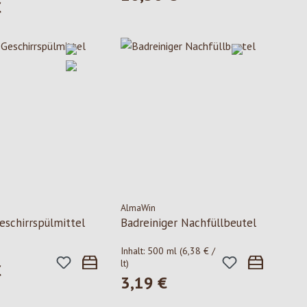
€
 Preis:
AlmaWin
eschirrspülmittel
Badreiniger Nachfüllbeutel
Inhalt:
500 ml
(6,38 € /
lt)
€
 Preis:
3,19 €
Regulärer Preis: