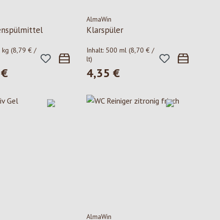
AlmaWin
nspülmittel
Klarspüler
5 kg
(8,79 € /
Inhalt:
500 ml
(8,70 € /
lt)
 €
4,35 €
 Preis:
Regulärer Preis:
AlmaWin