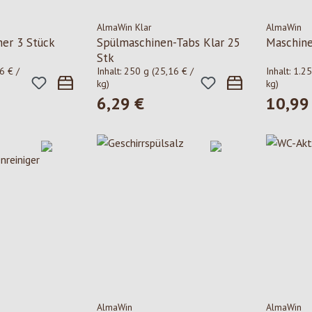
AlmaWin Klar
AlmaWin
er 3 Stück
Spülmaschinen-Tabs Klar 25
Maschine
Stk
6 € /
Inhalt:
250 g
(25,16 € /
Inhalt:
1.2
kg)
kg)
6,29 €
10,99
is:
Regulärer Preis:
Regulärer
AlmaWin
AlmaWin