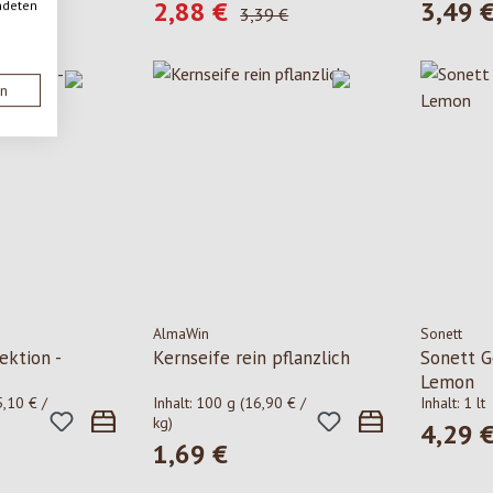
2,88 €
3,49 
ndeten
is:
Verkaufspreis:
Regulärer
Regulärer Preis:
3,39 €
en
AlmaWin
Sonett
ektion -
Kernseife rein pflanzlich
Sonett G
Lemon
5,10 € /
Inhalt:
100 g
(16,90 € /
Inhalt:
1 lt
kg)
4,29 
Regulärer
1,69 €
is:
Regulärer Preis: