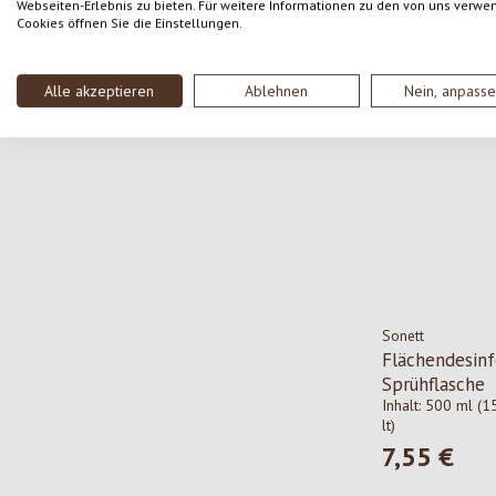
2,85 €
Webseiten-Erlebnis zu bieten. Für weitere Informationen zu den von uns verwe
Regulärer Pre
Cookies öffnen Sie die Einstellungen.
Alle akzeptieren
Ablehnen
Nein, anpass
Sonett
Flächendesinf
Sprühflasche
Inhalt:
500 ml
(1
lt)
7,55 €
Regulärer Pre