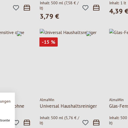
Inhalt:
500 ml
(7,58 € /
Inhalt:
1 lt
lt)
4,39 
is:
Regulärer
3,79 €
Regulärer Preis:
Rabatt
-15
%
AlmaWin
AlmaWin
mungen
nsitive ohne
Universal Haushaltsreiniger
Glas-Fen
,70 € /
Inhalt:
500 ml
(5,76 € /
Inhalt:
500
ebseite
lt)
lt)