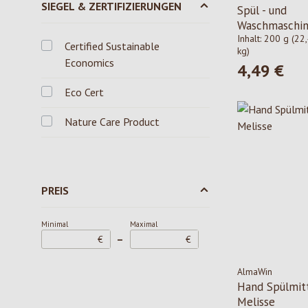
SIEGEL & ZERTIFIZIERUNGEN
Spül - und
Waschmaschin
Inhalt:
200 g
(22,
Certified Sustainable
kg)
Economics
4,49 €
Regulärer Pre
Eco Cert
Nature Care Product
PREIS
Minimal
Maximal
–
€
€
AlmaWin
Hand Spülmitt
Melisse