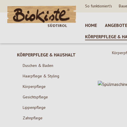
So funktioniert's
Baue
 Hauptinhalt springen
Zur Suche springen
Zur Hauptnavigation springen
HOME
ANGEBOT
KÖRPERPFLEGE & H
Körperpf
KÖRPERPFLEGE & HAUSHALT
Duschen & Baden
Haarpflege & Styling
Körperpflege
Gesichtspflege
Lippenpflege
Zahnpflege