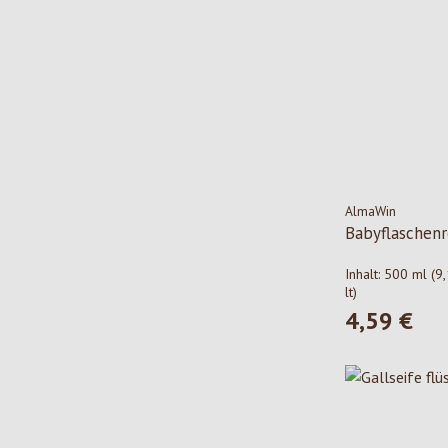
AlmaWin
Babyflaschenr
Inhalt:
500 ml
(9
lt)
4,59 €
Regulärer Pre