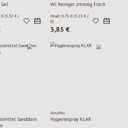
 Gel
WC Reiniger zitronig frisch
 lt
(5,32 € /
Inhalt:
0.75 lt
(5,13 € /
lt)
€
3,85 €
 Preis:
Regulärer Preis:
AlmaWin
lmittel Sanddorn
Hygienespray KLAR
ne