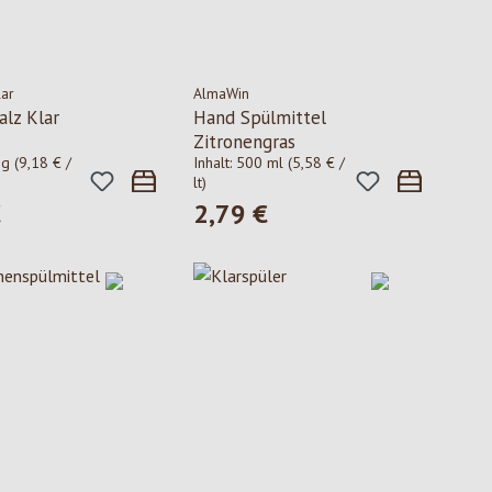
ar
AlmaWin
alz Klar
Hand Spülmittel
Zitronengras
 g
(9,18 € /
Inhalt:
500 ml
(5,58 € /
lt)
€
2,79 €
 Preis:
Regulärer Preis: