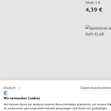
Inhalt:
1 lt
4,39 €
Regulärer Pre
AlmaWin Klar
Deutsch
Datenschutzbestim
Spülmittel se
Duft KLAR
Wir verwenden Cookies
Inhalt:
500 ml
(5
Wir können diese zur Analyse unserer Besucherdaten platzieren, um unsere W
lt)
zu verbessern, personalisierte Inhalte anzuzeigen und Ihnen ein großartiges