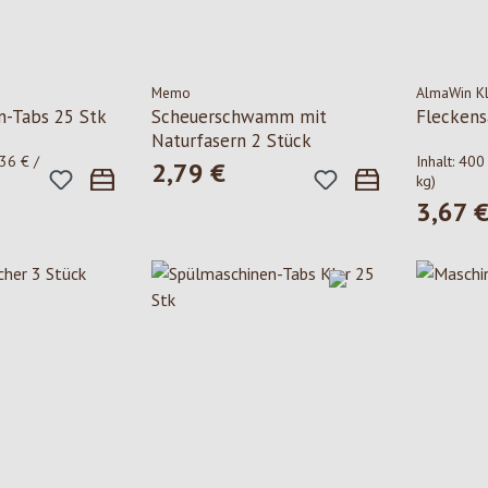
Memo
AlmaWin Kl
n-Tabs 25 Stk
Scheuerschwamm mit
Fleckens
Naturfasern 2 Stück
36 € /
Inhalt:
400
2,79 €
Regulärer Preis:
kg)
3,67 
is:
Regulärer