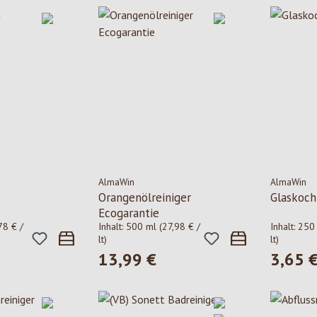
AlmaWin
AlmaWin
Orangenölreiniger
Glaskoch
Ecogarantie
78 € /
Inhalt:
500 ml
(27,98 € /
Inhalt:
250
lt)
lt)
13,99 €
3,65 
is:
Regulärer Preis:
Regulärer