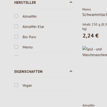
HERSTELLER
Memo
Schwammtüch
AlmaWin
Inhalt:
250 g
(8,9
AlmaWin Klar
kg)
2,24 €
Regulärer Pre
Bio Puro
Memo
Sonett
EIGENSCHAFTEN
Vegan
AlmaWin