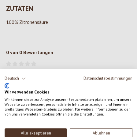
ZUTATEN
100% Zitronensäure
0 von 0 Bewertungen
Gib eine Bewertung ab!
Durchschnittliche Bewertung von 0 von 5 Sternen
Deutsch
Datenschutzbestimmungen
Teile deine Erfahrungen mit dem Produkt mit anderen Kunden.
Wir verwenden Cookies
Wir können diese zur Analyse unserer Besucherdaten platzieren, um unsere
SCHREIBE EINE BEWERTUNG
Webseite zu verbessern, personalisierte Inhalte anzuzeigen und Ihnen ein
großartiges Webseiten-Erlebnis zu bieten. Für weitere Informationen zu den
von uns verwendeten Cookies öffnen Sie die Einstellungen.
Bewertungen nur in der aktuellen Sprache anzeigen.
Alle akzeptieren
Ablehnen