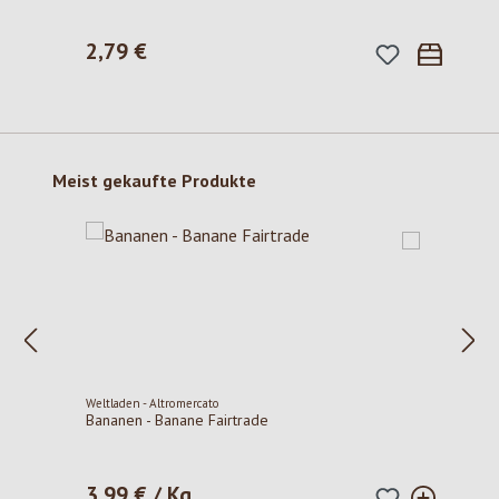
2,79 €
Regulärer Preis:
Produktgalerie überspringen
Meist gekaufte Produkte
Weltladen - Altromercato
Bananen - Banane Fairtrade
3,99 € / Kg
Regulärer Preis: