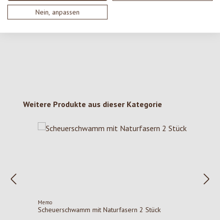
Keine Bewertungen gefunden. Gehe voran und teile
Nein, anpassen
deine Erkenntnisse mit anderen.
Produktgalerie überspringen
Weitere Produkte aus dieser Kategorie
Memo
Scheuerschwamm mit Naturfasern 2 Stück