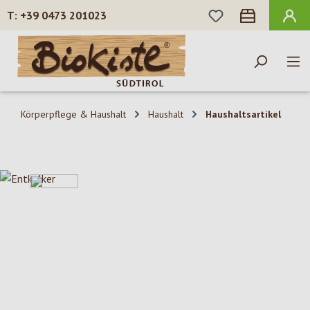
DU HAST 0 PROD
+39 0473 201023
Zum Hauptinhalt springen
Körperpflege & Haushalt
Haushalt
Haushaltsartikel
Bildergalerie überspringen