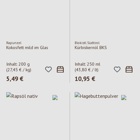
Rapunzel
Biokistl Südtirol
Kokosfett mild im Glas
Kürbiskernöl BKS
Inhalt:
200 g
Inhalt:
250 ml
(27,45 € / kg)
(43,80 € / lt)
Regulärer Preis:
5,49 €
Regulärer Preis:
10,95 €