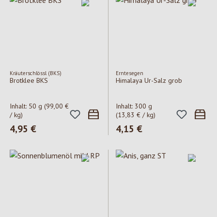
Kräuterschlössl (BKS)
Erntesegen
Brotklee BKS
Himalaya Ur-Salz grob
Inhalt:
50 g
(99,00 €
Inhalt:
300 g
/ kg)
(13,83 € / kg)
Regulärer Preis:
4,95 €
Regulärer Preis:
4,15 €