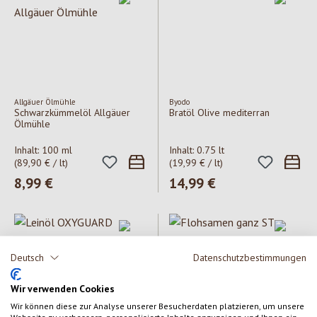
Allgäuer Ölmühle
Byodo
Schwarzkümmelöl Allgäuer
Bratöl Olive mediterran
Ölmühle
Inhalt:
100 ml
Inhalt:
0.75 lt
(89,90 € / lt)
(19,99 € / lt)
Regulärer Preis:
8,99 €
Regulärer Preis:
14,99 €
Deutsch
Datenschutzbestimmungen
Wir verwenden Cookies
Wir können diese zur Analyse unserer Besucherdaten platzieren, um unsere