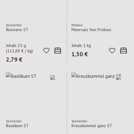
Sonnentor
Probios
Rosmarin ST
Meersalz fein Probios
Inhalt:
25 g
Inhalt:
1 kg
(111,60 € / kg)
Regulärer Preis:
1,50 €
Regulärer Preis:
2,79 €
Sonnentor
Sonnentor
Basilikum ST
Kreuzkümmel ganz ST