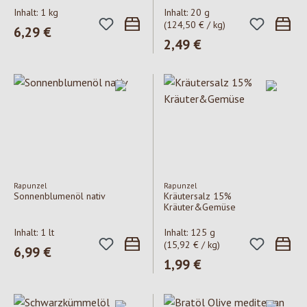
Inhalt:
1 kg
Inhalt:
20 g
(124,50 € / kg)
Regulärer Preis:
6,29 €
Regulärer Preis:
2,49 €
Rapunzel
Rapunzel
Sonnenblumenöl nativ
Kräutersalz 15%
Kräuter&Gemüse
Inhalt:
1 lt
Inhalt:
125 g
(15,92 € / kg)
Regulärer Preis:
6,99 €
Regulärer Preis:
1,99 €