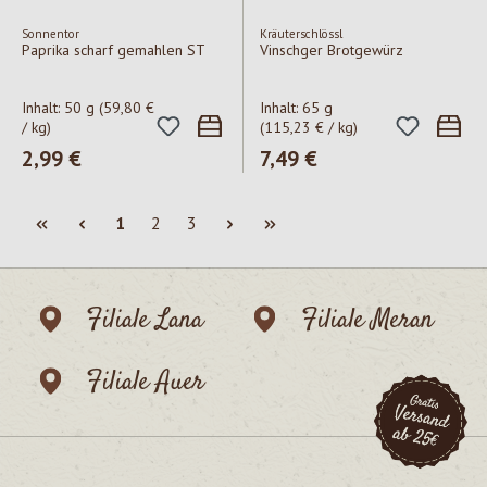
Sonnentor
Kräuterschlössl
Paprika scharf gemahlen ST
Vinschger Brotgewürz
Inhalt:
50 g
(59,80 €
Inhalt:
65 g
/ kg)
(115,23 € / kg)
Regulärer Preis:
2,99 €
Regulärer Preis:
7,49 €
Seite
Seite
Seite
1
2
3
Filiale Lana
Filiale Meran
Filiale Auer