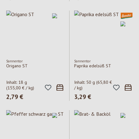
Sonnentor
Sonnentor
Origano ST
Paprika edelsüß ST
Inhalt:
18 g
Inhalt:
50 g
(65,80 €
(155,00 € / kg)
/ kg)
Regulärer Preis:
2,79 €
Regulärer Preis:
3,29 €