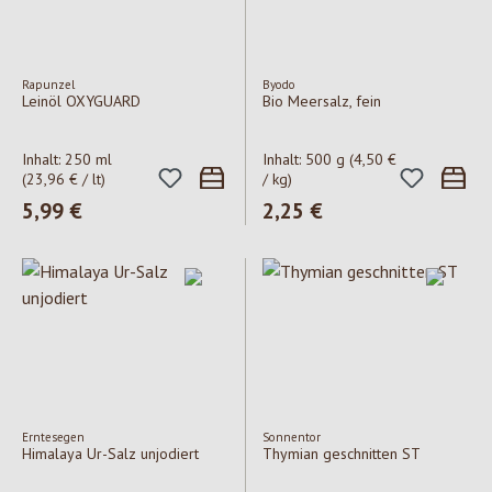
Rapunzel
Byodo
Leinöl OXYGUARD
Bio Meersalz, fein
Inhalt:
250 ml
Inhalt:
500 g
(4,50 €
(23,96 € / lt)
/ kg)
Regulärer Preis:
5,99 €
Regulärer Preis:
2,25 €
Erntesegen
Sonnentor
Himalaya Ur-Salz unjodiert
Thymian geschnitten ST