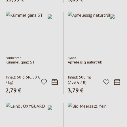
Sonnentor
Byodo
Kümmel ganz ST
Apfelessig naturtrüb
Inhalt:
60 g
(46,50 €
Inhalt:
500 ml
/ kg)
(7,58 € / lt)
Regulärer Preis:
2,79 €
Regulärer Preis:
3,79 €