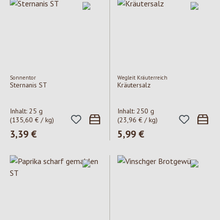
Sonnentor
Wegleit Kräuterreich
Sternanis ST
Kräutersalz
Inhalt:
25 g
Inhalt:
250 g
(135,60 € / kg)
(23,96 € / kg)
Regulärer Preis:
3,39 €
Regulärer Preis:
5,99 €