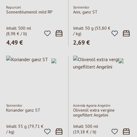
Rapunzel
Sonnentor
Sonnenblumenöl mild RP
Anis, ganz ST
Inhalt:
500 ml
Inhalt:
50 g
(53,80 €
(8,98 € / lt)
/ kg)
Regulärer Preis:
4,49 €
Regulärer Preis:
2,69 €
Sonnentor
Azienda Agraria Angelini
Koriander ganz ST
Olivenöl extra vergine
ungefiltert Angelini
Inhalt:
35 g
(79,71 €
Inhalt:
500 ml
/ kg)
(19,18 € / lt)