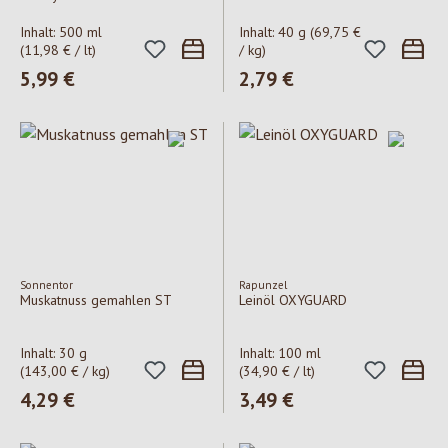
Inhalt:
500 ml
Inhalt:
40 g
(69,75 €
(11,98 € / lt)
/ kg)
Regulärer Preis:
5,99 €
Regulärer Preis:
2,79 €
Sonnentor
Rapunzel
Muskatnuss gemahlen ST
Leinöl OXYGUARD
Inhalt:
30 g
Inhalt:
100 ml
(143,00 € / kg)
(34,90 € / lt)
Regulärer Preis:
4,29 €
Regulärer Preis:
3,49 €