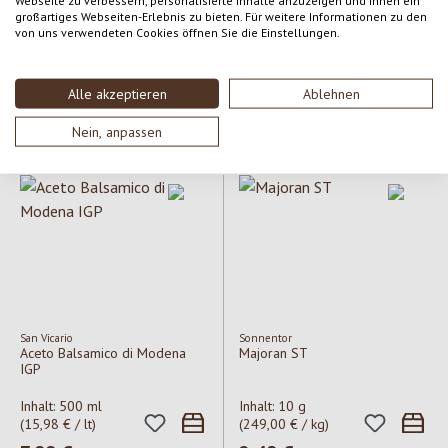
Webseite zu verbessern, personalisierte Inhalte anzuzeigen und Ihnen ein
großartiges Webseiten-Erlebnis zu bieten. Für weitere Informationen zu den
Rapunzel
Sonnentor
Leinöl OXYGUARD
Flohsamen ganz ST
von uns verwendeten Cookies öffnen Sie die Einstellungen.
Inhalt:
500 ml
Inhalt:
90 g
(41,00 €
Alle akzeptieren
Ablehnen
(19,98 € / lt)
/ kg)
Regulärer Preis:
9,99 €
Regulärer Preis:
3,69 €
Nein, anpassen
San Vicario
Sonnentor
Aceto Balsamico di Modena
Majoran ST
IGP
Inhalt:
500 ml
Inhalt:
10 g
(15,98 € / lt)
(249,00 € / kg)