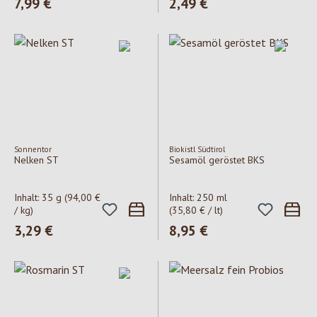
Regulärer Preis:
7,99 €
Regulärer Preis:
2,49 €
Sonnentor
Biokistl Südtirol
Nelken ST
Sesamöl geröstet BKS
Inhalt:
35 g
(94,00 €
Inhalt:
250 ml
/ kg)
(35,80 € / lt)
Regulärer Preis:
3,29 €
Regulärer Preis:
8,95 €