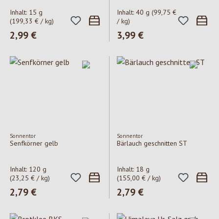
Inhalt:
15 g
Inhalt:
40 g
(99,75 €
(199,33 € / kg)
/ kg)
Regulärer Preis:
2,99 €
Regulärer Preis:
3,99 €
Sonnentor
Sonnentor
Senfkörner gelb
Bärlauch geschnitten ST
Inhalt:
120 g
Inhalt:
18 g
(23,25 € / kg)
(155,00 € / kg)
Regulärer Preis:
2,79 €
Regulärer Preis:
2,79 €