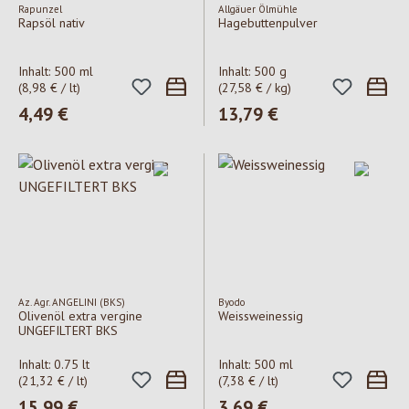
Rapunzel
Allgäuer Ölmühle
Rapsöl nativ
Hagebuttenpulver
Inhalt:
500 ml
Inhalt:
500 g
(8,98 € / lt)
(27,58 € / kg)
Regulärer Preis:
4,49 €
Regulärer Preis:
13,79 €
Az. Agr. ANGELINI (BKS)
Byodo
Olivenöl extra vergine
Weissweinessig
UNGEFILTERT BKS
Inhalt:
0.75 lt
Inhalt:
500 ml
(21,32 € / lt)
(7,38 € / lt)
Regulärer Preis:
15,99 €
Regulärer Preis:
3,69 €