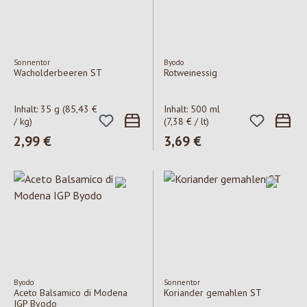
Sonnentor
Byodo
Wacholderbeeren ST
Rotweinessig
Inhalt:
35 g
(85,43 €
Inhalt:
500 ml
/ kg)
(7,38 € / lt)
Regulärer Preis:
2,99 €
Regulärer Preis:
3,69 €
Byodo
Sonnentor
Aceto Balsamico di Modena
Koriander gemahlen ST
IGP Byodo