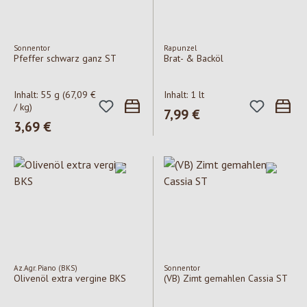
Sonnentor
Rapunzel
Pfeffer schwarz ganz ST
Brat- & Backöl
Inhalt:
55 g
(67,09 €
Inhalt:
1 lt
/ kg)
Regulärer Preis:
7,99 €
Regulärer Preis:
3,69 €
Az.Agr. Piano (BKS)
Sonnentor
Olivenöl extra vergine BKS
(VB) Zimt gemahlen Cassia ST