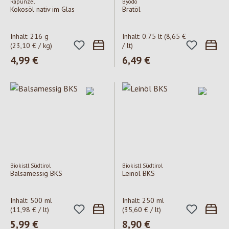
Rapunzel
Byodo
Kokosöl nativ im Glas
Bratöl
Inhalt:
216 g
Inhalt:
0.75 lt
(8,65 €
(23,10 € / kg)
/ lt)
Regulärer Preis:
4,99 €
Regulärer Preis:
6,49 €
Biokistl Südtirol
Biokistl Südtirol
Balsamessig BKS
Leinöl BKS
Inhalt:
500 ml
Inhalt:
250 ml
(11,98 € / lt)
(35,60 € / lt)
Regulärer Preis:
5,99 €
Regulärer Preis:
8,90 €