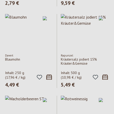
Regulärer Preis:
2,79 €
Regulärer Preis:
9,59 €
Davert
Rapunzel
Blaumohn
Kräutersalz jodiert 15%
Kräuter&Gemüse
Inhalt:
250 g
Inhalt:
500 g
(17,96 € / kg)
(10,98 € / kg)
Regulärer Preis:
4,49 €
Regulärer Preis:
5,49 €