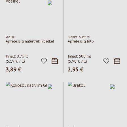
Voelkel
Biokistl Südtirol
Apfelessig naturtrüb Voelkel
Apfelessig BKS
Inhalt:
0.75 lt
Inhalt:
500 ml
(5,19 € / lt)
(5,90 € / lt)
Regulärer Preis:
3,89 €
Regulärer Preis:
2,95 €