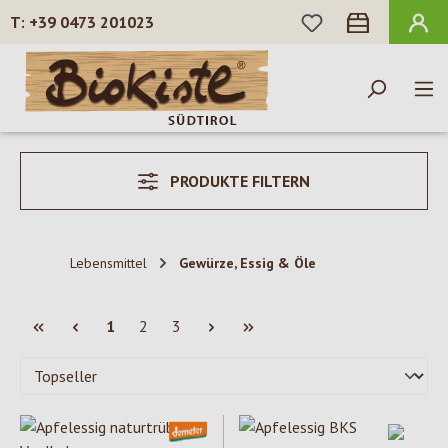
DU HAST 0 PROD
+39 0473 201023
Zum Hauptinhalt springen
PRODUKTE FILTERN
Lebensmittel
Gewürze, Essig & Öle
Seite
Seite
Seite
1
2
3