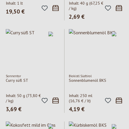
Inhalt:
1 lt
Inhalt:
40 g
(67,25 €
/ kg)
Regulärer Preis:
19,50 €
Regulärer Preis:
2,69 €
Sonnentor
Biokistl Südtirol
Curry süß ST
Sonnenblumenöl BKS
Inhalt:
50 g
(73,80 €
Inhalt:
250 ml
/ kg)
(16,76 € / lt)
Regulärer Preis:
3,69 €
Regulärer Preis:
4,19 €