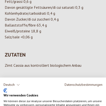
Fett/grassi 0,6 g
Davon gesättigte Fettsäuren/di cui saturati 0,3 g
Kohlenhydrate/carboidrati 0,4 g
Davon Zucker/di cui zuccheri 0,4 g
Ballaststoffe/fibre 63,4 g
Eiweiß/proteine 18,8 g
Salz/sale <0,06 g
ZUTATEN
Zimt Cassia aus kontrolliert biologischem Anbau
Deutsch
Datenschutzbestimmungen
0 von 0 Bewertungen
Wir verwenden Cookies
Wir können diese zur Analyse unserer Besucherdaten platzieren, um unsere
Gib eine Bewertung ab!
Durchschnittliche Bewertung von 0 von 5 Sternen
Webseite zu verbessern, personalisierte Inhalte anzuzeigen und Ihnen ein