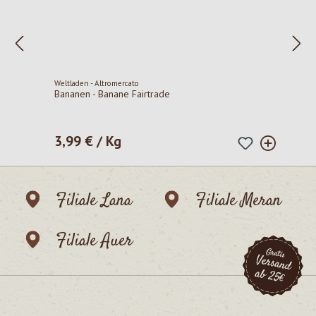
Weltladen - Altromercato
Bananen - Banane Fairtrade
3,99 € / Kg
Regulärer Preis:
Filiale Lana
Filiale Meran
Filiale Auer