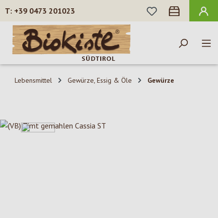
DU HAST 0 PROD
+39 0473 201023
Zum Hauptinhalt springen
Lebensmittel
Gewürze, Essig & Öle
Gewürze
Bildergalerie überspringen