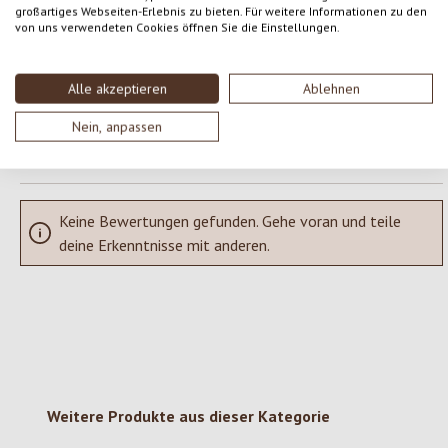
großartiges Webseiten-Erlebnis zu bieten. Für weitere Informationen zu den
von uns verwendeten Cookies öffnen Sie die Einstellungen.
Teile deine Erfahrungen mit dem Produkt mit anderen Kunden.
SCHREIBE EINE BEWERTUNG
Alle akzeptieren
Ablehnen
Nein, anpassen
Bewertungen nur in der aktuellen Sprache anzeigen.
Keine Bewertungen gefunden. Gehe voran und teile
deine Erkenntnisse mit anderen.
Produktgalerie überspringen
Weitere Produkte aus dieser Kategorie