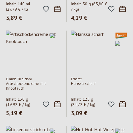
Inhalt:
140 ml
Inhalt:
50 g
(85,80 €
(27,79 € / lt)
/ kg)
Regulärer Preis:
3,89 €
Regulärer Preis:
4,29 €
Granda Tradizioni
Erhardt
Artischockencreme mit
Harissa scharf
Knoblauch
Inhalt:
130 g
Inhalt:
125 g
(39,92 € / kg)
(24,72 € / kg)
Regulärer Preis:
5,19 €
Regulärer Preis:
3,09 €