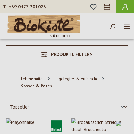
DU HAST 0 PROD
+39 0473 201023
Zum Hauptinhalt springen
PRODUKTE FILTERN
Lebensmittel
Eingelegtes & Aufstriche
Sossen & Patés