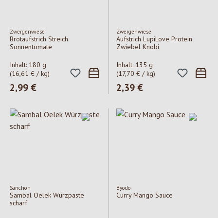
Zwergenwiese
Zwergenwiese
Brotaufstrich Streich
Aufstrich LupiLove Protein
Sonnentomate
Zwiebel Knobi
Inhalt:
180 g
Inhalt:
135 g
(16,61 € / kg)
(17,70 € / kg)
Regulärer Preis:
2,99 €
Regulärer Preis:
2,39 €
Sanchon
Byodo
Sambal Oelek Würzpaste
Curry Mango Sauce
scharf