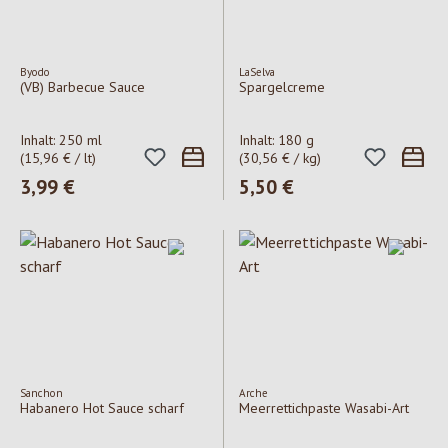
Byodo
LaSelva
(VB) Barbecue Sauce
Spargelcreme
Inhalt:
250 ml
Inhalt:
180 g
(15,96 € / lt)
(30,56 € / kg)
Regulärer Preis:
3,99 €
Regulärer Preis:
5,50 €
Sanchon
Arche
Habanero Hot Sauce scharf
Meerrettichpaste Wasabi-Art