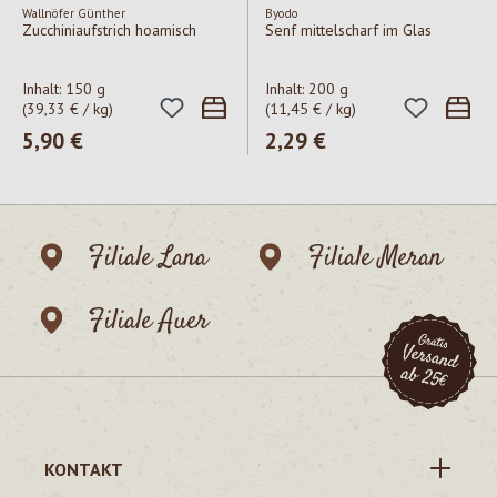
Wallnöfer Günther
Byodo
Zucchiniaufstrich hoamisch
Senf mittelscharf im Glas
Inhalt:
150 g
Inhalt:
200 g
(39,33 € / kg)
(11,45 € / kg)
Regulärer Preis:
5,90 €
Regulärer Preis:
2,29 €
Filiale Lana
Filiale Meran
Filiale Auer
KONTAKT