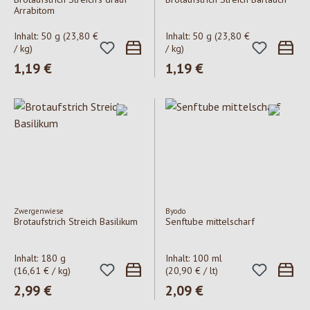
Arrabitom
Inhalt:
50 g
(23,80 €
Inhalt:
50 g
(23,80 €
/ kg)
/ kg)
Regulärer Preis:
1,19 €
Regulärer Preis:
1,19 €
Zwergenwiese
Byodo
Brotaufstrich Streich Basilikum
Senftube mittelscharf
Inhalt:
180 g
Inhalt:
100 ml
(16,61 € / kg)
(20,90 € / lt)
Regulärer Preis:
2,99 €
Regulärer Preis:
2,09 €