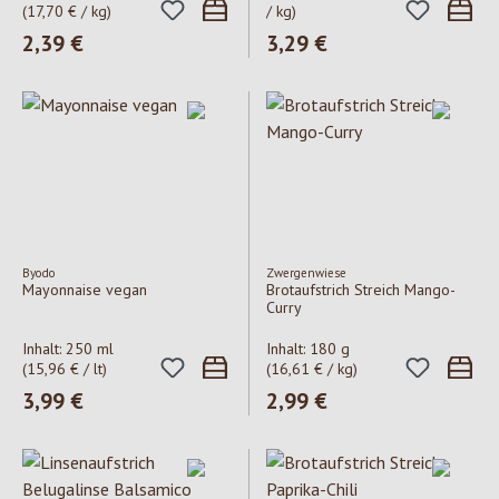
(17,70 € / kg)
/ kg)
Regulärer Preis:
2,39 €
Regulärer Preis:
3,29 €
Byodo
Zwergenwiese
Mayonnaise vegan
Brotaufstrich Streich Mango-
Curry
Inhalt:
250 ml
Inhalt:
180 g
(15,96 € / lt)
(16,61 € / kg)
Regulärer Preis:
3,99 €
Regulärer Preis:
2,99 €