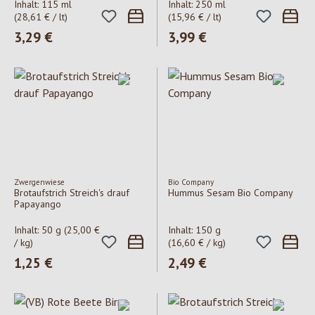
Inhalt:
115 ml
Inhalt:
250 ml
(28,61 € / lt)
(15,96 € / lt)
Regulärer Preis:
3,29 €
Regulärer Preis:
3,99 €
Zwergenwiese
Bio Company
Brotaufstrich Streich's drauf
Hummus Sesam Bio Company
Papayango
Inhalt:
50 g
(25,00 €
Inhalt:
150 g
/ kg)
(16,60 € / kg)
Regulärer Preis:
1,25 €
Regulärer Preis:
2,49 €