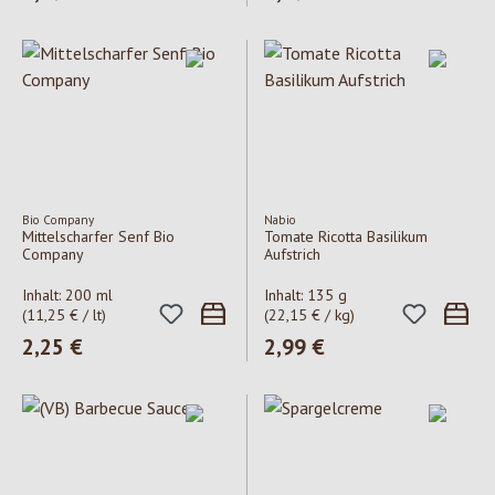
Bio Company
Nabio
Mittelscharfer Senf Bio
Tomate Ricotta Basilikum
Company
Aufstrich
Inhalt:
200 ml
Inhalt:
135 g
(11,25 € / lt)
(22,15 € / kg)
Regulärer Preis:
2,25 €
Regulärer Preis:
2,99 €