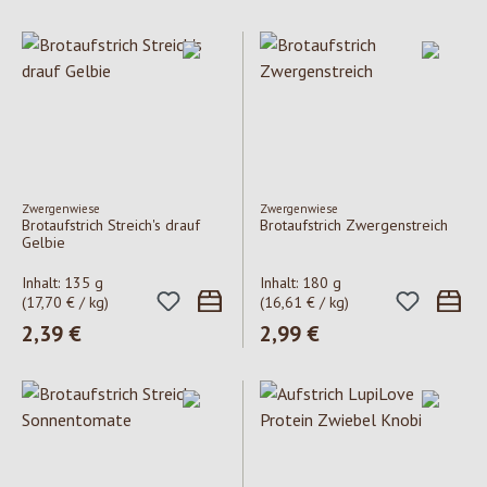
Zwergenwiese
Zwergenwiese
Brotaufstrich Streich's drauf
Brotaufstrich Zwergenstreich
Gelbie
Inhalt:
135 g
Inhalt:
180 g
(17,70 € / kg)
(16,61 € / kg)
Regulärer Preis:
2,39 €
Regulärer Preis:
2,99 €