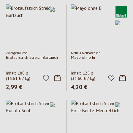
Zwergenwiese
Delizia Delicatessen
Brotaufstrich Streich Bärlauch
Mayo ohne Ei
Inhalt:
180 g
Inhalt:
125 g
(16,61 € / kg)
(33,60 € / kg)
Regulärer Preis:
2,99 €
Regulärer Preis:
4,20 €