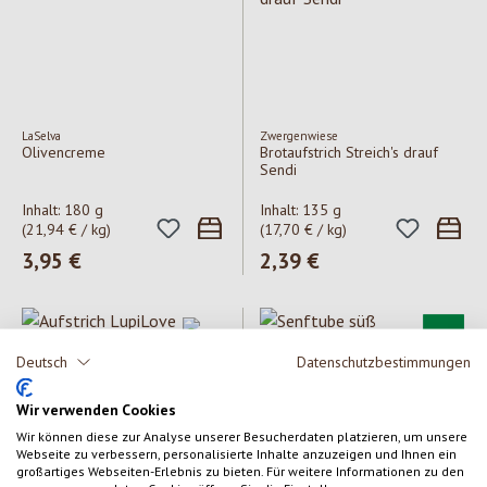
LaSelva
Zwergenwiese
Olivencreme
Brotaufstrich Streich's drauf
Sendi
Inhalt:
180 g
Inhalt:
135 g
(21,94 € / kg)
(17,70 € / kg)
Regulärer Preis:
3,95 €
Regulärer Preis:
2,39 €
Deutsch
Datenschutzbestimmungen
Wir verwenden Cookies
Wir können diese zur Analyse unserer Besucherdaten platzieren, um unsere
Webseite zu verbessern, personalisierte Inhalte anzuzeigen und Ihnen ein
großartiges Webseiten-Erlebnis zu bieten. Für weitere Informationen zu den
Zwergenwiese
Byodo