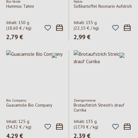
Bio-Verde
Nabio
Hummus Tahini
Süßkartoffel Rosmarin Aufstrich
Inhalt:
150 g
Inhalt:
135 g
(18,60 € / kg)
(22,15 € / kg)
Regulärer Preis:
2,79 €
Regulärer Preis:
2,99 €
Bio Company
Zwergenwiese
Guacamole Bio Company
Brotaufstrich Streich's drauf
Currika
Inhalt:
125 g
Inhalt:
135 g
(34,32 € / kg)
(17,70 € / kg)
Regulärer Preis:
4,29 €
Regulärer Preis:
2,39 €