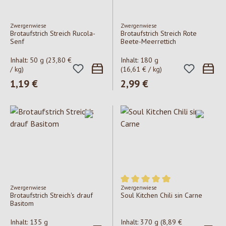
Zwergenwiese
Zwergenwiese
Brotaufstrich Streich Rucola-
Brotaufstrich Streich Rote
Senf
Beete-Meerrettich
Inhalt:
50 g
(23,80 €
Inhalt:
180 g
/ kg)
(16,61 € / kg)
Regulärer Preis:
1,19 €
Regulärer Preis:
2,99 €
Zwergenwiese
Zwergenwiese
Durchschnittliche Bewertung v
Brotaufstrich Streich's drauf
Soul Kitchen Chili sin Carne
Basitom
Inhalt:
135 g
Inhalt:
370 g
(8,89 €