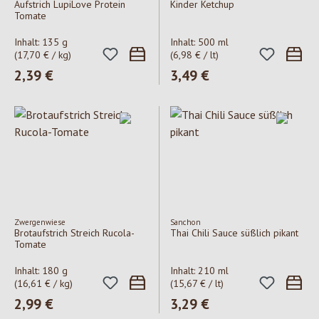
Aufstrich LupiLove Protein
Kinder Ketchup
Tomate
Inhalt:
135 g
Inhalt:
500 ml
(17,70 € / kg)
(6,98 € / lt)
Regulärer Preis:
2,39 €
Regulärer Preis:
3,49 €
Zwergenwiese
Sanchon
Brotaufstrich Streich Rucola-
Thai Chili Sauce süßlich pikant
Tomate
Inhalt:
180 g
Inhalt:
210 ml
(16,61 € / kg)
(15,67 € / lt)
Regulärer Preis:
2,99 €
Regulärer Preis:
3,29 €