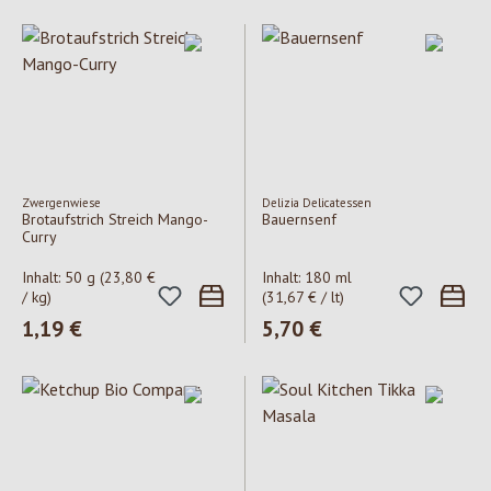
Zwergenwiese
Delizia Delicatessen
Brotaufstrich Streich Mango-
Bauernsenf
Curry
Inhalt:
50 g
(23,80 €
Inhalt:
180 ml
/ kg)
(31,67 € / lt)
Regulärer Preis:
1,19 €
Regulärer Preis:
5,70 €