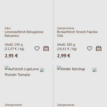
Allos
Zwergenwiese
Linsenaufstrich Belugalinse
Brotaufstrich Streich Paprika-
Balsamico
Chili
Inhalt:
140 g
Inhalt:
180 g
(21,07 € / kg)
(16,61 € / kg)
Regulärer Preis:
2,95 €
Regulärer Preis:
2,99 €
Zwergenwiese
Zwergenwiese