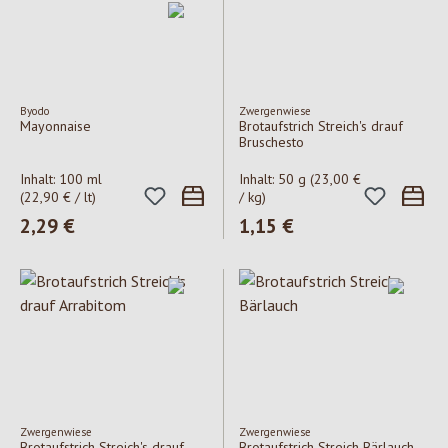
Byodo
Zwergenwiese
Mayonnaise
Brotaufstrich Streich's drauf
Bruschesto
Inhalt:
100 ml
Inhalt:
50 g
(23,00 €
(22,90 € / lt)
/ kg)
Regulärer Preis:
2,29 €
Regulärer Preis:
1,15 €
Zwergenwiese
Zwergenwiese
Brotaufstrich Streich's drauf
Brotaufstrich Streich Bärlauch