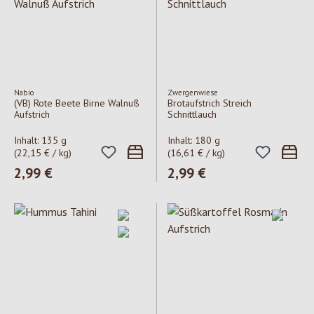
Nabio
Zwergenwiese
(VB) Rote Beete Birne Walnuß
Brotaufstrich Streich
Aufstrich
Schnittlauch
Inhalt:
135 g
Inhalt:
180 g
(22,15 € / kg)
(16,61 € / kg)
Regulärer Preis:
2,99 €
Regulärer Preis:
2,99 €