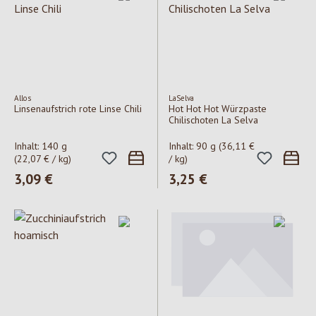
Allos
LaSelva
Linsenaufstrich rote Linse Chili
Hot Hot Hot Würzpaste
Chilischoten La Selva
Inhalt:
140 g
Inhalt:
90 g
(36,11 €
(22,07 € / kg)
/ kg)
Regulärer Preis:
3,09 €
Regulärer Preis:
3,25 €