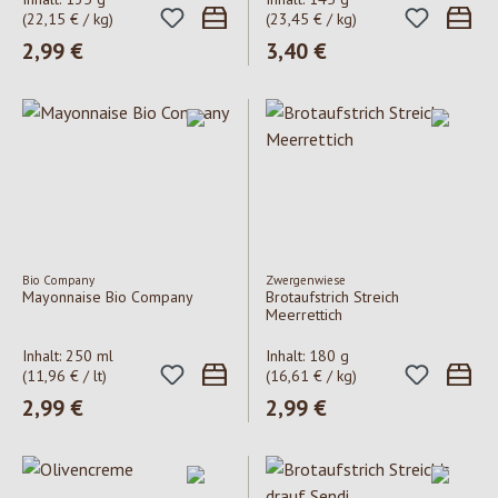
(22,15 € / kg)
(23,45 € / kg)
Regulärer Preis:
2,99 €
Regulärer Preis:
3,40 €
Bio Company
Zwergenwiese
Mayonnaise Bio Company
Brotaufstrich Streich
Meerrettich
Inhalt:
250 ml
Inhalt:
180 g
(11,96 € / lt)
(16,61 € / kg)
Regulärer Preis:
2,99 €
Regulärer Preis:
2,99 €