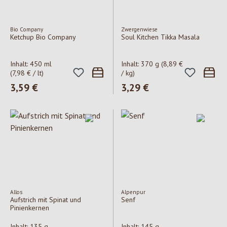
Bio Company
Zwergenwiese
Ketchup Bio Company
Soul Kitchen Tikka Masala
Inhalt:
450 ml
Inhalt:
370 g
(8,89 €
(7,98 € / lt)
/ kg)
Regulärer Preis:
3,59 €
Regulärer Preis:
3,29 €
Allos
Alpenpur
Aufstrich mit Spinat und
Senf
Pinienkernen
Inhalt:
135 g
Inhalt:
145 g