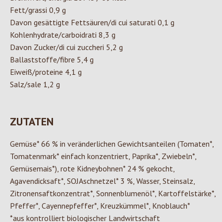
Fett/grassi 0,9 g
Davon gesättigte Fettsäuren/di cui saturati 0,1 g
Kohlenhydrate/carboidrati 8,3 g
Davon Zucker/di cui zuccheri 5,2 g
Ballaststoffe/fibre 5,4 g
Eiweiß/proteine 4,1 g
Salz/sale 1,2 g
ZUTATEN
Gemüse* 66 % in veränderlichen Gewichtsanteilen (Tomaten*,
Tomatenmark* einfach konzentriert, Paprika*, Zwiebeln*,
Gemüsemais*), rote Kidneybohnen* 24 % gekocht,
Agavendicksaft*, SOJAschnetzel* 3 %, Wasser, Steinsalz,
Zitronensaftkonzentrat*, Sonnenblumenöl*, Kartoffelstärke*,
Pfeffer*, Cayennepfeffer*, Kreuzkümmel*, Knoblauch*
*aus kontrolliert biologischer Landwirtschaft