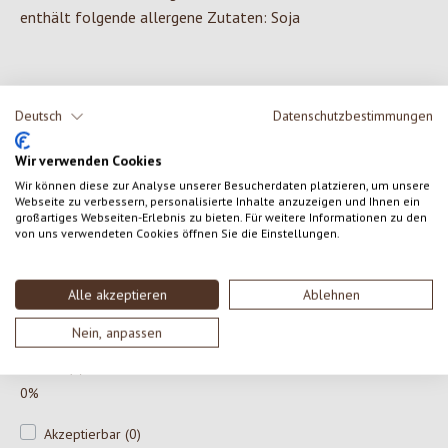
enthält folgende allergene Zutaten: Soja
1 von 1 Bewertungen
Deutsch
Datenschutzbestimmungen
Wir verwenden Cookies
Durchschnittliche Bewertung von 5 von 5 Sternen
5 von 5 Sternen
Wir können diese zur Analyse unserer Besucherdaten platzieren, um unsere
Webseite zu verbessern, personalisierte Inhalte anzuzeigen und Ihnen ein
großartiges Webseiten-Erlebnis zu bieten. Für weitere Informationen zu den
Perfekt (1)
von uns verwendeten Cookies öffnen Sie die Einstellungen.
100%
Alle akzeptieren
Ablehnen
Sehr gut (0)
0%
Nein, anpassen
Gut (0)
0%
Akzeptierbar (0)