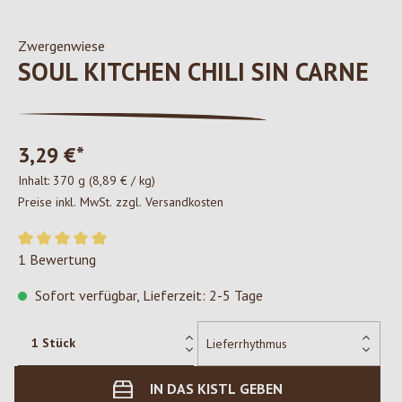
Zwergenwiese
SOUL KITCHEN CHILI SIN CARNE
3,29 €*
Inhalt:
370 g
(8,89 € / kg)
Preise inkl. MwSt. zzgl. Versandkosten
Durchschnittliche Bewertung von 5 von 5 Sternen
1 Bewertung
Sofort verfügbar, Lieferzeit: 2-5 Tage
IN DAS KISTL GEBEN