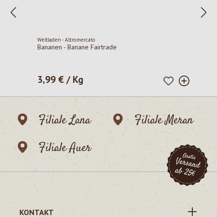
Weltladen - Altromercato
Bananen - Banane Fairtrade
3,99 € / Kg
Regulärer Preis:
Filiale Lana
Filiale Meran
Filiale Auer
KONTAKT