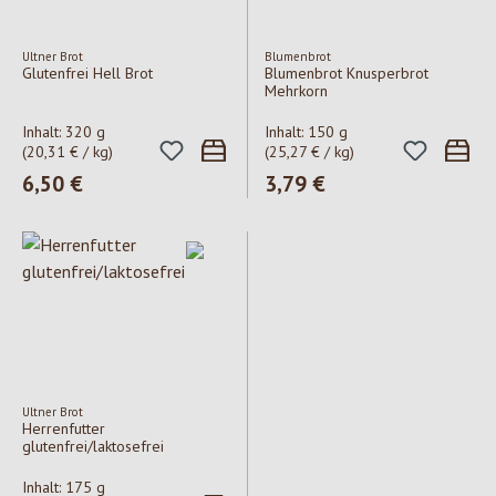
Ultner Brot
Blumenbrot
Glutenfrei Hell Brot
Blumenbrot Knusperbrot
Mehrkorn
Inhalt:
320 g
Inhalt:
150 g
(20,31 € / kg)
(25,27 € / kg)
Regulärer Preis:
6,50 €
Regulärer Preis:
3,79 €
Ultner Brot
Herrenfutter
glutenfrei/laktosefrei
Inhalt:
175 g