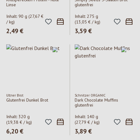
Linse
glutenfrei
Inhalt:
90 g
(27,67 €
Inhalt:
275 g
/ kg)
(13,05 € / kg)
Regulärer Preis:
2,49 €
Regulärer Preis:
3,59 €
Ultner Brot
Schnitzer ORGANIC
Glutenfrei Dunkel Brot
Dark Chocolate Muffins
glutenfrei
Inhalt:
320 g
Inhalt:
140 g
(19,38 € / kg)
(27,79 € / kg)
Regulärer Preis:
6,20 €
Regulärer Preis:
3,89 €