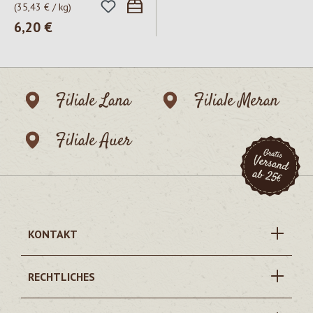
(35,43 € / kg)
Regulärer Preis:
6,20 €
Filiale Lana
Filiale Meran
Filiale Auer
KONTAKT
RECHTLICHES