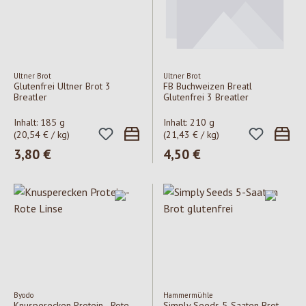
Ultner Brot
Ultner Brot
Glutenfrei Ultner Brot 3
FB Buchweizen Breatl
Breatler
Glutenfrei 3 Breatler
Inhalt:
185 g
Inhalt:
210 g
(20,54 € / kg)
(21,43 € / kg)
Regulärer Preis:
3,80 €
Regulärer Preis:
4,50 €
Byodo
Hammermühle
Knusperecken Protein - Rote
Simply Seeds 5-Saaten Brot