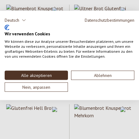
Deutsch
Datenschutzbestimmungen
Wir verwenden Cookies
Wir können diese zur Analyse unserer Besucherdaten platzieren, um unsere
Webseite zu verbessern, personalisierte Inhalte anzuzeigen und Ihnen ein
großartiges Webseiten-Erlebnis zu bieten. Für weitere Informationen zu den
Blumenbrot
Ultner Brot
von uns verwendeten Cookies öffnen Sie die Einstellungen.
Blumenbrot Knusperbrot Hafer
Ultner Brot Glutenfrei mit
Samen
Alle akzeptieren
Ablehnen
Inhalt:
150 g
Inhalt:
185 g
(25,27 € / kg)
(20,54 € / kg)
Nein, anpassen
Regulärer Preis:
3,79 €
Regulärer Preis:
3,80 €