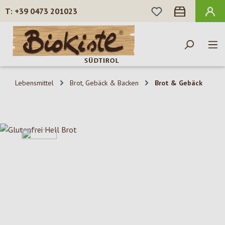
DU HAST 0 PROD
+39 0473 201023
Zum Hauptinhalt springen
Lebensmittel
Brot, Gebäck & Backen
Brot & Gebäck
Bildergalerie überspringen