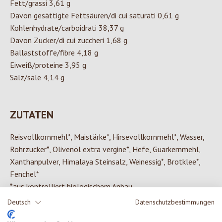
Fett/grassi 3,61 g
Davon gesättigte Fettsäuren/di cui saturati 0,61 g
Kohlenhydrate/carboidrati 38,37 g
Davon Zucker/di cui zuccheri 1,68 g
Ballaststoffe/fibre 4,18 g
Eiweiß/proteine 3,95 g
Salz/sale 4,14 g
ZUTATEN
Reisvollkornmehl*, Maistärke*, Hirsevollkornmehl*, Wasser,
Rohrzucker*, Olivenöl extra vergine*, Hefe, Guarkernmehl,
Xanthanpulver, Himalaya Steinsalz, Weinessig*, Brotklee*,
Fenchel*
*aus kontrolliert biologischem Anbau
Deutsch
Datenschutzbestimmungen