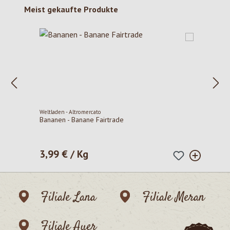
Produktgalerie überspringen
Meist gekaufte Produkte
Weltladen - Altromercato
Bananen - Banane Fairtrade
3,99 € / Kg
Regulärer Preis:
Filiale Lana
Filiale Meran
Filiale Auer