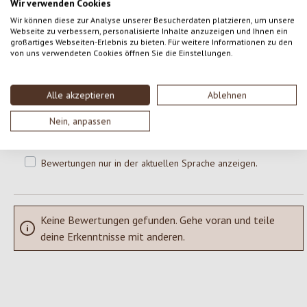
Wir verwenden Cookies
0 von 0 Bewertungen
Wir können diese zur Analyse unserer Besucherdaten platzieren, um unsere
Webseite zu verbessern, personalisierte Inhalte anzuzeigen und Ihnen ein
großartiges Webseiten-Erlebnis zu bieten. Für weitere Informationen zu den
von uns verwendeten Cookies öffnen Sie die Einstellungen.
Gib eine Bewertung ab!
Durchschnittliche Bewertung von 0 von 5 Sternen
Teile deine Erfahrungen mit dem Produkt mit anderen Kunden.
Alle akzeptieren
Ablehnen
Nein, anpassen
SCHREIBE EINE BEWERTUNG
Bewertungen nur in der aktuellen Sprache anzeigen.
Keine Bewertungen gefunden. Gehe voran und teile
deine Erkenntnisse mit anderen.