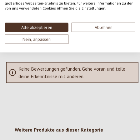
großartiges Webseiten-Erlebnis zu bieten. Für weitere Informationen zu den
von uns verwendeten Cookies öffnen Sie die Einstellungen.
Teile deine Erfahrungen mit dem Produkt mit anderen Kunden.
SCHREIBE EINE BEWERTUNG
Alle akzeptieren
Ablehnen
Nein, anpassen
Bewertungen nur in der aktuellen Sprache anzeigen.
Keine Bewertungen gefunden. Gehe voran und teile
deine Erkenntnisse mit anderen.
Produktgalerie überspringen
Weitere Produkte aus dieser Kategorie