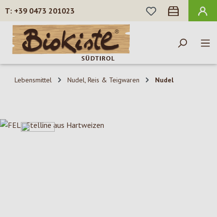
DU HAST 0 PROD
+39 0473 201023
Zum Hauptinhalt springen
Lebensmittel
Nudel, Reis & Teigwaren
Nudel
Bildergalerie überspringen