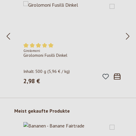
Girolomoni
Durchschnittliche Bewertung von 5 von 5 Sternen
Girolomoni Fusilli Dinkel
Inhalt:
500 g
(5,96 € / kg)
2,98 €
Regulärer Preis:
Produktgalerie überspringen
Meist gekaufte Produkte