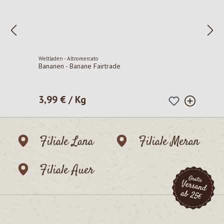
Weltladen - Altromercato
Bananen - Banane Fairtrade
3,99 € / Kg
Regulärer Preis:
Filiale Lana
Filiale Meran
Filiale Auer