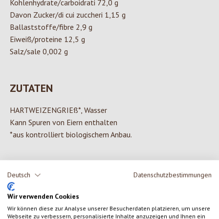
Kohlenhydrate/carboidrati 72,0 g
Davon Zucker/di cui zuccheri 1,15 g
Ballaststoffe/fibre 2,9 g
Eiweiß/proteine 12,5 g
Salz/sale 0,002 g
ZUTATEN
HARTWEIZENGRIEß*, Wasser
Kann Spuren von Eiern enthalten
*aus kontrolliert biologischem Anbau.
Deutsch
Datenschutzbestimmungen
0 von 0 Bewertungen
Wir verwenden Cookies
Wir können diese zur Analyse unserer Besucherdaten platzieren, um unsere
Gib eine Bewertung ab!
Durchschnittliche Bewertung von 0 von 5 Sternen
Webseite zu verbessern, personalisierte Inhalte anzuzeigen und Ihnen ein