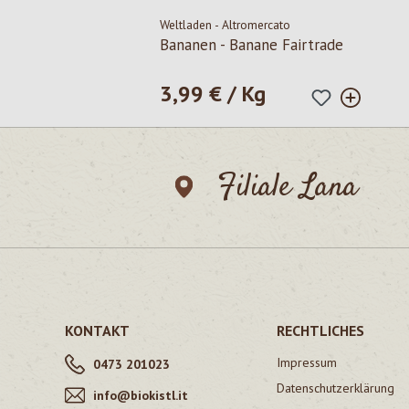
Weltladen - Altromercato
Bananen - Banane Fairtrade
3,99 € / Kg
Regulärer Preis:
Filiale Lana
KONTAKT
RECHTLICHES
Impressum
0473 201023
Datenschutzerklärung
info@biokistl.it