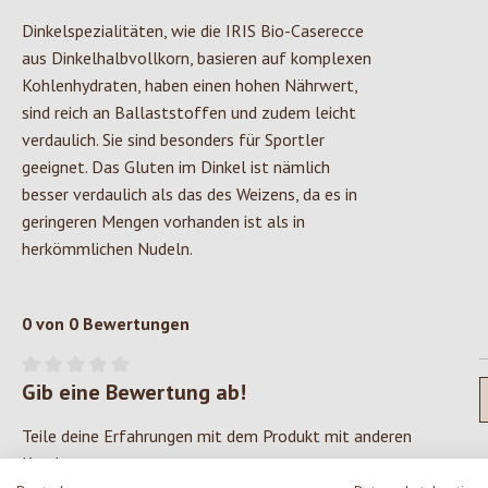
Dinkelspezialitäten, wie die IRIS Bio-Caserecce
aus Dinkelhalbvollkorn, basieren auf komplexen
Kohlenhydraten, haben einen hohen Nährwert,
sind reich an Ballaststoffen und zudem leicht
verdaulich. Sie sind besonders für Sportler
geeignet. Das Gluten im Dinkel ist nämlich
besser verdaulich als das des Weizens, da es in
geringeren Mengen vorhanden ist als in
herkömmlichen Nudeln.
0 von 0 Bewertungen
Gib eine Bewertung ab!
Durchschnittliche Bewertung von 0 von 5 Sternen
Teile deine Erfahrungen mit dem Produkt mit anderen
Kunden.