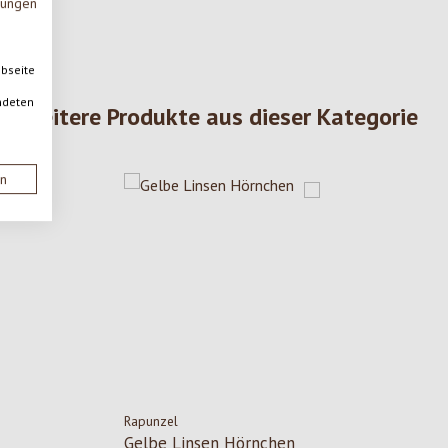
mungen
ebseite
ndeten
Weitere Produkte aus dieser Kategorie
en
Rapunzel
5 Sternen
Gelbe Linsen Hörnchen