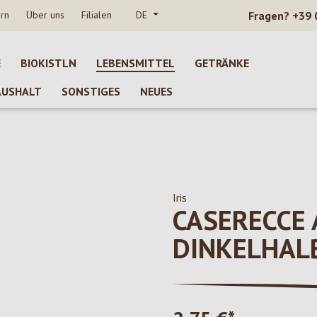
rn
Über uns
Filialen
DE
Fragen?
+39 
E
BIOKISTLN
LEBENSMITTEL
GETRÄNKE
AUSHALT
SONSTIGES
NEUES
Iris
CASERECCE 
DINKELHAL