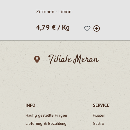
Zitronen - Limoni
4,79 € / Kg
Regulärer Preis:
Filiale Meran
INFO
SERVICE
Häufig gestellte Fragen
Filialen
Lieferung & Bezahlung
Gastro