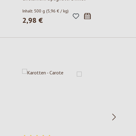
Inhalt:
500 g
(5,96 € / kg)
2,98 €
Regulärer Preis: