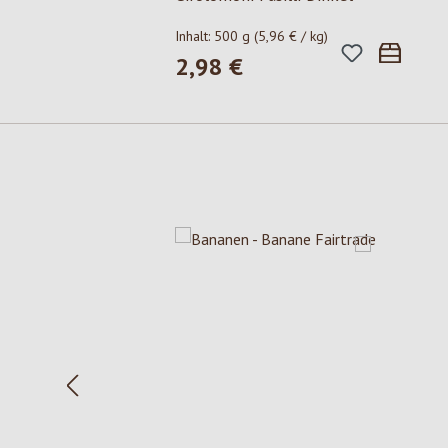
Inhalt:
500 g
(5,96 € / kg)
2,98 €
Regulärer Preis:
Produktgalerie überspringen