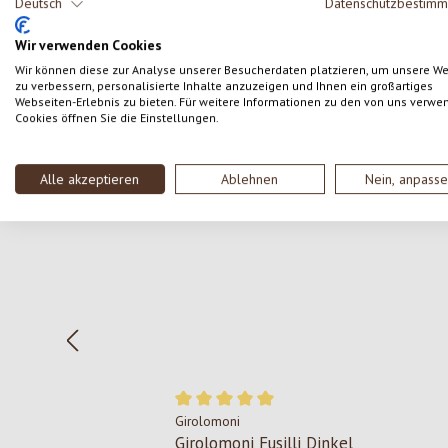
Deutsch
Datenschutzbestim
SCHREIBE EINE BEWERTUNG
Wir verwenden Cookies
Wir können diese zur Analyse unserer Besucherdaten platzieren, um unsere W
zu verbessern, personalisierte Inhalte anzuzeigen und Ihnen ein großartiges
Webseiten-Erlebnis zu bieten. Für weitere Informationen zu den von uns verwe
Cookies öffnen Sie die Einstellungen.
Produktgalerie überspringen
Alle akzeptieren
Ablehnen
Nein, anpass
Girolomoni
Durchschnittliche Bewertung von 5 von 
Girolomoni Fusilli Dinkel