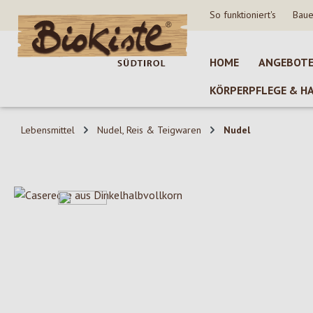
So funktioniert's
Baue
 Hauptinhalt springen
Zur Suche springen
Zur Hauptnavigation springen
HOME
ANGEBOT
KÖRPERPFLEGE & H
Lebensmittel
Nudel, Reis & Teigwaren
Nudel
Bildergalerie überspringen