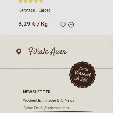
Durchschnittliche Bewertung von 5 von 5 Sternen
Karotten - Carote
3,29 € / Kg
Regulärer Preis:
Filiale Auer
NEWSLETTER
Wöchentlich frische BIO News