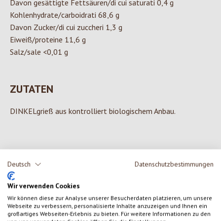
Davon gesättigte Fettsäuren/di cui saturati 0,4 g
Kohlenhydrate/carboidrati 68,6 g
Davon Zucker/di cui zuccheri 1,3 g
Eiweiß/proteine 11,6 g
Salz/sale <0,01 g
ZUTATEN
DINKELgrieß aus kontrolliert biologischem Anbau.
0 von 0 Bewertungen
Deutsch
Datenschutzbestimmungen
Wir verwenden Cookies
Gib eine Bewertung ab!
Durchschnittliche Bewertung von 0 von 5 Sternen
Wir können diese zur Analyse unserer Besucherdaten platzieren, um unsere
Webseite zu verbessern, personalisierte Inhalte anzuzeigen und Ihnen ein
Teile deine Erfahrungen mit dem Produkt mit anderen Kunden.
großartiges Webseiten-Erlebnis zu bieten. Für weitere Informationen zu den