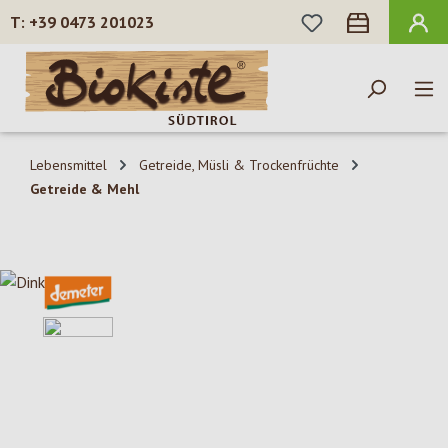
DU HAST 0 PROD
+39 0473 201023
Zum Hauptinhalt springen
Lebensmittel
Getreide, Müsli & Trockenfrüchte
Getreide & Mehl
Bildergalerie überspringen