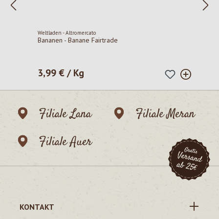
Weltladen - Altromercato
Bananen - Banane Fairtrade
3,99 € / Kg
Regulärer Preis:
Filiale Lana
Filiale Meran
Filiale Auer
KONTAKT