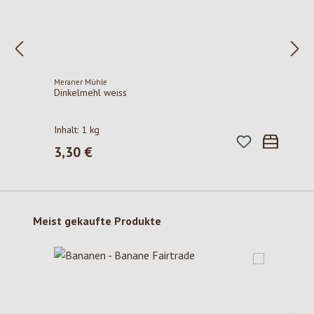
Meraner Mühle
Dinkelmehl weiss
Inhalt:
1 kg
3,30 €
Regulärer Preis:
Produktgalerie überspringen
Meist gekaufte Produkte