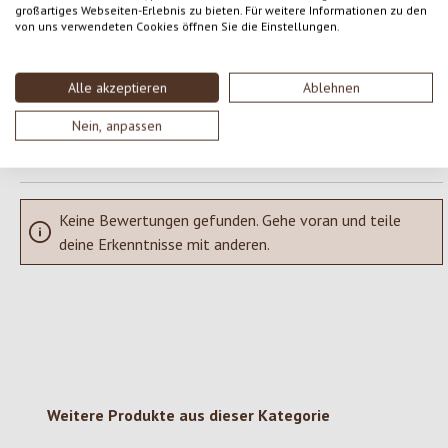
großartiges Webseiten-Erlebnis zu bieten. Für weitere Informationen zu den
von uns verwendeten Cookies öffnen Sie die Einstellungen.
Teile deine Erfahrungen mit dem Produkt mit anderen Kunden.
SCHREIBE EINE BEWERTUNG
Alle akzeptieren
Ablehnen
Nein, anpassen
Bewertungen nur in der aktuellen Sprache anzeigen.
Keine Bewertungen gefunden. Gehe voran und teile
deine Erkenntnisse mit anderen.
Produktgalerie überspringen
Weitere Produkte aus dieser Kategorie