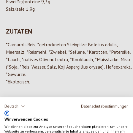
Eiweiße/proteine 9,3g
Salz/sale 1,9g
ZUTATEN
*Carnaroli-Reis, *getrockneten Steinpilze Boletus edulis,
Meersalz, *Reismehl, *Zwiebel, *Sellerie, *Karotten, *Petersilie,
*Lauch, *natives Olivenöl extra, *Knoblauch, *Maisstärke, Miso
(*Soja, *Reis, Wasser, Salz, Koji Aspergillus oryzae), Hefeextrakt,
*Gewürze.
*ökologisch.
Deutsch
Datenschutzbestimmungen
0 von 0 Bewertungen
Wir verwenden Cookies
Wir können diese zur Analyse unserer Besucherdaten platzieren, um unsere
Gib eine Bewertung ab!
Durchschnittliche Bewertung von 0 von 5 Sternen
Webseite zu verbessern, personalisierte Inhalte anzuzeigen und Ihnen ein