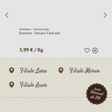
Weltladen - Altromercato
Bananen - Banane Fairtrade
3,99 € / Kg
Regulärer Preis:
Filiale Lana
Filiale Meran
Filiale Auer