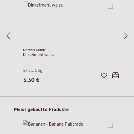
Meraner Mühle
Dinkelmehl weiss
Inhalt:
1 kg
3,30 €
Regulärer Preis:
Produktgalerie überspringen
Meist gekaufte Produkte