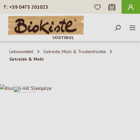
DU HAST 0 PROD
+39 0473 201023
Zum Hauptinhalt springen
Lebensmittel
Getreide, Müsli & Trockenfrüchte
Getreide & Mehl
Bildergalerie überspringen