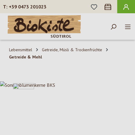
DU HAST 0 PROD
+39 0473 201023
Zum Hauptinhalt springen
Lebensmittel
Getreide, Müsli & Trockenfrüchte
Getreide & Mehl
Bildergalerie überspringen