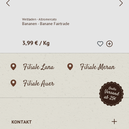
Weltladen - Altromercato
Bananen - Banane Fairtrade
3,99 € / Kg
Regulärer Preis:
Filiale Lana
Filiale Meran
Filiale Auer
KONTAKT