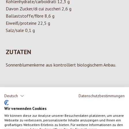
Kohlenhydrate/carboidrati 12,3 g
Davon Zucker/di cui zuccheri 2,6 g
Ballaststoffe/fibre 8,6 g
Eiweiß/proteine 22,5 g
Salz/sale 0,1 g
ZUTATEN
Sonnenblumenkerne aus kontrolliert biologischem Anbau.
0 von 0 Bewertungen
Deutsch
Datenschutzbestimmungen
Wir verwenden Cookies
Gib eine Bewertung ab!
Durchschnittliche Bewertung von 0 von 5 Sternen
Wir können diese zur Analyse unserer Besucherdaten platzieren, um unsere
Webseite zu verbessern, personalisierte Inhalte anzuzeigen und Ihnen ein
Teile deine Erfahrungen mit dem Produkt mit anderen Kunden.
großartiges Webseiten-Erlebnis zu bieten. Für weitere Informationen zu den