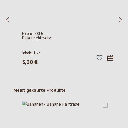
Meraner Mühle
Dinkelmehl weiss
Inhalt:
1 kg
3,30 €
Regulärer Preis:
Produktgalerie überspringen
Meist gekaufte Produkte