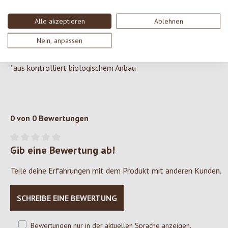
ZUTATEN
Alle akzeptieren
Ablehnen
Gepuffter Mais* (60%), Hülsenfrüchte* (30%) (rote Linsen*,
Nein, anpassen
grüne Erbsen*, gelbe Erbsen*, schwarze Bohnen*),
Sonnenblumenöl* (7 %), Maiskeimöl* (2 %), Salz (1%)
*aus kontrolliert biologischem Anbau
0 von 0 Bewertungen
Gib eine Bewertung ab!
Durchschnittliche Bewertung von 0 von 5 Sternen
Teile deine Erfahrungen mit dem Produkt mit anderen Kunden.
SCHREIBE EINE BEWERTUNG
Bewertungen nur in der aktuellen Sprache anzeigen.