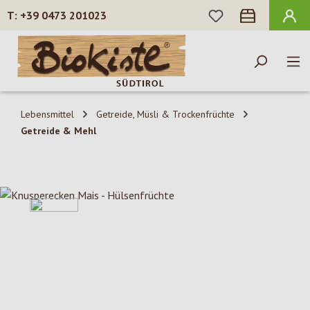
DU HAST 0 PROD
+39 0473 201023
Zum Hauptinhalt springen
Lebensmittel
Getreide, Müsli & Trockenfrüchte
Getreide & Mehl
Bildergalerie überspringen