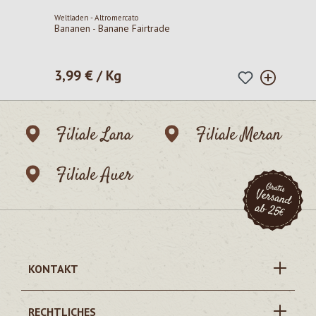
Weltladen - Altromercato
Bananen - Banane Fairtrade
3,99 € / Kg
Regulärer Preis:
Filiale Lana
Filiale Meran
Filiale Auer
KONTAKT
RECHTLICHES