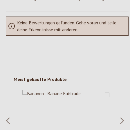
Keine Bewertungen gefunden. Gehe voran und teile
deine Erkenntnisse mit anderen.
Produktgalerie überspringen
Meist gekaufte Produkte