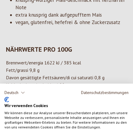
knusprig-würziger Mais-Geschmack mit herzhafter
Note
extra knusprig dank aufgepufftem Mais
vegan, glutenfrei, hefefrei & ohne Zuckerzusatz
NÄHRWERTE PRO 100G
Brennwert/energia 1622 kJ / 385 kcal
Fett/grassi 9,8 g
Davon gesättigte Fettsäuren/di cui saturati 0,8 g
Kohlenhydrate/carboidrati 66 g
Davon Zucker/di cui zuccheri <0,5 g
Deutsch
Datenschutzbestimmungen
Ballaststoffe/fibre 4,0 g
Wir verwenden Cookies
Eiweiß/proteine 11 g
Wir können diese zur Analyse unserer Besucherdaten platzieren, um unsere
Salz/sale 1,0 g
Webseite zu verbessern, personalisierte Inhalte anzuzeigen und Ihnen ein
großartiges Webseiten-Erlebnis zu bieten. Für weitere Informationen zu den
von uns verwendeten Cookies öffnen Sie die Einstellungen.