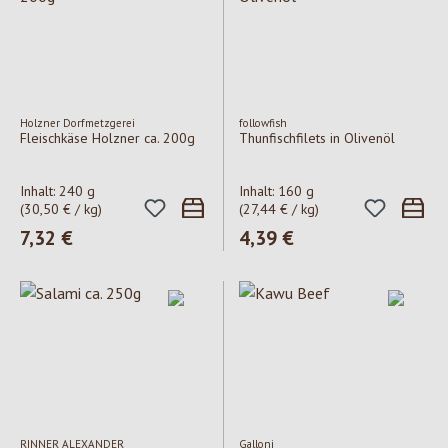
Holzner Dorfmetzgerei
followfish
Fleischkäse Holzner ca. 200g
Thunfischfilets in Olivenöl
Inhalt:
240 g
Inhalt:
160 g
(30,50 € / kg)
(27,44 € / kg)
Regulärer Preis:
7,32 €
Regulärer Preis:
4,39 €
RINNER ALEXANDER
Galloni