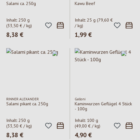
Salami ca. 250g
Kawu Beef
Inhalt:
250 g
Inhalt:
25 g
(79,60 €
(33,50 € / kg)
/ kg)
Regulärer Preis:
8,38 €
Regulärer Preis:
1,99 €
RINNER ALEXANDER
Galloni
Salami pikant ca. 250g
Kaminwurzen Geflügel 4 Stück
- 100g
Inhalt:
250 g
Inhalt:
100 g
(33,50 € / kg)
(49,00 € / kg)
Regulärer Preis:
8,38 €
Regulärer Preis:
4,90 €