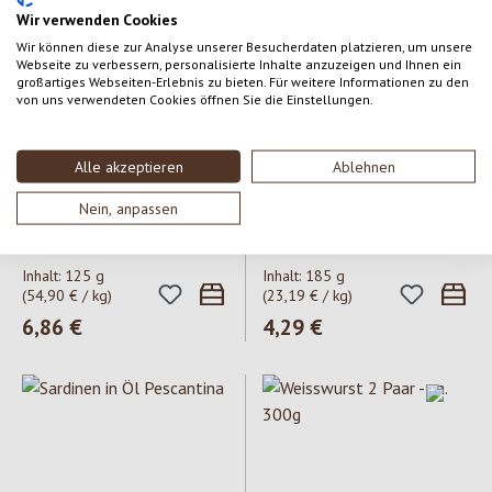
Wir verwenden Cookies
Wir können diese zur Analyse unserer Besucherdaten platzieren, um unsere
Webseite zu verbessern, personalisierte Inhalte anzuzeigen und Ihnen ein
großartiges Webseiten-Erlebnis zu bieten. Für weitere Informationen zu den
von uns verwendeten Cookies öffnen Sie die Einstellungen.
Alle akzeptieren
Ablehnen
Holzner Dorfmetzgerei
followfish
Nein, anpassen
Bioland Kaminwurzen 2 Stück
Thunfischfilets in
Sonnenblumenöl
Inhalt:
125 g
Inhalt:
185 g
(54,90 € / kg)
(23,19 € / kg)
Regulärer Preis:
6,86 €
Regulärer Preis:
4,29 €