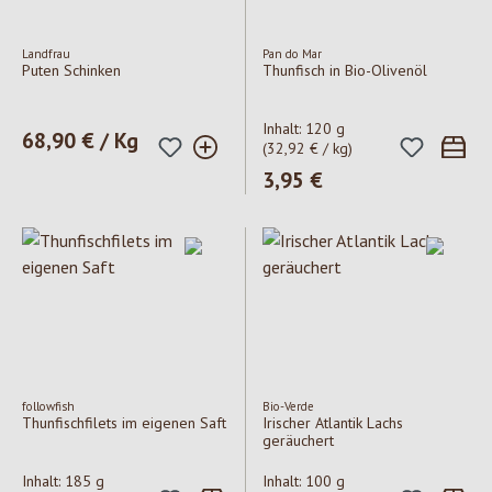
Landfrau
Pan do Mar
Puten Schinken
Thunfisch in Bio-Olivenöl
Inhalt:
120 g
Regulärer Preis:
68,90 € / Kg
(32,92 € / kg)
Regulärer Preis:
3,95 €
followfish
Bio-Verde
Thunfischfilets im eigenen Saft
Irischer Atlantik Lachs
geräuchert
Inhalt:
185 g
Inhalt:
100 g