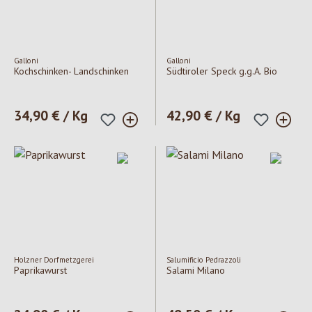
Galloni
Galloni
Kochschinken- Landschinken
Südtiroler Speck g.g.A. Bio
Regulärer Preis:
34,90 € / Kg
Regulärer Preis:
42,90 € / Kg
Holzner Dorfmetzgerei
Salumificio Pedrazzoli
Paprikawurst
Salami Milano