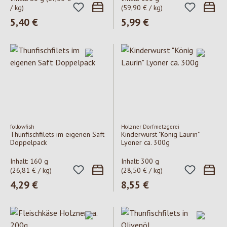
/ kg)
(59,90 € / kg)
Regulärer Preis:
5,40 €
Regulärer Preis:
5,99 €
followfish
Holzner Dorfmetzgerei
Thunfischfilets im eigenen Saft
Kinderwurst "König Laurin"
Doppelpack
Lyoner ca. 300g
Inhalt:
160 g
Inhalt:
300 g
(26,81 € / kg)
(28,50 € / kg)
Regulärer Preis:
4,29 €
Regulärer Preis:
8,55 €