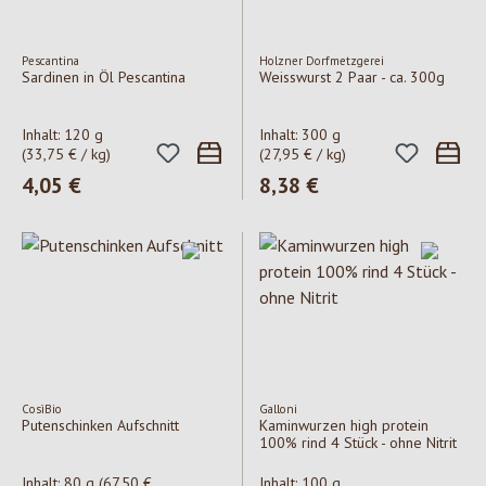
Pescantina
Holzner Dorfmetzgerei
Sardinen in Öl Pescantina
Weisswurst 2 Paar - ca. 300g
Inhalt:
120 g
Inhalt:
300 g
(33,75 € / kg)
(27,95 € / kg)
Regulärer Preis:
4,05 €
Regulärer Preis:
8,38 €
CosìBio
Galloni
Putenschinken Aufschnitt
Kaminwurzen high protein
100% rind 4 Stück - ohne Nitrit
Inhalt:
80 g
(67,50 €
Inhalt:
100 g