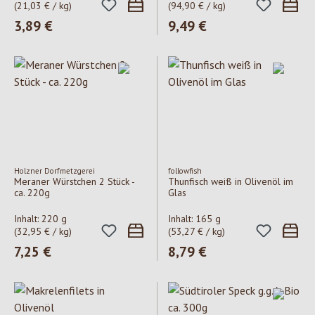
(21,03 € / kg)
(94,90 € / kg)
Regulärer Preis:
3,89 €
Regulärer Preis:
9,49 €
Holzner Dorfmetzgerei
followfish
Meraner Würstchen 2 Stück -
Thunfisch weiß in Olivenöl im
ca. 220g
Glas
Inhalt:
220 g
Inhalt:
165 g
(32,95 € / kg)
(53,27 € / kg)
Regulärer Preis:
7,25 €
Regulärer Preis:
8,79 €