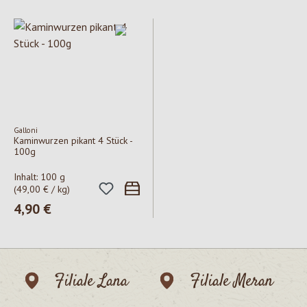
Galloni
Kaminwurzen pikant 4 Stück -
100g
Inhalt:
100 g
(49,00 € / kg)
Regulärer Preis:
4,90 €
Filiale Lana
Filiale Meran