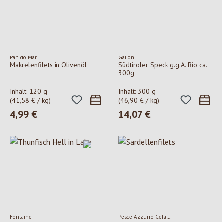
Pan do Mar
Galloni
Makrelenfilets in Olivenöl
Südtiroler Speck g.g.A. Bio ca.
300g
Inhalt:
120 g
Inhalt:
300 g
(41,58 € / kg)
(46,90 € / kg)
Regulärer Preis:
4,99 €
Regulärer Preis:
14,07 €
Fontaine
Pesce Azzurro Cefalù