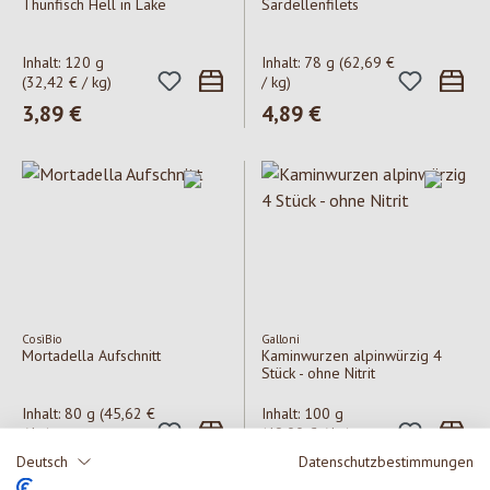
Thunfisch Hell in Lake
Sardellenfilets
Inhalt:
120 g
Inhalt:
78 g
(62,69 €
(32,42 € / kg)
/ kg)
Regulärer Preis:
3,89 €
Regulärer Preis:
4,89 €
CosìBio
Galloni
Mortadella Aufschnitt
Kaminwurzen alpinwürzig 4
Stück - ohne Nitrit
Inhalt:
80 g
(45,62 €
Inhalt:
100 g
/ kg)
(49,00 € / kg)
Regulärer Preis:
3,65 €
Regulärer Preis:
4,90 €
Deutsch
Datenschutzbestimmungen