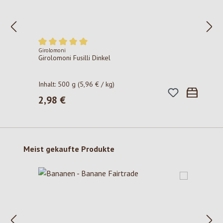
Girolomoni
Durchschnittliche Bewertung von 5 von 5 Sternen
Girolomoni Fusilli Dinkel
Inhalt:
500 g
(5,96 € / kg)
2,98 €
Regulärer Preis:
Produktgalerie überspringen
Meist gekaufte Produkte