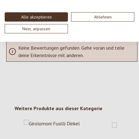
SCHREIBE EINE BEWERTUNG
Alle akzeptieren
Ablehnen
Bewertungen nur in der aktuellen Sprache anzeigen.
Nein, anpassen
Keine Bewertungen gefunden. Gehe voran und teile
deine Erkenntnisse mit anderen.
Produktgalerie überspringen
Weitere Produkte aus dieser Kategorie