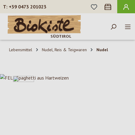
DU HAST 0 PROD
+39 0473 201023
Zum Hauptinhalt springen
Lebensmittel
Nudel, Reis & Teigwaren
Nudel
Bildergalerie überspringen