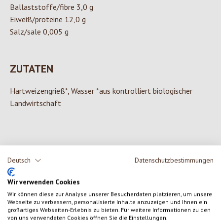
Ballaststoffe/fibre 3,0 g
Eiweiß/proteine 12,0 g
Salz/sale 0,005 g
ZUTATEN
Hartweizengrieß*, Wasser *aus kontrolliert biologischer
Landwirtschaft
0 von 0 Bewertungen
Deutsch
Datenschutzbestimmungen
Gib eine Bewertung ab!
Wir verwenden Cookies
Durchschnittliche Bewertung von 0 von 5 Sternen
Wir können diese zur Analyse unserer Besucherdaten platzieren, um unsere
Teile deine Erfahrungen mit dem Produkt mit anderen Kunden.
Webseite zu verbessern, personalisierte Inhalte anzuzeigen und Ihnen ein
großartiges Webseiten-Erlebnis zu bieten. Für weitere Informationen zu den
von uns verwendeten Cookies öffnen Sie die Einstellungen.