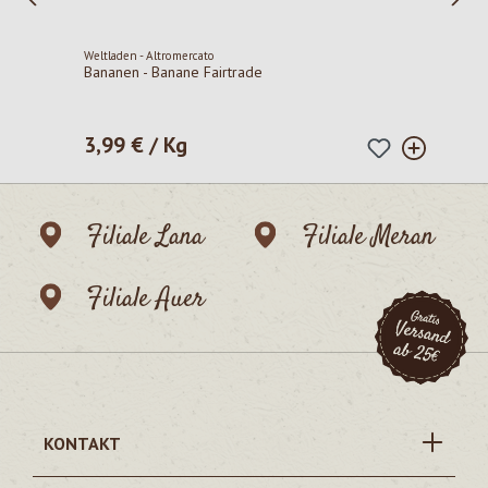
Weltladen - Altromercato
Bananen - Banane Fairtrade
3,99 € / Kg
Regulärer Preis:
Filiale Lana
Filiale Meran
Filiale Auer
KONTAKT