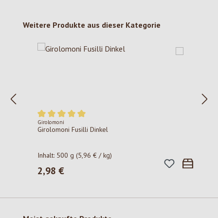
Produktgalerie überspringen
Weitere Produkte aus dieser Kategorie
Girolomoni
Durchschnittliche Bewertung von 5 von 5 Sternen
Girolomoni Fusilli Dinkel
Inhalt:
500 g
(5,96 € / kg)
2,98 €
Regulärer Preis: