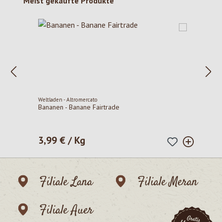
Produktgalerie überspringen
Meist gekaufte Produkte
Weltladen - Altromercato
Bananen - Banane Fairtrade
3,99 € / Kg
Regulärer Preis:
Filiale Lana
Filiale Meran
Filiale Auer