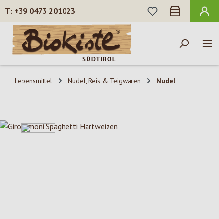
DU HAST 0 PROD
+39 0473 201023
Zum Hauptinhalt springen
Lebensmittel
Nudel, Reis & Teigwaren
Nudel
Bildergalerie überspringen