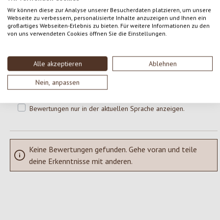
0 von 0 Bewertungen
Wir können diese zur Analyse unserer Besucherdaten platzieren, um unsere
Webseite zu verbessern, personalisierte Inhalte anzuzeigen und Ihnen ein
großartiges Webseiten-Erlebnis zu bieten. Für weitere Informationen zu den
Gib eine Bewertung ab!
von uns verwendeten Cookies öffnen Sie die Einstellungen.
Durchschnittliche Bewertung von 0 von 5 Sternen
Teile deine Erfahrungen mit dem Produkt mit anderen Kunden.
Alle akzeptieren
Ablehnen
SCHREIBE EINE BEWERTUNG
Nein, anpassen
Bewertungen nur in der aktuellen Sprache anzeigen.
Keine Bewertungen gefunden. Gehe voran und teile
deine Erkenntnisse mit anderen.