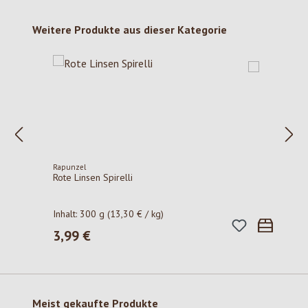
Produktgalerie überspringen
Weitere Produkte aus dieser Kategorie
Rapunzel
Rote Linsen Spirelli
Inhalt:
300 g
(13,30 € / kg)
3,99 €
Regulärer Preis:
Produktgalerie überspringen
Meist gekaufte Produkte