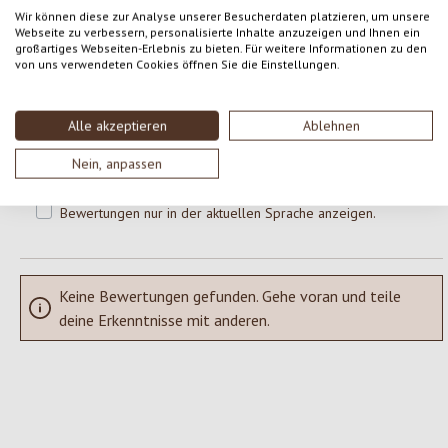
0 von 0 Bewertungen
Wir können diese zur Analyse unserer Besucherdaten platzieren, um unsere
Webseite zu verbessern, personalisierte Inhalte anzuzeigen und Ihnen ein
großartiges Webseiten-Erlebnis zu bieten. Für weitere Informationen zu den
Gib eine Bewertung ab!
Durchschnittliche Bewertung von 0 von 5 Sternen
von uns verwendeten Cookies öffnen Sie die Einstellungen.
Teile deine Erfahrungen mit dem Produkt mit anderen Kunden.
Alle akzeptieren
Ablehnen
SCHREIBE EINE BEWERTUNG
Nein, anpassen
Bewertungen nur in der aktuellen Sprache anzeigen.
Keine Bewertungen gefunden. Gehe voran und teile
deine Erkenntnisse mit anderen.