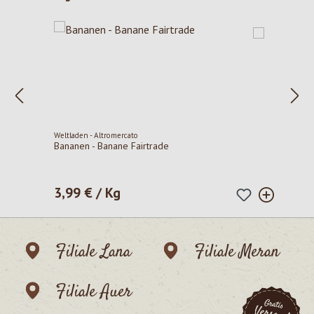
Weltladen - Altromercato
Bananen - Banane Fairtrade
3,99 € / Kg
Regulärer Preis:
Filiale Lana
Filiale Meran
Filiale Auer