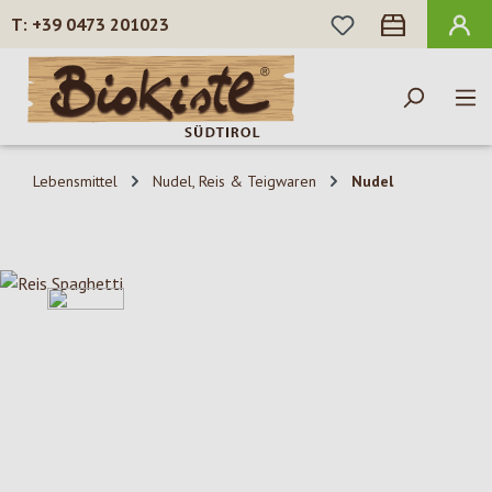
DU HAST 0 PROD
+39 0473 201023
Zum Hauptinhalt springen
Lebensmittel
Nudel, Reis & Teigwaren
Nudel
Bildergalerie überspringen