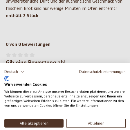
unwiderstehliche Duft und der authentische Geschmack von
frischem Brot sind nur wenige Minuten im Ofen entfernt!
enthält 2 Stück
0 von 0 Bewertungen
Gib eine Bewertung ab!
Durchschnittliche Bewertung von 0 von 5 Sternen
Deutsch
Datenschutzbestimmungen
Teile deine Erfahrungen mit dem Produkt mit anderen Kunden.
Wir verwenden Cookies
SCHREIBE EINE BEWERTUNG
Wir können diese zur Analyse unserer Besucherdaten platzieren, um unsere
Webseite zu verbessern, personalisierte Inhalte anzuzeigen und Ihnen ein
großartiges Webseiten-Erlebnis zu bieten. Für weitere Informationen zu den
Bewertungen nur in der aktuellen Sprache anzeigen.
von uns verwendeten Cookies öffnen Sie die Einstellungen.
Alle akzeptieren
Ablehnen
Keine Bewertungen gefunden. Gehe voran und teile