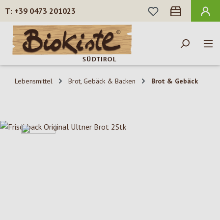
DU HAST 0 PROD
+39 0473 201023
Zum Hauptinhalt springen
Lebensmittel
Brot, Gebäck & Backen
Brot & Gebäck
Bildergalerie überspringen