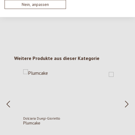
Nein, anpassen
deine Erkenntnisse mit anderen.
Produktgalerie überspringen
Weitere Produkte aus dieser Kategorie
Dolciaria Duegi-Giorietto
Plumcake