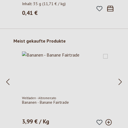
Inhalt:
35 g
(11,71 € / kg)
0,41 €
Regulärer Preis:
Produktgalerie überspringen
Meist gekaufte Produkte
Weltladen - Altromercato
Bananen - Banane Fairtrade
3,99 € / Kg
Regulärer Preis: