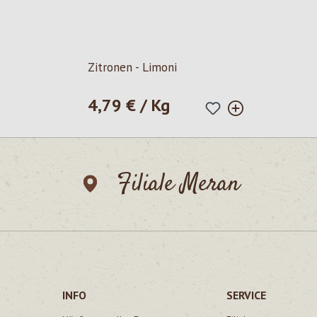
Zitronen - Limoni
4,79 € / Kg
Regulärer Preis:
Filiale Meran
INFO
SERVICE