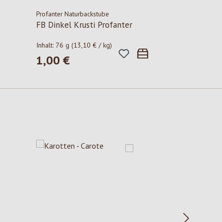
Profanter Naturbackstube
FB Dinkel Krusti Profanter
Inhalt:
76 g
(13,10 € / kg)
1,00 €
Regulärer Preis: