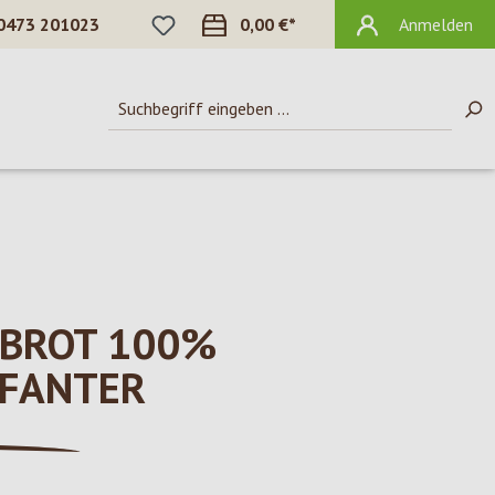
DU HAST 0 PRODUKTE AUF DEM MERKZ
0473 201023
0,00 €*
Anmelden
RBROT 100%
OFANTER