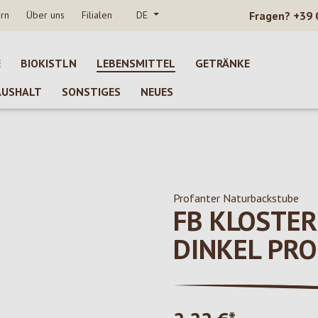
rn
Über uns
Filialen
DE
Fragen?
+39 
E
BIOKISTLN
LEBENSMITTEL
GETRÄNKE
AUSHALT
SONSTIGES
NEUES
Profanter Naturbackstube
FB KLOSTE
DINKEL PR