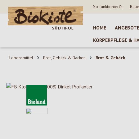
So funktioniert's
Baue
 Hauptinhalt springen
Zur Suche springen
Zur Hauptnavigation springen
HOME
ANGEBOT
KÖRPERPFLEGE & H
Lebensmittel
Brot, Gebäck & Backen
Brot & Gebäck
Bildergalerie überspringen