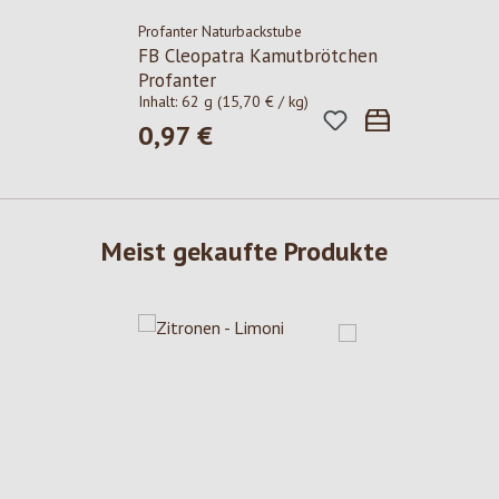
Profanter Naturbackstube
FB Cleopatra Kamutbrötchen
Profanter
Inhalt:
62 g
(15,70 € / kg)
0,97 €
Regulärer Preis:
Meist gekaufte Produkte