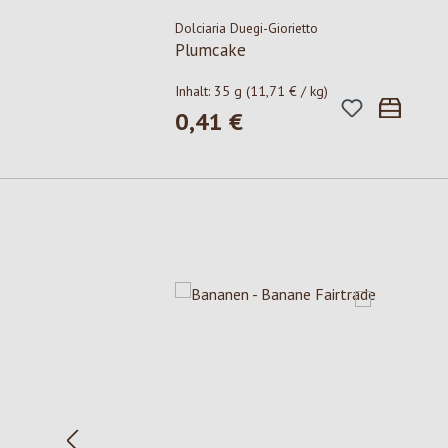
Dolciaria Duegi-Giorietto
Plumcake
Inhalt:
35 g
(11,71 € / kg)
0,41 €
Regulärer Preis:
Produktgalerie überspringen