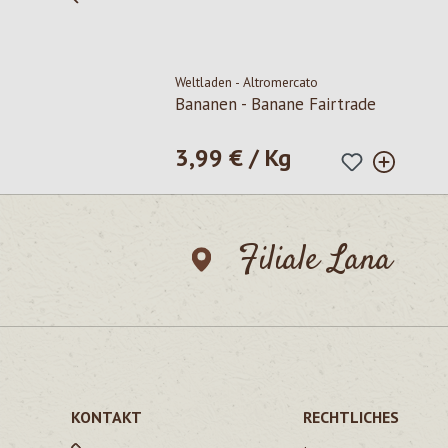
Weltladen - Altromercato
Bananen - Banane Fairtrade
3,99 € / Kg
Regulärer Preis:
Filiale Lana
KONTAKT
RECHTLICHES