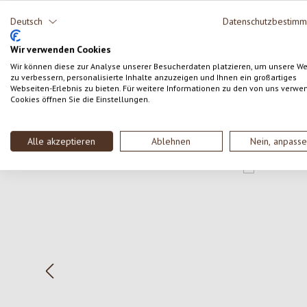
Teile deine Erfahrungen mit dem Produkt mit anderen
Deutsch
Datenschutzbestim
Kunden.
Wir verwenden Cookies
SCHREIBE EINE BEWERTUNG
Wir können diese zur Analyse unserer Besucherdaten platzieren, um unsere W
zu verbessern, personalisierte Inhalte anzuzeigen und Ihnen ein großartiges
Webseiten-Erlebnis zu bieten. Für weitere Informationen zu den von uns verwe
Cookies öffnen Sie die Einstellungen.
Alle akzeptieren
Ablehnen
Nein, anpass
Produktgalerie überspringen