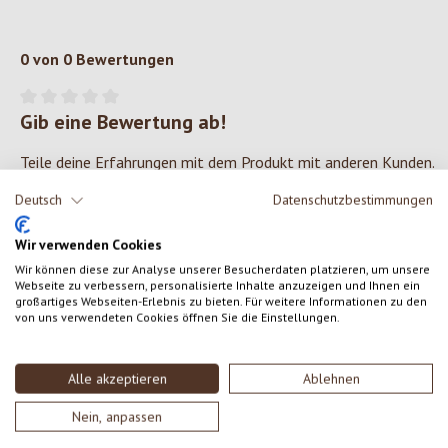
0 von 0 Bewertungen
Gib eine Bewertung ab!
Durchschnittliche Bewertung von 0 von 5 Sternen
Teile deine Erfahrungen mit dem Produkt mit anderen Kunden.
Deutsch
Datenschutzbestimmungen
SCHREIBE EINE BEWERTUNG
Wir verwenden Cookies
Bewertungen nur in der aktuellen Sprache anzeigen.
Wir können diese zur Analyse unserer Besucherdaten platzieren, um unsere
Webseite zu verbessern, personalisierte Inhalte anzuzeigen und Ihnen ein
großartiges Webseiten-Erlebnis zu bieten. Für weitere Informationen zu den
von uns verwendeten Cookies öffnen Sie die Einstellungen.
Keine Bewertungen gefunden. Gehe voran und teile
deine Erkenntnisse mit anderen.
Alle akzeptieren
Ablehnen
Nein, anpassen