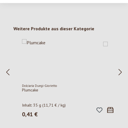
Produktgalerie überspringen
Weitere Produkte aus dieser Kategorie
Dolciaria Duegi-Giorietto
Plumcake
Inhalt:
35 g
(11,71 € / kg)
0,41 €
Regulärer Preis: