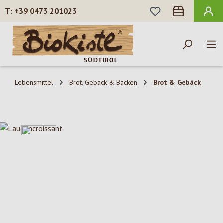
DU HAST 0 PROD
+39 0473 201023
Zum Hauptinhalt springen
Lebensmittel
Brot, Gebäck & Backen
Brot & Gebäck
Bildergalerie überspringen