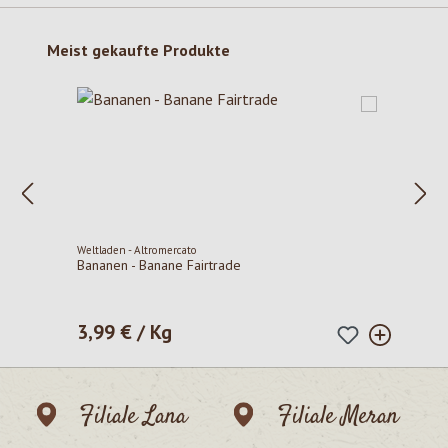
Produktgalerie überspringen
Meist gekaufte Produkte
Weltladen - Altromercato
Bananen - Banane Fairtrade
3,99 € / Kg
Regulärer Preis:
Filiale Lana
Filiale Meran