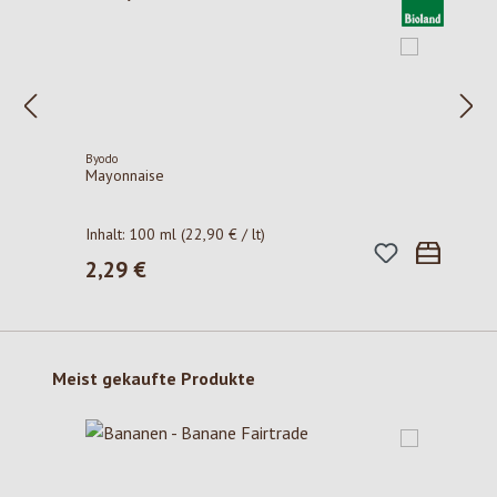
Byodo
Mayonnaise
Inhalt:
100 ml
(22,90 € / lt)
2,29 €
Regulärer Preis:
Produktgalerie überspringen
Meist gekaufte Produkte