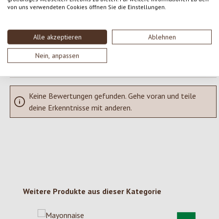
Teile deine Erfahrungen mit dem Produkt mit anderen Kunden.
von uns verwendeten Cookies öffnen Sie die Einstellungen.
SCHREIBE EINE BEWERTUNG
Alle akzeptieren
Ablehnen
Bewertungen nur in der aktuellen Sprache anzeigen.
Nein, anpassen
Keine Bewertungen gefunden. Gehe voran und teile
deine Erkenntnisse mit anderen.
Produktgalerie überspringen
Weitere Produkte aus dieser Kategorie