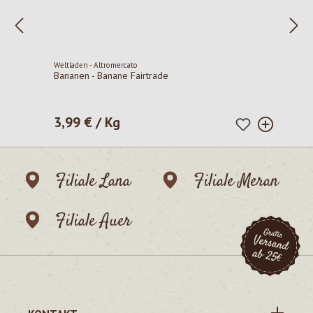
Weltladen - Altromercato
Bananen - Banane Fairtrade
3,99 € / Kg
Regulärer Preis:
Filiale Lana
Filiale Meran
Filiale Auer