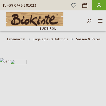
DU HAST 0 PROD
+39 0473 201023
Zum Hauptinhalt springen
Lebensmittel
Eingelegtes & Aufstriche
Sossen & Patés
Bildergalerie überspringen