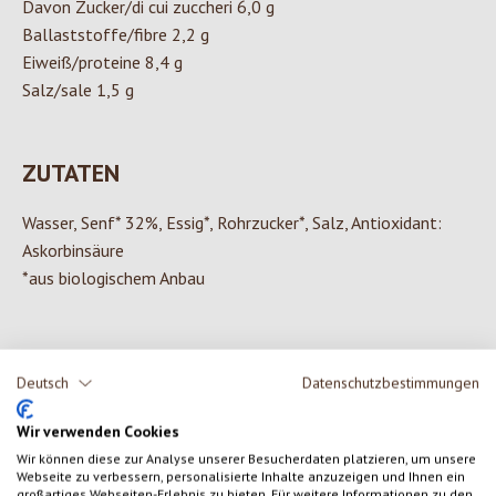
Davon Zucker/di cui zuccheri 6,0 g
Ballaststoffe/fibre 2,2 g
Eiweiß/proteine 8,4 g
Salz/sale 1,5 g
ZUTATEN
Wasser, Senf* 32%, Essig*, Rohrzucker*, Salz, Antioxidant:
Askorbinsäure
*aus biologischem Anbau
Deutsch
Datenschutzbestimmungen
0 von 0 Bewertungen
Wir verwenden Cookies
Gib eine Bewertung ab!
Durchschnittliche Bewertung von 0 von 5 Sternen
Wir können diese zur Analyse unserer Besucherdaten platzieren, um unsere
Webseite zu verbessern, personalisierte Inhalte anzuzeigen und Ihnen ein
großartiges Webseiten-Erlebnis zu bieten. Für weitere Informationen zu den