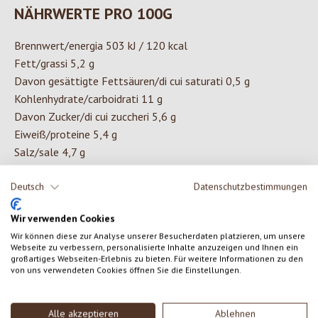
NÄHRWERTE PRO 100G
Brennwert/energia 503 kJ / 120 kcal
Fett/grassi 5,2 g
Davon gesättigte Fettsäuren/di cui saturati 0,5 g
Kohlenhydrate/carboidrati 11 g
Davon Zucker/di cui zuccheri 5,6 g
Eiweiß/proteine 5,4 g
Salz/sale 4,7 g
Deutsch
Datenschutzbestimmungen
ZUTATEN
Wir verwenden Cookies
Wasser, Meerrettich* (21%), Senfsaat*, Branntweinessig*,
Wir können diese zur Analyse unserer Besucherdaten platzieren, um unsere
Webseite zu verbessern, personalisierte Inhalte anzuzeigen und Ihnen ein
Apfelessig*, Meersalz, Shoyu* (Sojasauce: Wasser, Sojabohnen*,
großartiges Webseiten-Erlebnis zu bieten. Für weitere Informationen zu den
von uns verwendeten Cookies öffnen Sie die Einstellungen.
Weizen*, Meersalz, Aspergillus oryzae), Meerrettich-Wasabi
Pulver* (3%), (Meerrettich*, Wasabi (wasabi japonica) (4,8%)),
Apfeldicksaft*, Rapsöl*, Gewürze*, Spirulina*, Verdickungsmittel:
Alle akzeptieren
Ablehnen