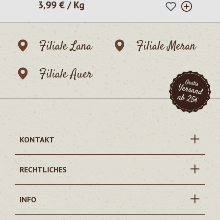
3,99 € / Kg
Regulärer Preis:
Filiale Lana
Filiale Meran
Filiale Auer
KONTAKT
RECHTLICHES
INFO