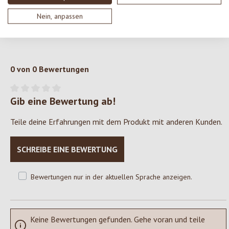
Guarkernmehl*, äth. Senföl
Nein, anpassen
*aus kontrolliert biologischem Anbau.
0 von 0 Bewertungen
Gib eine Bewertung ab!
Durchschnittliche Bewertung von 0 von 5 Sternen
Teile deine Erfahrungen mit dem Produkt mit anderen Kunden.
SCHREIBE EINE BEWERTUNG
Bewertungen nur in der aktuellen Sprache anzeigen.
Keine Bewertungen gefunden. Gehe voran und teile