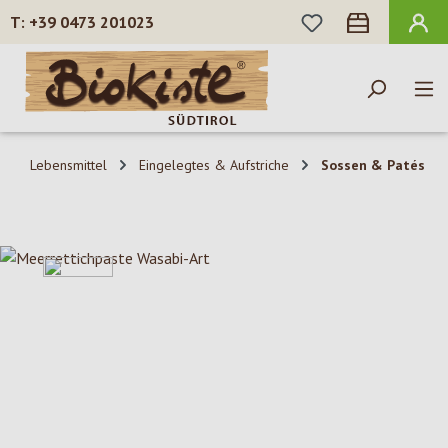
DU HAST 0 PROD
+39 0473 201023
Zum Hauptinhalt springen
Lebensmittel
Eingelegtes & Aufstriche
Sossen & Patés
Bildergalerie überspringen