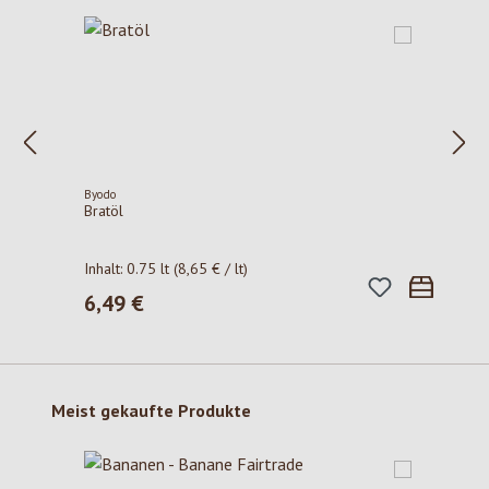
Byodo
Bratöl
Inhalt:
0.75 lt
(8,65 € / lt)
6,49 €
Regulärer Preis:
Produktgalerie überspringen
Meist gekaufte Produkte