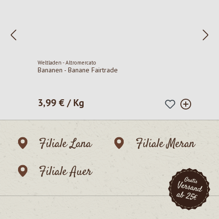
Weltladen - Altromercato
Bananen - Banane Fairtrade
3,99 € / Kg
Regulärer Preis:
Filiale Lana
Filiale Meran
Filiale Auer