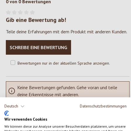
0 von 0 Bewertungen
Gib eine Bewertung ab!
Durchschnittliche Bewertung von 0 von 5 Sternen
Teile deine Erfahrungen mit dem Produkt mit anderen Kunden.
SCHREIBE EINE BEWERTUNG
Bewertungen nur in der aktuellen Sprache anzeigen.
Keine Bewertungen gefunden. Gehe voran und teile
deine Erkenntnisse mit anderen.
Deutsch
Datenschutzbestimmungen
Wir verwenden Cookies
Wir können diese zur Analyse unserer Besucherdaten platzieren, um unsere
Webseite zu verbessern, personalisierte Inhalte anzuzeigen und Ihnen ein