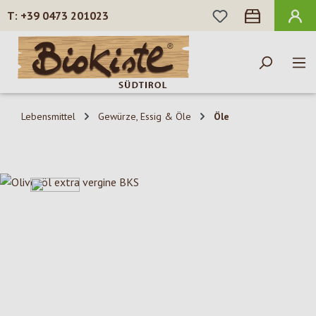
DU HAST 0 PROD
+39 0473 201023
Zum Hauptinhalt springen
Lebensmittel
Gewürze, Essig & Öle
Öle
Bildergalerie überspringen