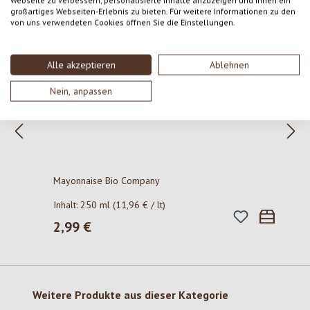
großartiges Webseiten-Erlebnis zu bieten. Für weitere Informationen zu den
von uns verwendeten Cookies öffnen Sie die Einstellungen.
Produktgalerie überspringen
Zuletzt gesehen
Alle akzeptieren
Ablehnen
Nein, anpassen
Mayonnaise Bio Company
Inhalt:
250 ml
(11,96 € / lt)
2,99 €
Regulärer Preis:
Produktgalerie überspringen
Weitere Produkte aus dieser Kategorie