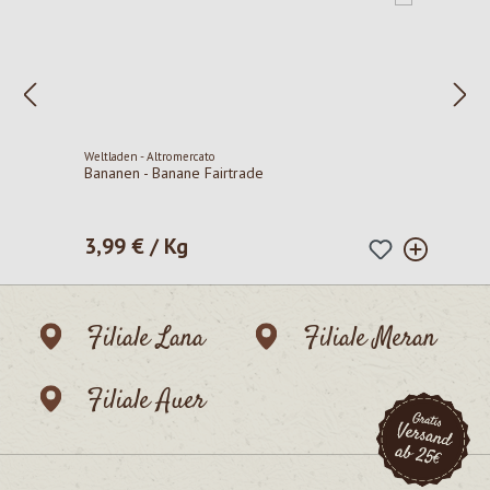
Weltladen - Altromercato
Bananen - Banane Fairtrade
3,99 € / Kg
Regulärer Preis:
Filiale Lana
Filiale Meran
Filiale Auer