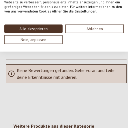
Webseite zu verbessern, personalisierte Inhalte anzuzeigen und Ihnen ein
Gib eine Bewertung ab!
Durchschnittliche Bewertung von 0 von 5 Sternen
großartiges Webseiten-Erlebnis zu bieten. Für weitere Informationen zu den
von uns verwendeten Cookies öffnen Sie die Einstellungen.
Teile deine Erfahrungen mit dem Produkt mit anderen Kunden.
Alle akzeptieren
Ablehnen
SCHREIBE EINE BEWERTUNG
Nein, anpassen
Bewertungen nur in der aktuellen Sprache anzeigen.
Keine Bewertungen gefunden. Gehe voran und teile
deine Erkenntnisse mit anderen.
Produktgalerie überspringen
Weitere Produkte aus dieser Kategorie