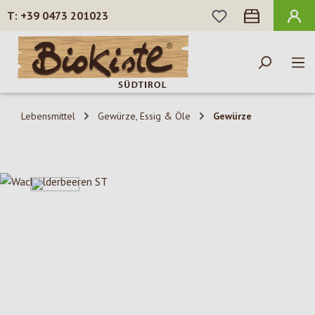
DU HAST 0 PROD
+39 0473 201023
Zum Hauptinhalt springen
Lebensmittel
Gewürze, Essig & Öle
Gewürze
Bildergalerie überspringen